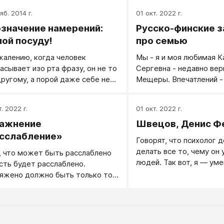
е ту­да. Ка­ким бы ум­ным сло­вом
яб. 2014 г.
01 окт. 2022 г.
о ни на­зы­вал.
значение намерений:
Русско-финские 
ой посуду!
про семью
жалению, когда человек
Мы - я и моя любимая К
асывает изо рта фразу, он не то
Сергевна - недавно вер
другому, а порой даже себе не
Мещеры. Впечатлений - 
т толком ответить, что именно
большая часть из этих 
ланировал этой фразой добиться,
благодаря встречам с
. 2022 г.
01 окт. 2022 г.
ким намерением он ее говорил.
потрясающими людьми.
ажнение
Швецов, Денис Ф
сслабление»
Говорят, что психолог 
делать все то, чему он 
, что может быть расслаблено
людей. Так вот, я — уме
сть будет расслаблено.
яжено должно быть только то,
нужно в данный момент, и так,
это нужно в данный момент».