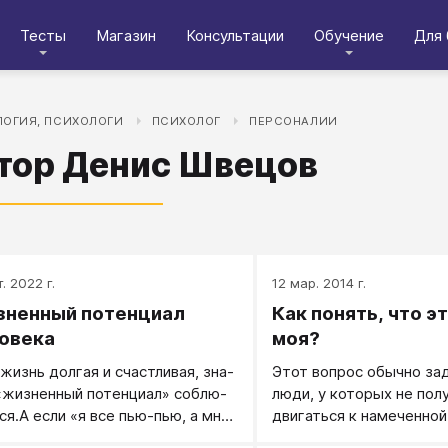
Тесты
Магазин
Консультации
Обучение
Для 
ОГИЯ, ПСИХОЛОГИ
ПСИХОЛОГ
ПЕРСОНАЛИИ
тор Денис Швецов
. 2022 г.
12 мар. 2014 г.
ненный потенциал
Как понять, что э
овека
моя?
 жизнь дол­гая и счастливая, зна­
Этот вопрос обычно за
«жиз­нен­ный по­тен­ци­ал» со­блю­
люди, у которых не пол
­ся.А ес­ли «я все пью-пью, а мне
двигаться к намеченной
у­же и ху­же» — то че­ло­век жи­