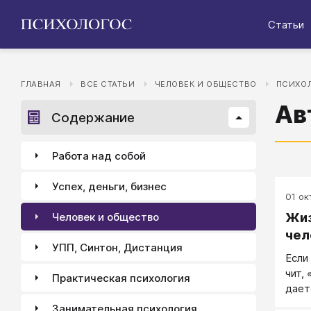
Статьи
ГЛАВНАЯ
ВСЕ СТАТЬИ
ЧЕЛОВЕК И ОБЩЕСТВО
ПСИХОЛ
Ав
Содержание
Работа над собой
Успех, деньги, бизнес
01 окт
Жиз
Человек и общество
чел
УПП, Синтон, Дистанция
Ес­ли
чит, 
Практическая психология
да­ет
все х
Занимательная психология