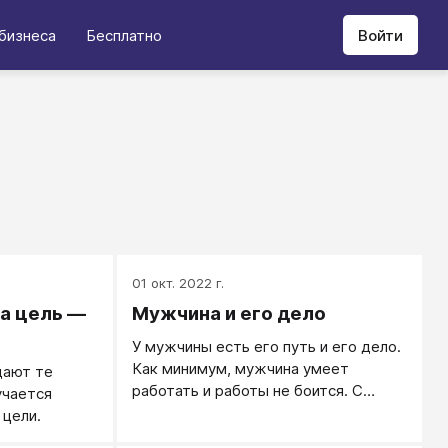
бизнеса
Бесплатно
Войти
01 окт. 2022 г.
та цель —
Мужчина и его дело
У мужчины есть его путь и его дело.
Как минимум, мужчина умеет
дают те
работать и работы не боится. С
учается
точки зрения биологии человека как
 цели.
вида между мужчинами и