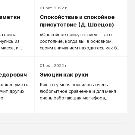
женщинами есть серьезное
01 окт. 2022 г.
разделение труда.
заметки
Спокойствие и спокойное
присутствие (Д. Швецов)
атерина
«Спокойное присутствие» — это
нулись из
состояние, когда вы, в основном,
масса, и
своим вниманием находитесь как бы
впечатлений
вовне. Привычное состояние для
обычного человека — это так
01 окт. 2022 г.
называемый внутренне
едорович
Эмоции как руки
ориентированный транс. То есть
когда постоянно идет внутренний
должен уметь
Как-то у меня появилось очень
диалог, человек думает, в основном,
учит других
любопытное сравнение и для меня
о себе, о своих проблемах.
ю.
очень работающая метафора,
которой я хочу поделиться: люди, не
владеющие собственными
эмоциями, чем-то мне напоминают
людей, которые не умеют управлять
своими руками. Т.е., живут в