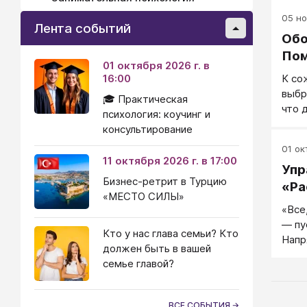
вет н
05 но
он эт
Лента событий
Обо
Пом
01 октября 2026 г. в
16:00
К со
выбр
🎓 Практическая
что 
психология: коучинг и
може
консультирование
он п
01 окт
с ка
11 октября 2026 г. в 17:00
Упр
Бизнес-ретрит в Турцию
«Ра
«МЕСТО СИЛЫ»
«Все
— пу
Кто у нас глава семьи? Кто
Напр
должен быть в вашей
что 
семье главой?
как 
ВСЕ СОБЫТИЯ