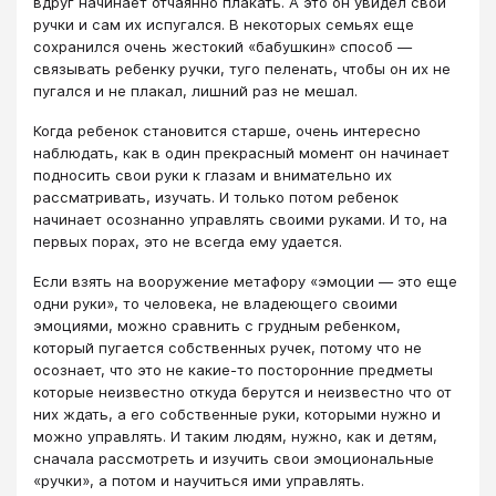
вдруг начинает отчаянно плакать. А это он увидел свои
ручки и сам их испугался. В некоторых семьях еще
сохранился очень жестокий «бабушкин» способ —
связывать ребенку ручки, туго пеленать, чтобы он их не
пугался и не плакал, лишний раз не мешал.
Когда ребенок становится старше, очень интересно
наблюдать, как в один прекрасный момент он начинает
подносить свои руки к глазам и внимательно их
рассматривать, изучать. И только потом ребенок
начинает осознанно управлять своими руками. И то, на
первых порах, это не всегда ему удается.
Если взять на вооружение метафору «эмоции — это еще
одни руки», то человека, не владеющего своими
эмоциями, можно сравнить с грудным ребенком,
который пугается собственных ручек, потому что не
осознает, что это не какие-то посторонние предметы
которые неизвестно откуда берутся и неизвестно что от
них ждать, а его собственные руки, которыми нужно и
можно управлять. И таким людям, нужно, как и детям,
сначала рассмотреть и изучить свои эмоциональные
«ручки», а потом и научиться ими управлять.