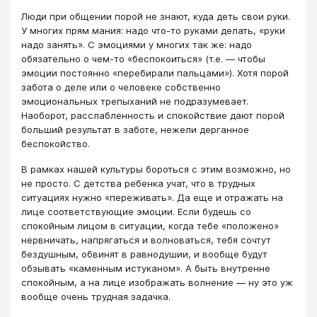
Люди при общении порой не знают, куда деть свои руки.
У многих прям мания: надо что-то руками делать, «руки
надо занять». С эмоциями у многих так же: надо
обязательно о чем-то «беспокоиться» (т.е. — чтобы
эмоции постоянно «перебирали пальцами»). Хотя порой
забота о деле или о человеке собственно
эмоциональных трепыханий не подразумевает.
Наоборот, расслабленность и спокойствие дают порой
больший результат в заботе, нежели дерганное
беспокойство.
В рамках нашей культуры бороться с этим возможно, но
не просто. С детства ребенка учат, что в трудных
ситуациях нужно «переживать». Да еще и отражать на
лице соответствующие эмоции. Если будешь со
спокойным лицом в ситуации, когда тебе «положено»
нервничать, напрягаться и волноваться, тебя сочтут
бездушным, обвинят в равнодушии, и вообще будут
обзывать «каменным истуканом». А быть внутренне
спокойным, а на лице изображать волнение — ну это уж
вообще очень трудная задачка.