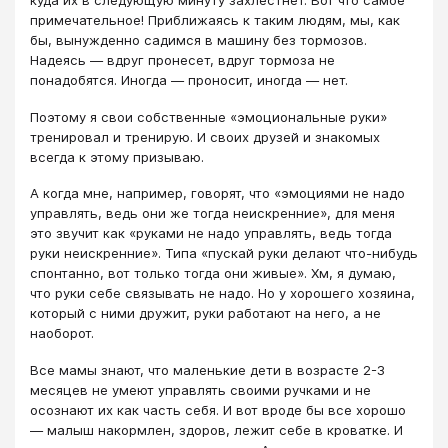
куда их в следующую минуту захлестнет. Вот что самое
примечательное! Приближаясь к таким людям, мы, как
бы, вынужденно садимся в машину без тормозов.
Надеясь — вдруг пронесет, вдруг тормоза не
понадобятся. Иногда — проносит, иногда — нет.
Поэтому я свои собственные «эмоциональные руки»
тренировал и тренирую. И своих друзей и знакомых
всегда к этому призываю.
А когда мне, например, говорят, что «эмоциями не надо
управлять, ведь они же тогда неискренние», для меня
это звучит как «руками не надо управлять, ведь тогда
руки неискренние». Типа «пускай руки делают что-нибудь
спонтанно, вот только тогда они живые». Хм, я думаю,
что руки себе связывать не надо. Но у хорошего хозяина,
который с ними дружит, руки работают на него, а не
наоборот.
Все мамы знают, что маленькие дети в возрасте 2-3
месяцев не умеют управлять своими ручками и не
осознают их как часть себя. И вот вроде бы все хорошо
— малыш накормлен, здоров, лежит себе в кроватке. И