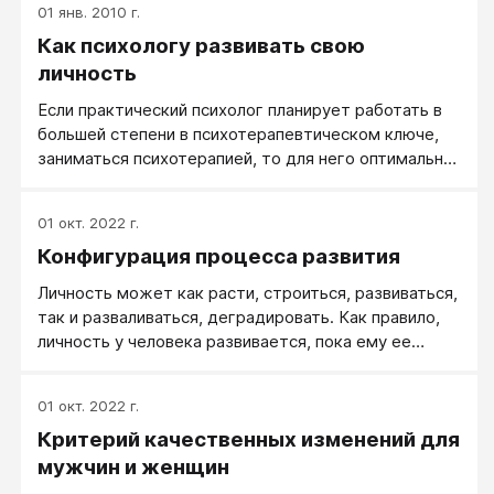
01 янв. 2010 г.
слишком привязаны к тому, какие мы есть сейчас.
Как психологу развивать свою
Точнее, какими мы себе кажемся, потому что на
самом деле мы любые. И чтобы открыть наши
личность
новые возможности, надо отказаться от старых
Если практический психолог планирует работать в
представлений о себе. Нам нужно создать новый
большей степени в психотерапевтическом ключе,
проект себя​.
заниматься психотерапией, то для него оптимально
развивать свою личность в процессе личной
психотерапии. Если он собирается работать коучем,
01 окт. 2022 г.
естественно развивать свою личность в процессе
Конфигурация процесса развития
личного коучинга. Если в ваших планах вести
психологические тренинги, для вас естественно
Личность может как расти, строиться, развиваться,
развивать свою личность на психологических
так и разваливаться, деградировать. Как правило,
тренингах.;;
личность у человека развивается, пока ему ее
развивают (семья, школа, работа), и начинает
разваливаться, когда за его личностью ухаживать
01 окт. 2022 г.
он сам или окружающие перестают.
Критерий качественных изменений для
мужчин и женщин