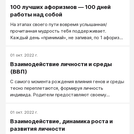
100 лучших афоризмов — 100 дней
работы над собой
На этапах своего пути вовремя услышанная/
прочитанная мудрость тебя поддерживает.
Каждый день «принимай», не запивая, по 1 афоризму
из того блока, в котором находишься, в котором
есть сложность. Через 100 дней ты — другой.
01 окт. 2022 г.
Взаимодействие личности и среды
(ВВП)
С самого момента рождения влияния генов и среды
тесно переплетаются, формируя личность
индивида. Родители предоставляют своему
потомству и гены, и домашнюю среду, причем и то и
другое зависит от собственных генов родителей. В
01 окт. 2022 г.
результате имеется встроенная корреляция между
Взаимодействие, динамика роста и
наследуемыми характеристиками (генотипом)
ребенка и средой, в которой он воспитывается.
развития личности