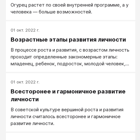
Например, поскольку общий интеллект частично
Огурец растет по своей внутренней программе, а у
является наследуемым, у родителей с высоким
человека — больше возможностей.
интеллектом, вероятнее всего, будет ребенок с
высоким интеллектом.
01 окт. 2022 г.
Возрастные этапы развития личности
В процессе роста и развития, с возрастом личность
проходит определенные закономерные этапы:
младенец, ребенок, подросток, молодой человек,
взрослый — со своими психологическими
особенностями.
01 окт. 2022 г.
Всесторонее и гармоничное развитие
личности
В советской культуре вершиной роста и развития
личности считалось всесторонее и гармоничное
развитие личности.