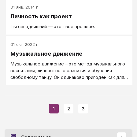
горизонтальное движение).
01 янв. 2014 г.
Личность как проект
Ты сегодняшний — это твое прошлое.
01 окт. 2022 г.
Музыкальное движение
Музыкальное движение – это метод музыкального
воспитания, личностного развития и обучения
свободному танцу. Он одинаково пригоден как для
детей, так и для взрослых (метод адаптирован для
разных возрастных групп) и рассчитан, главным
образом, на здоровых людей, хотя есть успешные
попытки применить его элементы в работе с
1
2
3
проблемными детьми, например, страдающими
аутизмом. Занятия проходят в группах, всегда под
живую музыку (инструментальную или вокальную).