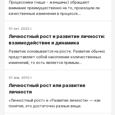
Процессники (чаще - женщины) обращают
внимание преимущественно на то, произошли ли
качественные изменения в процессе
самоосознания, переживании и стиле жизни.
Результатники (чаще мужчины) обращают внимание
01 окт. 2022 г.
преимущественно на результат, произошли ли
Личностный рост и развитие личности:
качественные изменения в объективных, внешних,
итоговых показателях. Например: девушка была
взаимодействие и динамика
рядовым офисным работником, зарабатывала 500
Развитие основывается на росте. Развитие обычно
долларов, боялась высоты и темноты и и была
представляет собой накопление количественных
уверена, что она обычная серая мышка. После
изменений, то есть является прямым
прохождения тренингов она перестала бояться
продолжением роста (как в компьютерных играх:
высоты и темноты, открыла в себе талант
накопил определенное количество ресурсов -
художника и начала продавать свои картины.
01 янв. 2010 г.
получил новый уровень). Рост и развитие
Личностный рост или развитие
чередуются этапами как горизонтальное и
вертикальное движение: происходит накопление
личности
знаний и умений (идет горизонтальный рост), потом
«Личностный рост» и «Развитие личности» — как
происходит резкий скачок, переход на новый
понятия, это достаточно разные вещи.
уровень (произошло развитие, скачок вверх), далее
идет освоение этого уровня (рост как