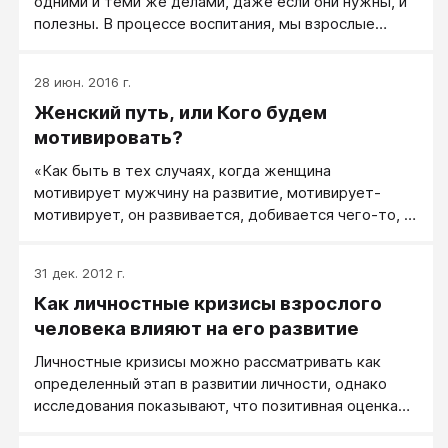
одними и теми же делами, даже если они нужны, и
полезны. В процессе воспитания, мы взрослые
ищем рычаги влияния на своего ребенка. Как
показывает практика, стили и методы воспитания
28 июн. 2016 г.
обычно передаются по наследству, но они не всегда
Женский путь, или Кого будем
эффективны. Меняются времена, меняемся и мы
вместе с ними.
мотивировать?
«Как быть в тех случаях, когда женщина
мотивирует мужчину на развитие, мотивирует-
мотивирует, он развивается, добивается чего-то, а
потом просто уходит, в чем ошибка?» — У меня на
этот вопрос очень короткий ответ: девочки, не
31 дек. 2012 г.
льстите себе, что ваш мужчина развился, достиг
Как личностные кризисы взрослого
чего-то, благодаря вам. Это неправда. Потому что
правда следующая — вы или не мешали ему, что
человека влияют на его развитие
уже хорошо, или он делал что-то, развивался в
Личностные кризисы можно рассматривать как
своем темпе и согласно своим амбициям, не взирая
определенный этап в развитии личности, однако
на ваш зудеж, нытье и упреки, что это надо делать
исследования показывают, что позитивная оценка
быстрее и эффективнее.
результатов кризиса для личности