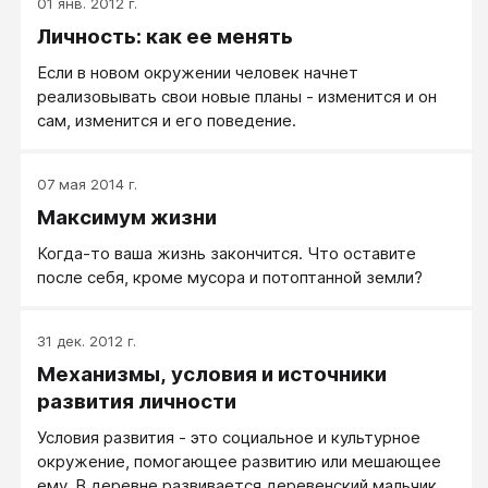
01 янв. 2012 г.
относительно независимы: применяя одни и те же
Личность: как ее менять
способы, можно добиваться разных целей и,
наоборот, устремляться к одной и той же цели
Если в новом окружении человек начнет
разными способами.
реализовывать свои новые планы - изменится и он
сам, изменится и его поведение.
07 мая 2014 г.
Максимум жизни
Когда-то ваша жизнь закончится. Что оставите
после себя, кроме мусора и потоптанной земли?
31 дек. 2012 г.
Механизмы, условия и источники
развития личности
Условия развития - это социальное и культурное
окружение, помогающее развитию или мешающее
ему. В деревне развивается деревенский мальчик, в