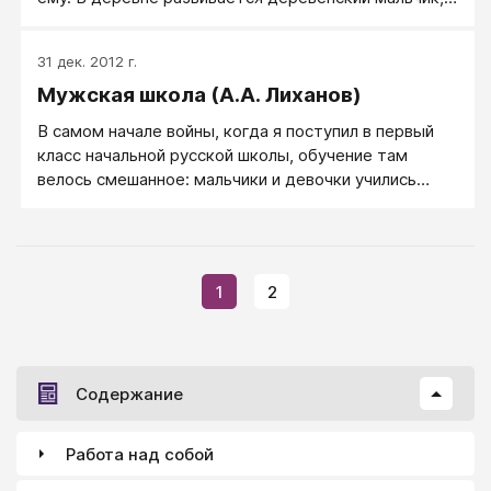
Итоне - выпускник Итона. На основе этого
формируется направленность личности, в том числе
31 дек. 2012 г.
внутренняя позиция в отношении развития,
Мужская школа (А.А. Лиханов)
склонность и способности личности развиваваться
или нет, а если развиваться, то в какую сторону.
В самом начале войны, когда я поступил в первый
класс начальной русской школы, обучение там
велось смешанное: мальчики и девочки учились
вместе. В это же самое время по указу Сталина
были образованы мужские и женские школы, где
дети воспитывались раздельно. Такая
двухсистемность, я думаю, не по одному мне
1
2
ударила. Но по мне - уж точно.
Содержание
Работа над собой