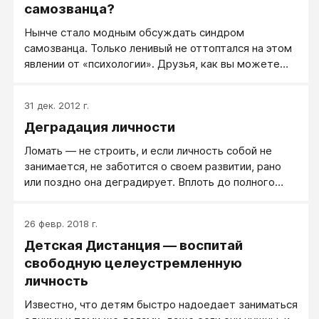
самозванца?
Нынче стало модным обсуждать синдром
самозванца. Только ленивый не оттоптался на этом
явлении от «психологии». Друзья, как вы можете
заметить, психологию беру в кавычки. Потому что
на тему самозванцев еще та «психология» вещает.
31 дек. 2012 г.
Деградация личности
Ломать — не строить, и если личность собой не
занимается, не заботится о своем развитии, рано
или поздно она деградирует. Вплоть до полного
развала. Чтобы личность поддерживать на
постоянном высоком уровне (не говоря уже о
26 февр. 2018 г.
развитии) нужен вклад сил и времени.
Детская Дистанция — воспитай
свободную целеустремленную
личность
Известно, что детям быстро надоедает заниматься