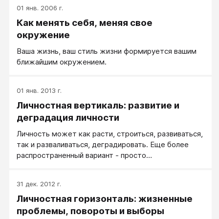
(переосмысление жизни, открытие новых
01 янв. 2006 г.
горизонтов) - вещь достаточно редкая, не более
Как менять себя, меняя свое
5%. Более эффективно взрослый человек
развивается не через кризисы, а здоровым,
окружение
плановым путем.
Ваша жизнь, ваш стиль жизни формируется вашим
ближайшим окружением.
01 янв. 2013 г.
Личностная вертикаль: развитие и
деградация личности
Личность может как расти, строиться, развиваться,
так и разваливаться, деградировать. Еще более
распространенный вариант - просто
функционировать, просто плыть по течению жизни,
не деградируя, но и не находясь в росте.
31 дек. 2012 г.
Личностная горизонталь: жизненные
проблемы, повороты и выборы