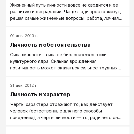
Жизненный путь личности вовсе не сводится к ее
развитию и деградации. Чаще люди просто живут,
решая самые жизненные вопросы: работа, личная
жизнь, здоровье и настроение...Продолжить учебу
пли пойти работать? Работать кем и где? Как
01 янв. 2013 г.
устраиваться на работу?
Личность и обстоятельства
Сила личности - сила ее биологического или
культурного ядра. Сильная врожденная
позитивность может оказаться сильнее трудных
жизненных обстоятельств, сильная природная
упертость может вывести человека в лидеры,
31 дек. 2012 г.
даже если он родился никем.
Личность и характер
Черты характера отражают то, как действует
человек (естественные для него способы
поведения), а черты личности — то, ради чего он
действует (мотивы и направленность поведения).
Способы поведения и направленность личности