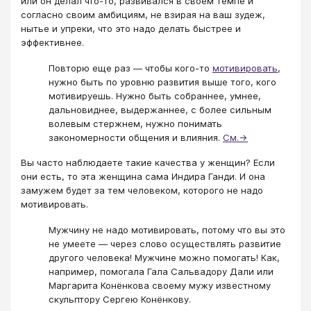
или он делал что-то, развивался в своем темпе и
согласно своим амбициям, не взирая на ваш зудеж,
нытье и упреки, что это надо делать быстрее и
эффективнее.
Повторю еще раз — чтобы кого-то
мотивировать
,
нужно быть по уровню развития выше того, кого
мотивируешь. Нужно быть собраннее, умнее,
дальновиднее, выдержаннее, с более сильным
волевым стержнем, нужно понимать
закономерности общения и влияния.
См.→
Вы часто наблюдаете такие качества у женщин? Если
они есть, то эта женщина сама Индира Ганди. И она
замужем будет за тем человеком, которого не надо
мотивировать.
Мужчину не надо мотивировать, потому что вы это
не умеете — через слово осуществлять развитие
другого человека! Мужчине можно помогать! Как,
например, помогала Гала Сальвадору Дали или
Маргарита Конёнкова своему мужу известному
скульптору Сергею Конёнкову.