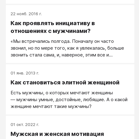
работа, но он там не чувствует себя счастливым. И
сейчас он все время находится в состоянии
22 нояб. 2016 г.
подавленности. Я вижу, как он отчаивается, пытаясь
Как проявлять инициативу в
придумать себе интересное применение в жизни.
Он уже больше года ищет и не находит любимое
отношениях с мужчинами?
занятие. Подавленное настроение плохо влияет и на
«Мы встречались полгода. Поначалу он часто
все остальное. Он постоянно грустный дома, в
звонил, но по мере того, как я увлекалась, больше
депрессии. Я переживаю за него и за то, что не
звонить стала сама, и, наверное, этим все и
знаю, как помочь ему найти любимое дело...»
испортила».
01 янв. 2013 г.
Как становиться элитной женщиной
Есть мужчины, о которых мечтают женщины
— мужчины умные, достойные, любящие. А о какой
женщине мечтают такие мужчины?
01 окт. 2022 г.
Мужская и женская мотивация