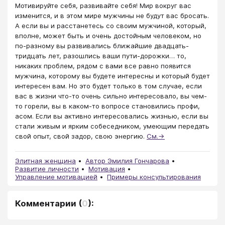
Мотивируйте себя, развивайте себя! Мир вокруг вас
изменится, и в этом мире мужчины не будут вас бросать.
А если вы и расстанетесь со своим мужчиной, который,
вполне, может быть и очень достойным человеком, но
по-разному вы развивались ближайшие двадцать-
тридцать лет, разошлись ваши пути-дорожки… то,
никаких проблем, рядом с вами все равно появится
мужчина, которому вы будете интересны и который будет
интересен вам. Но это будет только в том случае, если
вас в жизни что-то очень сильно интересовало, вы чем-
то горели, вы в каком-то вопросе становились профи,
асом. Если вы активно интересовались жизнью, если вы
стали живым и ярким собеседником, умеющим передать
свой опыт, свой задор, свою энергию.
См.→
Элитная женщина
Автор Эмилия Гончарова
Развитие личности
Мотивация
Управление мотивацией
Примеры консультирования
Комментарии
(
0
):