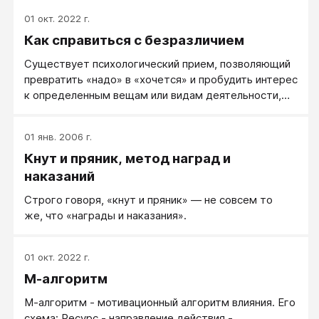
01 окт. 2022 г.
Как справиться с безразличием
Существует психологический прием, позволяющий
превратить «надо» в «хочется» и пробудить интерес
к определенным вещам или видам деятельности,
которые до этого не вызывали ничего, кроме скуки.
Прием этот основан на парадоксе обратного
01 янв. 2006 г.
влияния и, подобно гомеопатии, использует правило
Кнут и пряник, метод наград и
«лечи подобное подобным». Ничто так не
мотивирует к работе как несколько дней
наказаний
вынужденного безделья.
Строго говоря, «кнут и пряник» — не совсем то
же, что «награды и наказания».
01 окт. 2022 г.
М-алгоритм
М-алгоритм - мотивационный алгоритм влияния. Его
схема: Ресурс - направление действия -