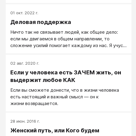
классного мужика или родить детей себе на
радость. Выгода, личный интерес ― одна из
01 окт. 2022 г.
сильнейших движущих сил человеческого
Деловая поддержка
поведения. Проявление первой позиции восприятия.
Личному интересу противостоят ценности ―
Ничто так не связывает людей, как общее дело:
важные для человека вещи, которые выходят за
если мы двигаемся в общем направлении, то
рамки его личных интересов.
сложение усилий помогает каждому из нас. Я учусь
в Институте, ты пишешь там лекции — правильно,
мне хочется с тобой дружить. Мы с тобой
02 авг. 2020 г.
трудимся на одной фирме, ты не вредный, а премия
Если у человека есть ЗАЧЕМ жить, он
будет за общую выработку. Значит, дружим.
выдержит любое КАК
Если вы сможете донести, что в жизни человека
есть настоящий и важный смысл — он к
жизни возвращается.
28 июн. 2016 г.
Женский путь, или Кого будем