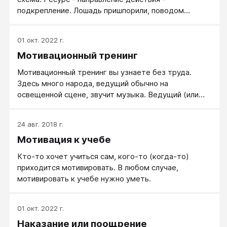
подкрепление. Лошадь пришпорили, поводом
указали направление, а после погладили. И даже
дали сахарку. Сотруднику подняли самооценку,
01 окт. 2022 г.
заинтересовали нужным проектом, восхитились
Мотивационный тренинг
результатом. Вначале первым, потом
промежуточным, а потом выписали премию.
Мотивационный тренинг вы узнаете без труда.
Здесь много народа, ведущий обычно на
освещенной сцене, звучит музыка. Ведущий (или
несколько сменяющих друг друга ведущих) кидают
сидящим в зале людям кидают красивые мысли,
24 авг. 2018 г.
создают под них яркие впечатления, заставляют
Мотивация к учебе
кричать «Вау! Нам нравиться!», поднимать руки и пр.
Кто-то хочет учиться сам, кого-то (когда-то)
приходится мотивировать. В любом случае,
мотивировать к учебе нужно уметь.
01 окт. 2022 г.
Наказание или поощрение