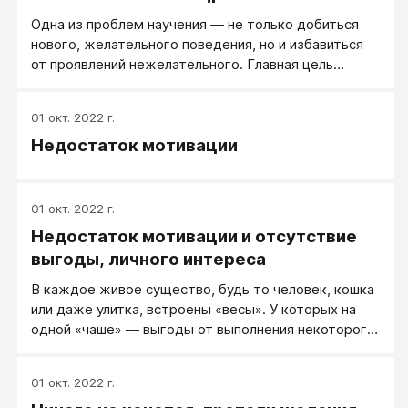
Одна из проблем научения — не только добиться
нового, желательного поведения, но и избавиться
от проявлений нежелательного. Главная цель
наказания — устранить имеющее место поведение,
а не заменить его новым. Часто, например при
01 окт. 2022 г.
воспитании детей или их обучении, возникает
Недостаток мотивации
вопрос, что лучше: наказать за проступок или
дождаться желательного поведения и поощрить
ребенка. Наибольших результатов удается достичь,
когда наказание сопровождает старое поведение,
01 окт. 2022 г.
а награда — новое.
Недостаток мотивации и отсутствие
выгоды, личного интереса
В каждое живое существо, будь то человек, кошка
или даже улитка, встроены «весы». У которых на
одной «чаше» — выгоды от выполнения некоторого
действия. А на другой — те затраты.
01 окт. 2022 г.