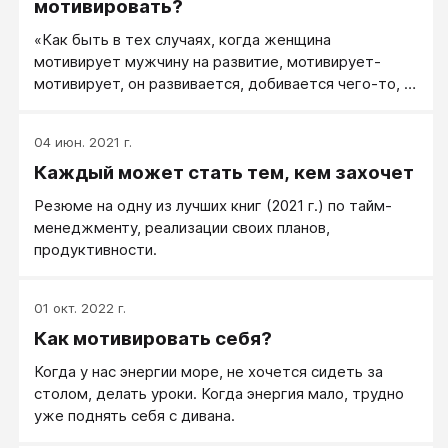
мотивировать?
«Как быть в тех случаях, когда женщина
мотивирует мужчину на развитие, мотивирует-
мотивирует, он развивается, добивается чего-то, а
потом просто уходит, в чем ошибка?» — У меня на
этот вопрос очень короткий ответ: девочки, не
04 июн. 2021 г.
льстите себе, что ваш мужчина развился, достиг
Каждый может стать тем, кем захочет
чего-то, благодаря вам. Это неправда. Потому что
правда следующая — вы или не мешали ему, что
Резюме на одну из лучших книг (2021 г.) по тайм-
уже хорошо, или он делал что-то, развивался в
менеджменту, реализации своих планов,
своем темпе и согласно своим амбициям, не взирая
продуктивности.
на ваш зудеж, нытье и упреки, что это надо делать
быстрее и эффективнее.
01 окт. 2022 г.
Как мотивировать себя?
Когда у нас энергии море, не хочется сидеть за
столом, делать уроки. Когда энергия мало, трудно
уже поднять себя с дивана.