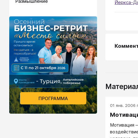
Размышление
Йеркса-Д
Коммен
Материал
ПРОГРАММА
01 янв. 2006 г
Мотивац
Мотивация 
воздействие