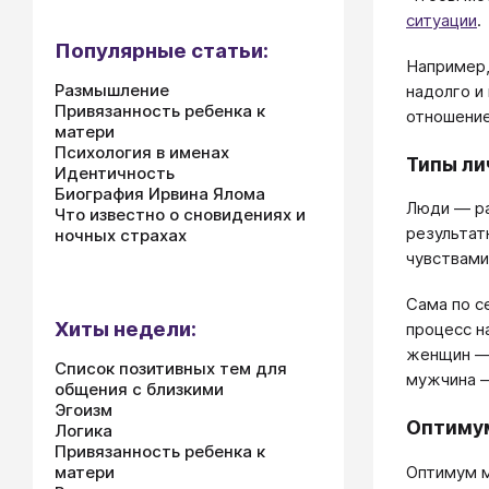
ситуации
.
Популярные статьи:
Например,
Размышление
надолго и
Привязанность ребенка к
отношение
матери
Психология в именах
Типы ли
Идентичность
Биография Ирвина Ялома
Люди ― ра
Что известно о сновидениях и
результат
ночных страхах
чувствами
Сама по 
Хиты недели:
процесс н
женщин ― 
Список позитивных тем для
мужчина ―
общения с близкими
Эгоизм
Оптиму
Логика
Привязанность ребенка к
Оптимум м
матери