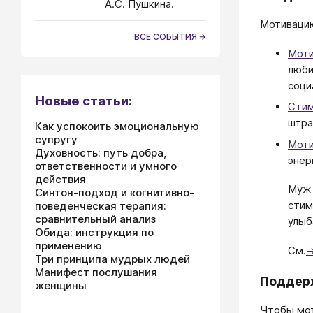
А.С. Пушкина.
Мотиваци
ВСЕ СОБЫТИЯ
Мот
люби
соци
Новые статьи:
Cти
штра
Как успокоить эмоциональную
супругу
Мот
Духовность: путь добра,
энер
ответственности и умного
действия
Муж 
Синтон-подход и когнитивно-
стим
поведенческая терапия:
сравнительный анализ
улыб
Обида: инструкция по
применению
См.
Три принципа мудрых людей
Манифест послушания
Поддер
женщины
Чтобы мот