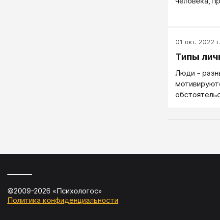
человека, 
намерения.
01 окт. 2022 г
Типы лич
Люди - разн
мотивируют
обстоятель
©2009-
2026
«
Психологос
»
Политика конфиденциальности