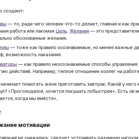
ю создают:
ивы
― то, ради чего человек что-то делает, главная и как пр
мая работа или лакомая
Цель
.
Желания
― это представители
ально обоснованные желания.
мулы
― тоже как правило осознаваемые, но менее важные дв
ф, возможность наказания.
иваторы
― как правило неосознаваемые способы управления
гию действий. Например, теплое отношение коллег на работе
начинает помогать жене приготовить завтрак. Какой у него
ул? «Проголодался, хочется покушать побыстрее». Есть ли м
ается, когда мы вместе».
→
жание мотивации
ивация не снижалась, следует устраивать разумную нагрузк