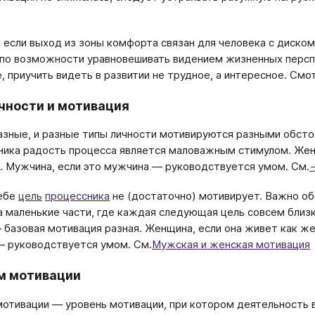
 если выход из зоны комфорта связан для человека с диск
 по возможности уравновешивать видением жизненных персп
, приучить видеть в развитии не трудное, а интересное. См
чности и мотивация
зные, и разные типы личности мотивируются разными обсто
ника радость процесса является маловажным стимулом. Жен
. Мужчина, если это мужчина ― руководствуется умом. См.
себе
цель
процессника
не (достаточно) мотивирует. Важно о
а маленькие части, где каждая следующая цель совсем близ
базовая мотивация разная. Женщина, если она живет как же
 руководствуется умом. См.
Мужская и женская мотивация
м мотивации
отивации ― уровень мотивации, при котором деятельность