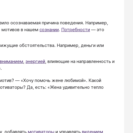
авило осознаваемая причина поведения. Например,
 мотивов в нашем
сознании
.
Потребности
― это
ижущие обстоятельства. Например, деньги или
вниманием
,
энергией
, влияющие на направленность и
.
 мотив? ― «Хочу помочь жене любимой». Какой
отиваторы? Да, есть: «Жена удивительно тепло
у, добавлять
мотиваторы
и управлять
видением