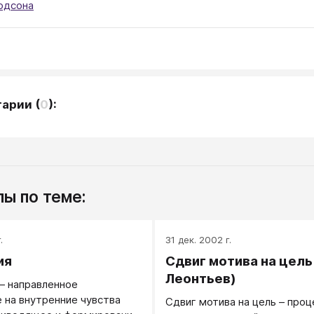
одсона
тарии
(
0
):
ы по теме:
.
31 дек. 2002 г.
ия
Сдвиг мотива на цель 
Леонтьев)
— направленное
 на внутренние чувства
Сдвиг мотива на цель – проц