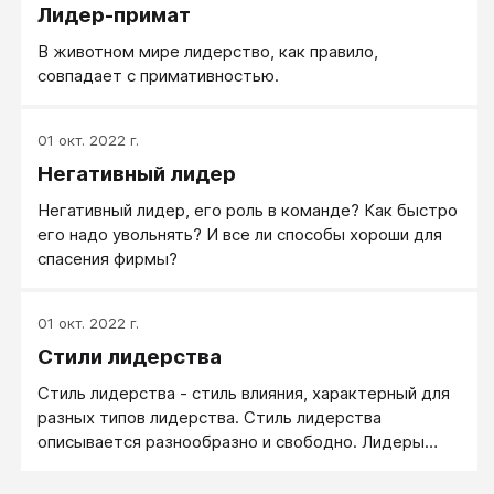
Лидер-примат
непонятно, значит тот - лидер. Если же механизм
ясен: распоряжения, зарплата, штрафы - значит, это
В животном мире лидерство, как правило,
работает руководитель.
совпадает с примативностью.
01 окт. 2022 г.
Негативный лидер
Негативный лидер, его роль в команде? Как быстро
его надо увольнять? И все ли способы хороши для
спасения фирмы?
01 окт. 2022 г.
Стили лидерства
Стиль лидерства - стиль влияния, характерный для
разных типов лидерства. Стиль лидерства
описывается разнообразно и свободно. Лидеры
бывают разные: харизматичные любимчики и
пробивные мордобойцы, компетентные авторитеты