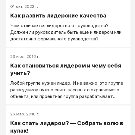
стиль и свой выигрышный конек, но у большинства
01 окт. 2022 г.
есть то общее, что можно и нужно перенять, чему
Как развить лидерские качества
у лучших лидеров можно научиться.
Чем отличается лидерство от руководства?
Должен ли руководитель быть еще и лидером или
достаточно формального руководства?
23 июл. 2016 г.
Как становиться лидером и чему себя
учить?
Любой группе нужен лидер. И не важно, это группе
разведчиков нужно снять часовых с охраняемого
объекта, или проектная группа разрабатывает
схему видеонаблюдения Газпрома, или семья
должна собрать вещи на дачу. Любой группе нужен
26 мар. 2018 г.
лидер, и важно то, как вы ведете себя в подобной
Как стать лидером? — Собрать волю в
ситуации.
кулак!