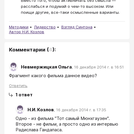
Вместо того, чтобы активничать без смысла —
расслабься и подумай о чем-то высоком. Или
поищи другие, все-таки осмысленные варианты.
Методики
Лидерство
Взгляд Синтона
Автор Н.И. Козлов
Комментарии
(
4
):
Невмержицкая Ольга
,
16 декабря 2014 г. в 16:51
Фрагмент какого фильма данное видео?
Ответить
1
ответ
Н.И. Козлов
,
16 декабря 2014 г. в 17:35
Одно - из фильма "Тот самый Мюнхгаузен". 
Второе - не фильм, а просто одно из интервью 
Радислава Гандапаса.