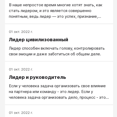
В наше непростое время многие хотят знать, как
стать лидером, и это является совершенно
понятным, ведь лидер — это успех, признание,
статус, уважение, финансовые и другие ресурсы.
01 окт. 2022 г.
Лидер цивилизованный
Лидер способен включать голову, контролировать
свои эмоции и даже заботиться об общем деле.
01 окт. 2022 г.
Лидер и руководитель
Если у человека задача организовать свое влияние
на партнера или команду - это лидер. Если у
человека задача организовать дело, процесс - это
руководитель. Лидерством часто называет
влияние, механизм которого таинственен и
01 окт. 2022 г.
непонятен: если люди кого-то слушают, а почему -