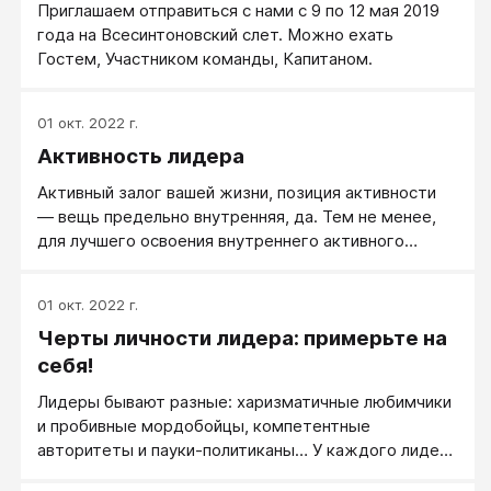
Приглашаем отправиться с нами с 9 по 12 мая 2019
человеком, обладающим набором бесценных
года на Всесинтоновский слет. Можно ехать
знаний и навыков лидерства, помогающих мне и по
Гостем, Участником команды, Капитаном.
сей день.
01 окт. 2022 г.
Активность лидера
Активный залог вашей жизни, позиция активности
— вещь предельно внутренняя, да. Тем не менее,
для лучшего освоения внутреннего активного
залога имеет смысл начать с внешнего: с
отслеживания своей речи.
01 окт. 2022 г.
Черты личности лидера: примерьте на
себя!
Лидеры бывают разные: харизматичные любимчики
и пробивные мордобойцы, компетентные
авторитеты и пауки-политиканы… У каждого лидера
есть свой уникальный, во многом неповторимый,