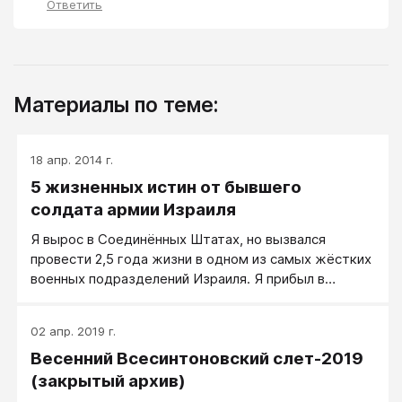
Ответить
Материалы по теме:
18 апр. 2014 г.
5 жизненных истин от бывшего
солдата армии Израиля
Я вырос в Соединённых Штатах, но вызвался
провести 2,5 года жизни в одном из самых жёстких
военных подразделений Израиля. Я прибыл в
Израиль — без друзей, без семьи, без поддержки,
зная лишь несколько слов на иврите. Через 6
02 апр. 2019 г.
месяцев я освоил язык, а последующие 2 года
Весенний Всесинтоновский слет-2019
прошли для меня в изнурительных физических
тренировках и обучению командной работе под
(закрытый архив)
давлением. Я вернулся оттуда совершенно другим