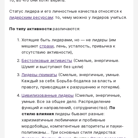
Статус лидера и его личностные качества относятся к
лидерским ресурсам
: то, чему можно у лидеров учиться.
По типу активности
различаются:
Хотящие быть лидерами, но — не лидеры (им
мешают
страхи
, лень, усталость, привычка к
отсутствию активности),
Бестолковые активисты
(Смелые, энергичные.
Шумят и выступают без цели)
Лидеры-приматы
(Смелые, энергичные, умные.
Каждый за себя. Борьба-бодалка за власть и
правоту, приводящая к разрушению и потерям).
Цивилизованные лидеры
(Смелые, энергичные,
умные. Все за общее дело. Распределение
функций и направлений, сотрудничество).
По
стилю влияния
лидеры бывают разные:
харизматичные любимчики и пробивные
мордобойцы, компетентные авторитеты и пауки-
политиканы… Три основных стиля лидерства: