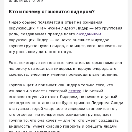
власти другого?»
Кто и почему становится лидером?
Лидер обычно появляется в ответ на ожидания
окружающих: «Нам нужен лидер» Лидер — это групповая
роль, создаваемая прежде всего
ожиданиями
окружающих. Лидер — не нечто внешнее и чуждое
группе: группе нужен лидер, она ищет, кого назначить на
эту роль, кому дать этот статус.
Есть некоторые личностные качества, которые помогают
человеку становиться лидером: в первую очередь это
смелость, энергия и умение производить впечатление.
Группа ищет и признает как Лидера только того, кто
изначально имеет некоторый
статус
. Не всякий
высокостатусный станет Лидером, но низкостатусный
никогда им не станет и не будет признан Лидером. Среди
статусных людей чаще всего лидером становится тот,
кто отвечает на конкретные ожидания группы, дает
группе то, что она хочет — или те, кто умеет создавать
видимость, умеет красиво говорить и обещать людям
то, во что они хотят верить.