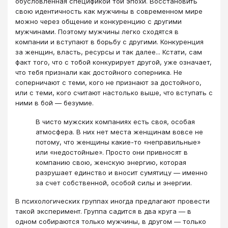
обусловленная спецификой той эпохи. Восстановить
свою идентичность как мужчины в современном мире
можно через общение и конкуренцию с другими
мужчинами. Поэтому мужчины легко сходятся в
компании и вступают в борьбу с другими. Конкуренция
за женщин, власть, ресурсы и так далее... Кстати, сам
факт того, что с тобой конкурирует другой, уже означает,
что тебя признали как достойного соперника. Не
соперничают с теми, кого не признают за достойного,
или с теми, кого считают настолько выше, что вступать с
ними в бой — безумие.
В чисто мужских компаниях есть своя, особая
атмосфера. В них нет места женщинам вовсе не
потому, что женщины какие-то «неправильные»
или «недостойные». Просто они привносят в
компанию свою, женскую энергию, которая
разрушает единство и вносит сумятицу — именно
за счет собственной, особой силы и энергии.
В психологических группах иногда предлагают провести
такой эксперимент. Группа садится в два круга — в
одном собираются только мужчины, в другом — только