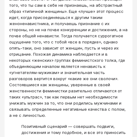
того, что ты сам в себе не признаешь, на абстрактный
образ «типичной женщины». Еще «лучше» этот процесс
идет, когда присоединяешься к другим таким
женоненавистника, и получаешь признание с их
стороны, но не на почве конкуренции и достижения, а на
почве общей ненависти. Тогда получается суррогатное
ощущение того, что с тобой «все в порядке», однако
опять-таки, оно зависит от женщин, пусть и через их
отрицание. Похожая динамика наблюдается и в
некоторых «женских» группах феминистского толка, где
объединяющим началом является ненависть к
«угнетателям-мужикам» и значительная часть
разговоров вертится вокруг «какие же они сволочи».
Состоявшиеся как женщины, уверенные в своей
женственности феминистки разительно отличаются от
таких «ультрас», так как первым нет необходимости
унижать мужчин за то, что они родились мужчинами и
связывать определенные негативные качества с полом,
а не с личностью.
Позитивный сценарий — совершать подвиги,
достижения и тому подобное, и все это приносить