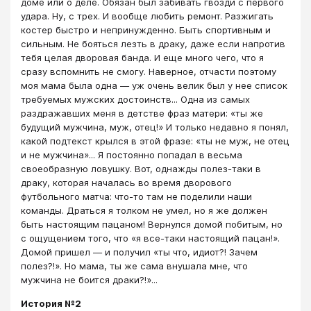
доме или о деле. Обязан был забивать гвозди с первого
удара. Ну, с трех. И вообще любить ремонт. Разжигать
костер быстро и непринужденно. Быть спортивным и
сильным. Не бояться лезть в драку, даже если напротив
тебя целая дворовая банда. И еще много чего, что я
сразу вспомнить не смогу. Наверное, отчасти поэтому
моя мама была одна — уж очень велик был у нее список
требуемых мужских достоинств... Одна из самых
раздражавших меня в детстве фраз матери: «ты же
будущий мужчина, муж, отец!» И только недавно я понял,
какой подтекст крылся в этой фразе: «ты не муж, не отец
и не мужчина»... Я постоянно попадал в весьма
своеобразную ловушку. Вот, однажды полез-таки в
драку, которая началась во время дворового
футбольного матча: что-то там не поделили наши
команды. Драться я толком не умел, но я же должен
быть настоящим пацаном! Вернулся домой побитым, но
с ощущением того, что «я все-таки настоящий пацан!».
Домой пришел — и получил «ты что, идиот?! Зачем
полез?!». Но мама, ты же сама внушала мне, что
мужчина не боится драки?!»...
История №2