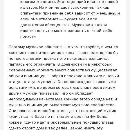
к ногам женщины. Этот сценарий воспет в нашей
культуре. Но и он не даст успокоения, так как
опять-таки признание себя зависит от женщины, и
если она отвергнет — рухнет все и все
достижения обесценятся. Мужская/женская
идентичность не может зависеть от чьей-либо
прихоти.
Поэтому мужское общение — в чем-то грубое, в чем-то
«сексистское» и «шовинистское» - очень важно, как бы
не протестовали против него некоторые женщины,
пытаясь его ограничить. В древности (и в некоторых
современных «примитивных» обществах) существовал
обычай инициации — обряд перехода мальчика в новый
статус, статус мужчины. Он сопровождался тяжелыми
испытаниями, во время которых мальчик перед лицом
других мужчин показывал, что он обладает
необходимыми качествами. Сейчас этого обряда нет, и
функцию инициации выполняют мужские сообщества.
Они разные, эти сообщества: где-то настоящий мужик
курит, пьет в баре по пятницам и орет на футболе/
хоккее; где-то идет в экстремальные походы/сплавы;
где-то строит дом и так далее. Важно иметь эту