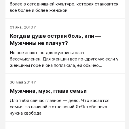
более в сегодняшней культуре, которая становится
все более и более женской.
01 янв. 2010 г.
Когда в душе острая боль, или —
Мужчины не плачут?
Не все знают, но для мужчины плач —
бессмысленен. Для женщин все по-другому: если у
женщины горе и она поплакала, ей обычно
становится легче, женщине плач помогает
справиться с душевной болью. А у мужчин все не
30 мая 2014 г.
так, их горе и их боль плачем не облегчается, нет.
Мужчина, муж, глава семьи
Мужчины не плачут, потому что для них это обычно
бессмыленно, и для того, чтобы оставаться
Для тебя сейчас главное — дело. Что касается
мужчинами, то есть сильными и разумными людьми.
семьи, то начинай с отношений Я+Я: тебе пока
нужна свобода.