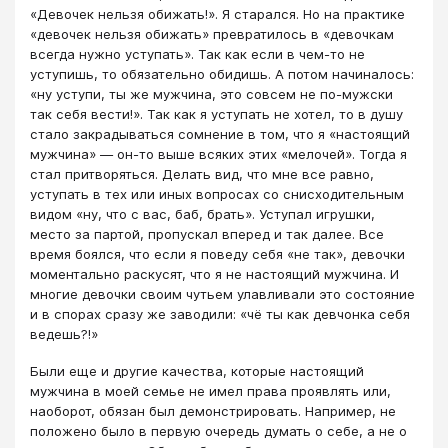
«Девочек нельзя обижать!». Я старался. Но на практике
«девочек нельзя обижать» превратилось в «девочкам
всегда нужно уступать». Так как если в чем-то не
уступишь, то обязательно обидишь. А потом начиналось:
«ну уступи, ты же мужчина, это совсем не по-мужски
так себя вести!». Так как я уступать не хотел, то в душу
стало закрадываться сомнение в том, что я «настоящий
мужчина» — он-то выше всяких этих «мелочей». Тогда я
стал притворяться. Делать вид, что мне все равно,
уступать в тех или иных вопросах со снисходительным
видом «ну, что с вас, баб, брать». Уступал игрушки,
место за партой, пропускал вперед и так далее. Все
время боялся, что если я поведу себя «не так», девочки
моментально раскусят, что я не настоящий мужчина. И
многие девочки своим чутьем улавливали это состояние
и в спорах сразу же заводили: «чё ты как девчонка себя
ведешь?!»
Были еще и другие качества, которые настоящий
мужчина в моей семье не имел права проявлять или,
наоборот, обязан был демонстрировать. Например, не
положено было в первую очередь думать о себе, а не о