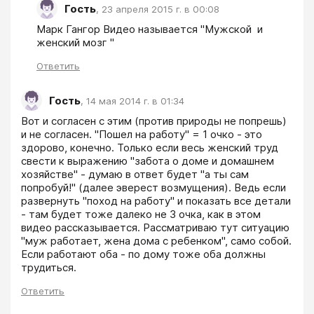
Гость
,
23 апреля 2015 г. в 00:08
Марк Гангор Видео называется "Мужской  и 
женский мозг "
Ответить
Гость
,
14 мая 2014 г. в 01:34
Вот и согласен с этим (против природы не попрешь) 
и не согласен. "Пошел на работу" = 1 очко - это 
здорово, конечно. Только если весь женский труд 
свести к выражению "забота о доме и домашнем 
хозяйстве" - думаю в ответ будет "а ты сам 
попробуй!" (далее эверест возмущения). Ведь если 
развернуть "поход на работу" и показать все детали 
- там будет тоже далеко не 3 очка, как в этом 
видео рассказывается. Рассматриваю тут ситуацию 
"муж работает, жена дома с ребенком", само собой. 
Если работают оба - по дому тоже оба должны 
трудиться.
Ответить