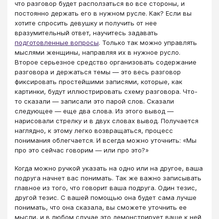
что разговор будет расползаться во все стороны, и
постоянно держать его в нужном русле. Как? Если вы
хотите спросить девушку и получить от нее
вразумительный ответ, научитесь задавать
подготовленные вопросы
. Только так можно управлять
мыслями женщины, направляя их в нужное русло.
Второе серьезное средство организовать содержание
разговора и держаться темы — это весь разговор
фиксировать простейшими записями, которые, как
картинки, будут иллюстрировать схему разговора. Что-
то сказали — записали это парой слов. Сказали
следующее — еще два слова. Из этого вывод —
нарисовали стрелку и в двух словах вывод. Получается
наглядно, к этому легко возвращаться, процесс
понимания облегчается. И всегда можно уточнить: «Мы
про это сейчас говорим — или про это?»
Когда можно ручкой указать на одно или на другое, ваша
подруга начнет вас понимать. Так же важно записывать
главное из того, что говорит ваша подруга. Один тезис,
другой тезис. С вашей помощью она будет сама лучше
понимать, что она сказала, вы сможете уточнить ее
мысли, и в любом случае это демонстрирует ваше к ней