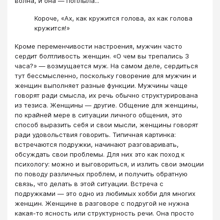
волна, и она — поплыла...
Короче, «Ах, как кружится голова, ах как голова
кружится!»
Кроме переменчивости настроения, мужчин часто
сердит болтливость женщин. «О чем вы трепались 3
часа?» — возмущается муж. На самом деле, сердиться
тут бессмысленно, поскольку говорение для мужчин и
женщин выполняет разные функции. Мужчины чаще
говорят ради смысла, их речь обычно структурирована
из тезиса. Женщины — другие. Общение для женщины,
по крайней мере в ситуации личного общения, это
способ выразить себя и свои мысли, женщины говорят
ради удовольствия говорить. Типичная картинка:
встречаются подружки, начинают разговаривать,
обсуждать свои проблемы. Для них это как поход к
психологу: можно и выговориться, и излить свои эмоции
по поводу различных проблем, и получить обратную
связь, что делать в этой ситуации. Встреча с
подружками — это одно из любимых хобби для многих
женщин. Женщине в разговоре с подругой не нужна
какая-то ясность или структурность речи. Она просто