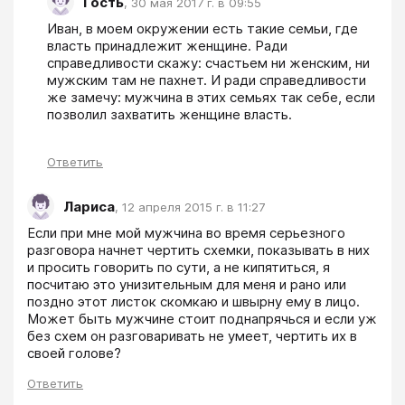
Гость
,
30 мая 2017 г. в 09:55
Иван, в моем окружении есть такие семьи, где 
власть принадлежит женщине. Ради 
справедливости скажу: счастьем ни женским, ни 
мужским там не пахнет. И ради справедливости 
же замечу: мужчина в этих семьях так себе, если 
позволил захватить женщине власть.
Ответить
Лариса
,
12 апреля 2015 г. в 11:27
Если при мне мой мужчина во время серьезного 
разговора начнет чертить схемки, показывать в них 
и просить говорить по сути, а не кипятиться, я 
посчитаю это унизительным для меня и рано или 
поздно этот листок скомкаю и швырну ему в лицо. 
Может быть мужчине стоит поднапрячься и если уж 
без схем он разговаривать не умеет, чертить их в 
своей голове?
Ответить