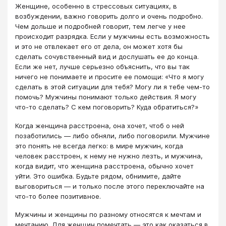
Женщине, особенно в стрессовых ситуациях, в
возбуждении, важно говорить долго и очень подробно.
Чем дольше и подробней говорит, тем легче у нее
происходит разрядка. Если у мужчины есть возможность
и это не отвлекает его от дела, он может хотя бы
сделать сочувственный вид и дослушать ее до конца.
Если же нет, лучше серьезно объяснить, что вы так
ничего не понимаете и просите ее помощи: «Что я могу
сделать в этой ситуации для тебя? Могу ли я тебе чем-то
помочь? Мужчины понимают только действия. Я могу
что-то сделать? С кем поговорить? Куда обратиться?»
Когда женщина расстроена, она хочет, чтоб о ней
позаботились — либо обняли, либо поговорили. Мужчине
это понять не всегда легко: в мире мужчин, когда
человек расстроен, к нему не нужно лезть, и мужчина,
когда видит, что женщина расстроена, обычно хочет
уйти. Это ошибка. Будьте рядом, обнимите, дайте
выговориться — и только после этого переключайте на
что-то более позитивное.
Мужчины и женщины по разному относятся к мечтам и
мечтанию. Для женщин помечтать — это как оказаться в