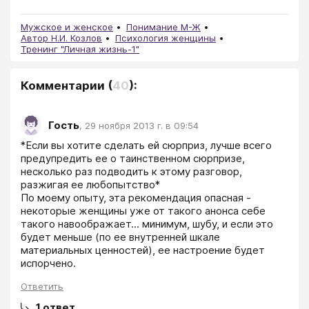
Мужское и женское
Понимание М-Ж
Автор Н.И. Козлов
Психология женщины
Тренинг "Личная жизнь-1"
Комментарии
(
40
):
Гость
,
29 ноября 2013 г. в 09:54
*Если вы хотите сделать ей сюрприз, лучше всего 
предупредить ее о таинственном сюрпризе, 
несколько раз подводить к этому разговор, 
разжигая ее любопытство*

По моему опыту, эта рекомендация опасная - 
некоторые женщины уже от такого анонса себе 
такого навоображает... минимум, шубу, и если это 
будет меньше (по ее внутренней шкале 
материальных ценностей), ее настроение будет 
испорчено. 
Ответить
1
ответ