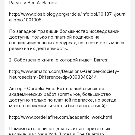
Parvizi и Ben A. Barres: 

http://www.plosbiology.org/article/info:doi/10.1371/journ
al.pbio.1001005

По западной традиции большинство исследований 
доступны только по платной подписке на 
специализированных ресурсах, но в сети есть масса 
ревью на их деятельность.

2. Собственно книга, о которой пишет Barres:

http://www.amazon.com/Delusions-Gender-Society-
Neurosexism-Difference/dp/0393340244

Автор - Cordelia Fine. Вот полный список ее 
академических работ (опять же, большинство 
доступно только по платной подписке, но всегда 
можно ознакомиться хотя бы с аннотацией): 

http://www.cordeliafine.com/academic_work.html

Помимо этого пишет для таких авторитетных 
изданий, как New York Times и The Guardian.
