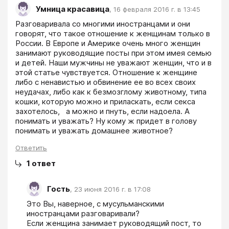
Умница красавица
,
16 февраля 2016 г. в 13:45
Разговаривала со многими иностранцами и они 
говорят, что такое отношение к женщинам только в 
России. В Европе и Америке очень много женщин 
занимают руководящие посты при этом имея семью 
и детей. Наши мужчины не уважают женщин, что и в 
этой статье чувствуется. Отношение к женщине 
либо с ненавистью и обвинение ее во всех своих 
неудачах, либо как к безмозглому животному, типа 
кошки, которую можно и приласкать, если секса 
захотелось,   а можно и пнуть, если надоела. А 
понимать и уважать? Ну кому ж придет в голову 
понимать и уважать домашнее животное?
Ответить
1
ответ
Гость
,
23 июня 2016 г. в 17:08
Это Вы, наверное, с мусульманскими 
иностранцами разговаривали?

Если женщина занимает руководящий пост, то 