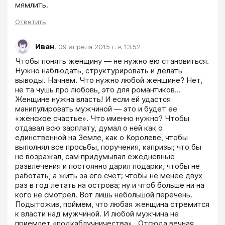
мямлить. 
Ответить
Иван
,
09 апреля 2015 г. в 13:52
Чтобы понять женщину — не нужно ею становиться. 
Нужно наблюдать, структурировать и делать 
выводы. Начнем. Что нужно любой женщине? Нет, 
не та чушь про любовь, это для романтиков... 
Женщине нужна власть! И если ей удастся 
манипулировать мужчиной — это и будет ее 
«женское счастье». Что именно нужно? Чтобы 
отдавал всю зарплату, думал о ней как о 
единственной на Земле, как о Королеве, чтобы 
выполнял все просьбы, поручения, капризы; что бы 
не возражал, сам придумывал ежедневные 
развлечения и постоянно дарил подарки, чтобы не 
работать, а жить за его счет; чтобы не менее двух 
раз в год летать на острова; ну и чтоб больше ни на 
кого не смотрел. Вот лишь небольшой перечень. 
Подытожив, поймем, что любая женщина стремится 
к власти над мужчиной. И любой мужчина не 
приемлет «подкаблучничества».  Отсюда вечная 