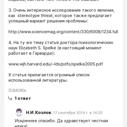
3. Очень интересное исследование такого явления, 
как  stereotype threat, которое также предлагает 
успешный вариант решения проблемы:

http://www.sciencemag.org/content/330/6008/1234.full

4. На ту же тему статья доктора психологических 
наук Elizabeth S. Spelke (в настоящий момент 
работает в Гарварде):

www.wjh.harvard.edu/~lds/pdfs/spelke2005.pdf

К статье прилагается огромный список 
использованной литературы.
Ответить
1
ответ
Н.И. Козлов
,
17 сентября 2014 г. в 14:20
Искреннее спасибо. Да здравствует честная 
наука!