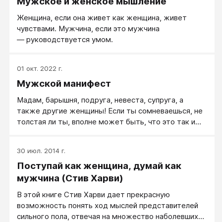
Мужское и женское мышление
ответ «это можно еще съесть». Он «нет, зачем
это?»
Женщина, если она живет как женщина, живет
чувствами. Мужчина, если это мужчина
— руководствуется умом.
01 окт. 2022 г.
Мужской манифест
Мадам, барышня, подруга, невеста, супруга, а
также другие женщины! Если ты сомневаешься, не
толстая ли ты, вполне может быть, что это так и
есть. Не спрашивай меня, ты же не хочешь, чтобы я
тебе врал? Если ты что-нибудь хочешь, вполне
30 июл. 2014 г.
достаточно просто об этом сказать. Пойми
Поступай как женщина, думай как
наконец, мы просты. Мы не понимаем тонких
завуалированных намеков. Обходные вопросы не
мужчина (Стив Харви)
срабатывают, простые вопросы, замаскированные
В этой книге Стив Харви дает прекрасную
ужимками — тоже. Скажи просто, чего ты хочешь.
возможность понять ход мыслей представителей
сильного пола, отвечая на множество наболевших