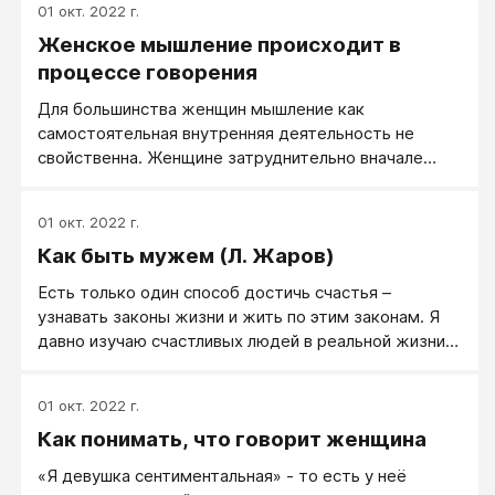
01 окт. 2022 г.
Женское мышление происходит в
процессе говорения
Для большинства женщин мышление как
самостоятельная внутренняя деятельность не
свойственна. Женщине затруднительно вначале
думать, а после этого говорить: чтобы думать,
женщина начинает говорить. Женское мышление
01 окт. 2022 г.
без речи невозможно, точнее - в сопровождении
Как быть мужем (Л. Жаров)
речи оно происходит более легко и привычно.
Мужской способ мышления: сначала сформулировал
Есть только один способ достичь счастья –
свою мысль внутри себя, потом сказал - для
узнавать законы жизни и жить по этим законам. Я
женщин возможен, но затруднителен.
давно изучаю счастливых людей в реальной жизни –
все они живут по одинаковым жизненным законам.
Однажды нам сказала женщина лет сорока: - Ну,
01 окт. 2022 г.
кто у вас лидер в семье, мне понятно! Я был слегка
Как понимать, что говорит женщина
ошарашен – никогда не думал, кто у нас лидер.
Почему не думал? А неинтересно. Но когда в других
«Я девушка сентиментальная» - то есть у неё
разговорах женщины дали мне понять, что, по их