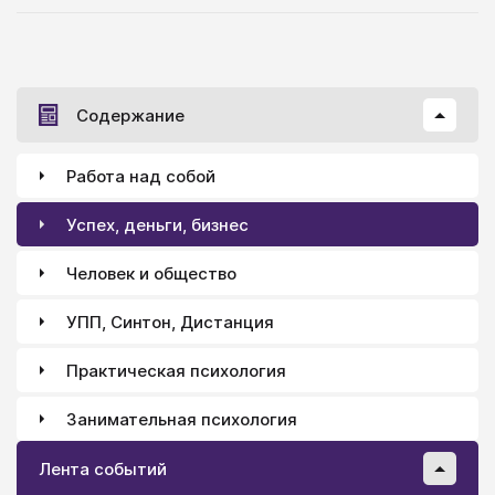
не всегда успешный. Помощь в восполнении
пробелов в этой области знаний вам окажут Аллан и
Барбара Пиз. Они научат вас ретироваться с поля
боя, а иной раз и избежать самой схватки. А те
Содержание
физиологические и психологические различия,
которые делают нас такими разными и
неповторимыми, больше никогда не будут
Работа над собой
препятствиями для бесконфликтного общения.
Практические советы, которые легко выполнить,
Успех, деньги, бизнес
помогут вам не только наладить теплые и
доверительные отношения в семье, но и сделают
Человек и общество
вашу жизнь гармоничнее и счастливее.
УПП, Синтон, Дистанция
Практическая психология
Занимательная психология
Лента событий