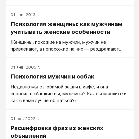
вопросов. Например, таких: «Что вы должны, а что
не можете требовать от своего мужчины?», «Как
01 янв. 2013 г.
распознать маменькиного сыночка и что делать в
Психология женщины: как мужчинам
этом случае?», «Когда знакомить кавалера со
своими детьми?», «Какие пять вопросов нужно
учитывать женские особенности
задать мужчине, чтобы определить серьезность
Женщины, похожие на мужчин, мужчин не
его намерений?» Забавная, а местами суровая, но
привлекают, а непохожие на них — раздражают...
всегда правдивая, – эту книгу нужно прочитать, если
вы хотите узнать, что на самом деле думают
мужчины об отношениях с женщинами.
01 янв. 2005 г.
Психология мужчин и собак
Недавно мы с любимой зашли в кафе, и она
спросила: «А какие вы, мужчины? Как вы мыслите и
как с вами лучше общаться?»
01 окт. 2022 г.
Расшифровка фраз из женских
объявлений