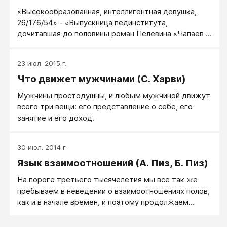
«Высокообразованная, интеллигентная девушка,
26/176/54» - «Выпускница пединститута,
дочитавшая до половины роман Пелевина «Чапаев и
Пустота»; «Домашняя, скромная, верная» - «Все
выходные и праздники сидит дома, потому что
23 июл. 2015 г.
некуда и не с кем пойти»; «Красивая, обаятельная
Что движет мужчинами (С. Харви)
натуральная блондинка» - «На качественную краску
для волос и фирменную косметику ежемесячно
Мужчины простодушны, и любым мужчиной движут
уходит ползарплаты»;
всего три вещи: его представление о себе, его
занятие и его доход.
30 июл. 2014 г.
Язык взаимоотношений (А. Пиз, Б. Пиз)
На пороге третьего тысячелетия мы все так же
пребываем в неведении о взаимоотношениях полов,
как и в начале времен, и поэтому продолжаем
добывать крупицы знаний на полях семейных
сражений. Зализывание ран – процесс длительный и