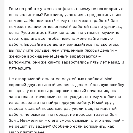
Если на работе у жены конфликт, почему не поговорить с
её начальством? Вежливо, участливо, предложить свою
помощь… Не поможет? Чему не поможет, работе? Зато
поможет вашим отношениям! А работой нас не удивишь,
ее на Руси хватает. Если конфликт не утихнет, мужчине
стоит сделать все, чтобы помочь жене найти новую
работу. Бросайте все дела и занимайтесь только этим,
вы получите больше, чем упущенные (якобы) деньги –
женское восхищение! Деньги заработаются –
вспомните, они же как-то заработались пять лет назад; и
пятнадцать.
Не отворачивайтесь от ее служебных проблем! Мой
хороший друг, опытный человек, делает большую ошибку
сегодня: у его жены раздражительный начальник, она
часто плачет вечерами, но не уходит, потому что боится –
из-за возраста не найдет другую работу. И мой друг,
посоветовав ей несколько раз уволиться, не ищет ей
работу, не рыскает по городу, не ворошит газеты. Зря!
Зря… Неужели он – с его умом, связями, с его энергией –
не решит эту задачу? Особенно если вспомнить, как
мало платят жене…