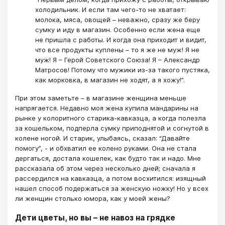
холодильник. И если там чего-то не хватает:
молока, мяса, овощей – неважно, сразу же беру
сумку и иду в магазин. Особенно если жена еще
не пришла с работы. И когда она приходит и видит,
что все продукты куплены – то я же не муж! Я не
муж! Я – Герой Советского Союза! Я – Александр
Матросов! Потому что мужики из-за такого пустяка,
как морковка, в магазин не ходят, а я хожу!”.
При этом заметьте – в магазине женщина меньше
напрягается. Недавно моя жена купила мандарины на
рынке у колоритного старика-кавказца, а когда полезла
за кошельком, подперла сумку приподнятой и согнутой в
колене ногой. И старик, улыбаясь, сказал: “Давайте
помогу”, - и обхватил ее колено руками. Она не стала
дергаться, достала кошелек, как будто так и надо. Мне
рассказала об этом через несколько дней; сначала я
рассердился на кавказца, а потом восхитился: изящный
нашел способ подержаться за женскую ножку! Но у всех
ли женщин столько юмора, как у моей жены?
Дети цветы, но вы – не навоз на грядке