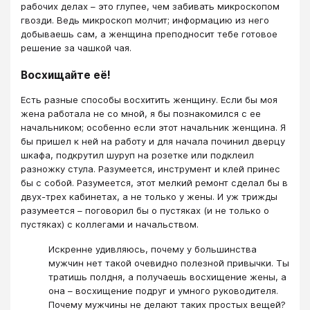
рабочих делах – это глупее, чем забивать микроскопом
гвозди. Ведь микроскоп молчит; информацию из него
добываешь сам, а женщина преподносит тебе готовое
решение за чашкой чая.
Восхищайте её!
Есть разные способы восхитить женщину. Если бы моя
жена работала не со мной, я бы познакомился с ее
начальником; особенно если этот начальник женщина. Я
бы пришел к ней на работу и для начала починил дверцу
шкафа, подкрутил шуруп на розетке или подклеил
разножку стула. Разумеется, инструмент и клей принес
бы с собой. Разумеется, этот мелкий ремонт сделал бы в
двух-трех кабинетах, а не только у жены. И уж трижды
разумеется – поговорил бы о пустяках (и не только о
пустяках) с коллегами и начальством.
Искренне удивляюсь, почему у большинства
мужчин нет такой очевидно полезной привычки. Ты
тратишь полдня, а получаешь восхищение жены, а
она – восхищение подруг и умного руководителя.
Почему мужчины не делают таких простых вещей?