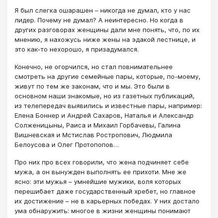
Я был слегка ошарашен – никогда не думал, кто у нас
лидер. Почему не думал? А неинтересно. Но когда в
других разговорах женщины дали мне понять, что, по их
мнению, я нахожусь ниже жены на эдакой лестнице, и
это как-то нехорошо, я призадумался.
Конечно, не огорчился, но стал повнимательнее
смотреть на другие семейные пары, которые, по-моему,
живут по тем же законам, что и мы. Это были в
основном наши знакомые, но из газетных публикаций,
из телепередач выявились и известные пары, например:
Елена Боннер и Андрей Сахаров, Наталья и Александр
Солженицыны, Раиса и Михаил Горбачевы, Галина
Вишневская и Мстислав Ростропович, Людмила
Белоусова и Олег Протопопов…
Про них про всех говорили, что жена подчиняет себе
мужа, а он вынужден выполнять ее прихоти. Мне же
ясно: эти мужья – умнейшие мужики, воля которых
перешибает даже государственный хребет, но главное
их достижение – не в карьерных победах. У них достало
ума обнаружить: многое в жизни женщины понимают