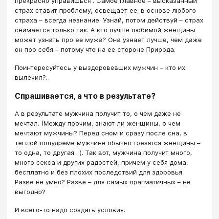
прекрасно управишься”. Самое главное – высказанный
страх ставит проблему, освещает ее; в основе любого
страха – всегда незнание. Узнай, потом действуй – страх
снимается только так. А кто лучше любимой женщины
может узнать про ее мужа? Она узнает лучше, чем даже
он про себя – потому что на ее стороне Природа.
Поинтересуйтесь у выздоровевших мужчин – кто их
вылечил?..
Спрашивается, а что в результате?
А в результате мужчина получит то, о чем даже не
мечтал. (Между прочим, знают ли женщины, о чем
мечтают мужчины? Перед сном и сразу после сна, в
теплой полудреме мужчине обычно грезятся женщины –
то одна, то другая…). Так вот, мужчина получит много,
много секса и других радостей, причем у себя дома,
бесплатно и без плохих последствий для здоровья.
Разве не умно? Разве – для самых прагматичных – не
выгодно?
И всего-то надо создать условия.