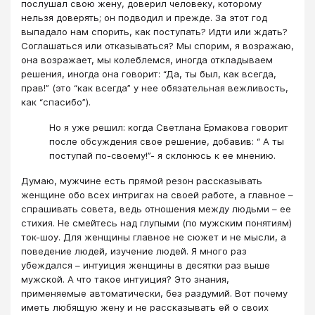
послушал свою жену, доверил человеку, которому
нельзя доверять; он подводил и прежде. За этот год
выпадало нам спорить, как поступать? Идти или ждать?
Соглашаться или отказываться? Мы спорим, я возражаю,
она возражает, мы колеблемся, иногда откладываем
решения, иногда она говорит: “Да, ты был, как всегда,
прав!” (это “как всегда” у нее обязательная вежливость,
как “спасибо”).
Но я уже решил: когда Светлана Ермакова говорит
после обсуждения свое решение, добавив: “ А ты
поступай по-своему!”- я склонюсь к ее мнению.
Думаю, мужчине есть прямой резон рассказывать
женщине обо всех интригах на своей работе, а главное –
спрашивать совета, ведь отношения между людьми – ее
стихия. Не смейтесь над глупыми (по мужским понятиям)
ток-шоу. Для женщины главное не сюжет и не мысли, а
поведение людей, изучение людей. Я много раз
убеждался – интуиция женщины в десятки раз выше
мужской. А что такое интуиция? Это знания,
применяемые автоматически, без раздумий. Вот почему
иметь любящую жену и не рассказывать ей о своих