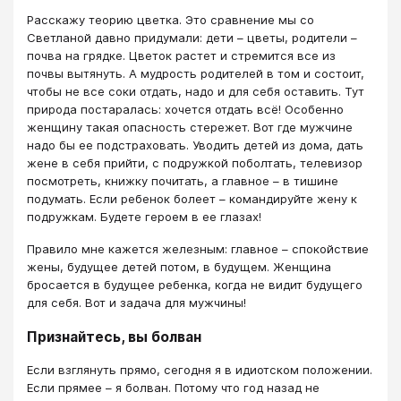
Расскажу теорию цветка. Это сравнение мы со
Светланой давно придумали: дети – цветы, родители –
почва на грядке. Цветок растет и стремится все из
почвы вытянуть. А мудрость родителей в том и состоит,
чтобы не все соки отдать, надо и для себя оставить. Тут
природа постаралась: хочется отдать всё! Особенно
женщину такая опасность стережет. Вот где мужчине
надо бы ее подстраховать. Уводить детей из дома, дать
жене в себя прийти, с подружкой поболтать, телевизор
посмотреть, книжку почитать, а главное – в тишине
подумать. Если ребенок болеет – командируйте жену к
подружкам. Будете героем в ее глазах!
Правило мне кажется железным: главное – спокойствие
жены, будущее детей потом, в будущем. Женщина
бросается в будущее ребенка, когда не видит будущего
для себя. Вот и задача для мужчины!
Признайтесь, вы болван
Если взглянуть прямо, сегодня я в идиотском положении.
Если прямее – я болван. Потому что год назад не