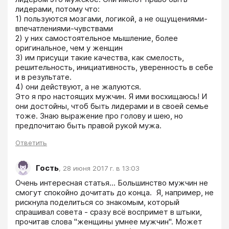
лидерами, потому что:

1) пользуются мозгами, логикой, а не ощущениями-
впечатлениями-чувствами

2) у них самостоятельное мышление, более 
оригинальное, чем у женщин

3) им присущи такие качества, как смелость, 
решительность, инициативность, уверенность в себе 
и в результате.

4) они действуют, а не жалуются.

Это я про настоящих мужчин. Я ими восхищаюсь! И 
они достойны, чтоб быть лидерами и в своей семье 
тоже. Знаю выражение про голову и шею, но 
предпочитаю быть правой рукой мужа.
Ответить
Гость
,
28 июня 2017 г. в 13:03
Очень интересная статья... Большинство мужчин не 
смогут спокойно дочитать до конца.  Я, например, не 
рискнула поделиться со знакомым, который 
спрашивал совета - сразу всё воспримет в штыки, 
прочитав слова "женщины умнее мужчин". Может 