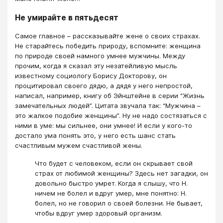
Не умирайте в пятьдесят
Самое главное – рассказывайте жене о своих страхах.
Не старайтесь победить природу, вспомните: женщина
по природе своей намного умнее мужчины. Между
прочим, когда я сказал эту незатейливую мысль
известному социологу Борису Докторову, он
процитировал своего дядю, а дядя у него непростой,
написал, например, книгу об Эйнштейне в серии “Жизнь
замечательных людей”. Цитата звучала так: “Мужчина –
это жалкое подобие женщины”. Ну не надо состязаться с
ними в уме: мы сильнее, они умнее! И если у кого-то
достало ума понять это, у него есть шанс стать
счастливым мужем счастливой жены.
Что будет с человеком, если он скрывает свой
страх от любимой женщины? Здесь нет загадки, он
довольно быстро умрет. Когда я слышу, что Н.
ничем не болел и вдруг умер, мне понятно: Н.
болел, но не говорил о своей болезни. Не бывает,
чтобы вдруг умер здоровый организм.