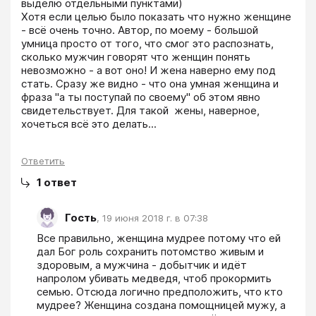
выделю отдельными пунктами)

Хотя если целью было показать что нужно женщине 
- всё очень точно. Автор, по моему - большой 
умница просто от того, что смог это распознать, 
сколько мужчин говорят что женщин понять 
невозможно - а вот оно! И жена наверно ему под 
стать. Сразу же видно - что она умная женщина и 
фраза "а ты поступай по своему" об этом явно 
свидетельствует. Для такой  жены, наверное, 
хочеться всё это делать...
Ответить
1
ответ
Гость
,
19 июня 2018 г. в 07:38
Все правильно, женщина мудрее потому что ей 
дал Бог роль сохранить потомство живым и 
здоровым, а мужчина - добытчик и идёт 
напролом убивать медведя, чтоб прокормить 
семью. Отсюда логично предположить, что кто 
мудрее? Женщина создана помощницей мужу, а 