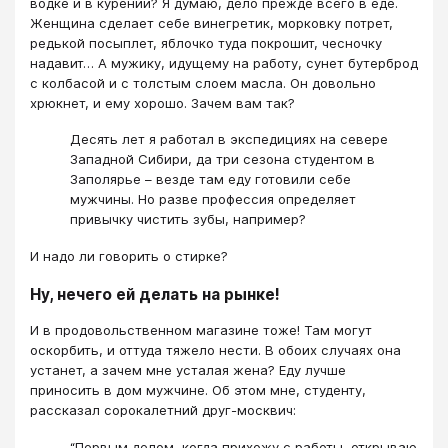
водке и в курении? Я думаю, дело прежде всего в еде.
Женщина сделает себе винегретик, морковку потрет,
редькой посыплет, яблочко туда покрошит, чесночку
надавит… А мужику, идущему на работу, сунет бутерброд
с колбасой и с толстым слоем масла. Он довольно
хрюкнет, и ему хорошо. Зачем вам так?
Десять лет я работал в экспедициях на севере
Западной Сибири, да три сезона студентом в
Заполярье – везде там еду готовили себе
мужчины. Но разве профессия определяет
привычку чистить зубы, например?
И надо ли говорить о стирке?
Ну, нечего ей делать на рынке!
И в продовольственном магазине тоже! Там могут
оскорбить, и оттуда тяжело нести. В обоих случаях она
устанет, а зачем мне усталая жена? Еду лучше
приносить в дом мужчине. Об этом мне, студенту,
рассказал сорокалетний друг-москвич:
“Первым делом, когда прихожу с работы, открываю