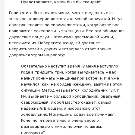
Представляете, какой был бы скандал!”.
Если хотите быть счастливым, можете сделать это
женское недоверие достаточно малой величиной. И тут
советик: следите за своими жестами, когда возле вас
появляются сексапильные женщины. Все эти обнимания,
дружеские поцелуи – атавизмы досемейной жизни,
исключите их. Поберегите жену, ей достанет
неприятностей в других местах; чего стоит только
добраться утром на работу!
Обязательно наступит время (у меня наступило
года в тридцать три), когда вы удивитесь – вас
начнут обнимать женщины при встрече. И я уже
научился, как, не обидев женщину, выйти из этой
ситуации. Метод называется: холодильник “ЗИЛ”.
Ну, вы знаете – большой холодильник, овальный,
старомодный, любой мастер скажет: самый
надежный. В общем, я изображаю этот
холодильник. И женщины сразу всё понимают.
Конечно, я приветливо и очень весело
разговариваю с ними, но руки по швам,
понимаете?