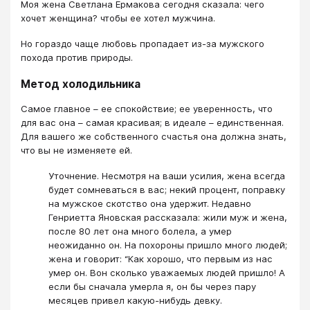
Моя жена Светлана Ермакова сегодня сказала: чего
хочет женщина? чтобы ее хотел мужчина.
Но гораздо чаще любовь пропадает из-за мужского
похода против природы.
Метод холодильника
Самое главное – ее спокойствие; ее уверенность, что
для вас она – самая красивая; в идеале – единственная.
Для вашего же собственного счастья она должна знать,
что вы не изменяете ей.
Уточнение. Несмотря на ваши усилия, жена всегда
будет сомневаться в вас; некий процент, поправку
на мужское скотство она удержит. Недавно
Генриетта Яновская рассказала: жили муж и жена,
после 80 лет она много болела, а умер
неожиданно он. На похороны пришло много людей;
жена и говорит: “Как хорошо, что первым из нас
умер он. Вон сколько уважаемых людей пришло! А
если бы сначала умерла я, он бы через пару
месяцев привел какую-нибудь девку.