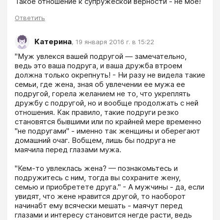
Ответить
Катерина
,
19 января 2016 г. в 15:22
"Муж увлекся вашей подругой — замечательно, 
ведь это ваша подруга, и ваша дружба втроем 
должна только окрепнуть! - Ни разу не видела такие 
семьи, где жена, зная об увлечении ее мужа ее 
подругой, горела желанием не то, что укреплять 
дружбу с подругой, но и вообще продолжать с ней 
отношения. Как правило, такие подруги резко 
становятся бывшими или по крайней мере временно 
"не подругами" - именно так женщины и оберегают 
домашний очаг. Вобщем, лишь бы подруга не 
маячила перед глазами мужа.

"Кем-то увлеклась жена? — познакомьтесь и 
подружитесь с ним, тогда вы сохраните жену, 
семью и приобретете друга." - А мужчины - да, если 
увидят, что жене нравится другой, то наоборот 
начинабт ему всячески мешать - маячут перед 
глазами и интересу становится негде расти, ведь 