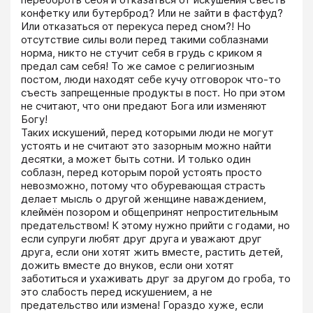
конфетку или бутерброд? Или не зайти в фастфуд? 
Или отказаться от перекуса перед сном?! Но 
отсутствие силы воли перед такими соблазнами 
норма, никто не стучит себя в грудь с криком я 
предал сам себя! То же самое с религиозным 
постом, люди находят себе кучу отговорок что-то 
съесть запрещенные продукты в пост. Но при этом 
не считают, что они предают Бога или изменяют 
Богу!

Таких искушений, перед которыми люди не могут 
устоять и не считают это зазорным можно найти 
десятки, а может быть сотни. И только один 
соблазн, перед которым порой устоять просто 
невозможно, потому что обуревающая страсть 
делает мысль о другой женщине наваждением, 
клеймён позором и общепринят непростительным 
предательством! К этому нужно прийти с годами, но 
если супруги любят друг друга и уважают друг 
друга, если они хотят жить вместе, растить детей, 
дожить вместе до внуков, если они хотят 
заботиться и ухаживать друг за другом до гроба, то 
это слабость перед искушением, а не 
предательство или измена! Гораздо хуже, если 