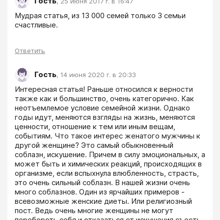
Гость
,
25 июня 2017 г. в 16:47
Мудрая статья, из 13 000 семей только 3 семьи 
счастливые. 
Ответить
Гость
,
14 июня 2020 г. в 20:33
Интересная статья! Раньше относился к верности 
также как и большинство, очень категорично. Как 
неотъемлемое условие семейной жизни. Однако 
годы идут, меняются взгляды на жизнь, меняются 
ценности, отношение к тем или иным вещам, 
событиям. Что такое интерес женатого мужчины к 
другой женщине? Это самый обыкновенный 
соблазн, искушение. Причем в силу эмоциональных, а 
может быть и химических реакций, происходящих в 
организме, если вспыхнула влюбленность, страсть, 
это очень сильный соблазн. В нашей жизни очень 
много соблазнов. Один из ярчайших примеров - 
всевозможные женские диеты. Или религиозный 
пост. Ведь очень многие женщины не могут 
перебороть себя и отказаться от искушения съесть 