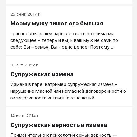
все они живут по одинаковым жизненным законам.
Однажды нам сказала женщина лет сорока: - Ну,
25 сент. 2017 г.
кто у вас лидер в семье, мне понятно! Я был слегка
Моему мужу пишет его бывшая
ошарашен – никогда не думал, кто у нас лидер.
Почему не думал? А неинтересно. Но когда в других
Главное для вашей пары держать во внимании
разговорах женщины дали мне понять, что, по их
следующее - теперь и вы, и ваш муж не сами по
мнению, я нахожусь ниже жены на эдакой лестнице,
себе: Вы – семья, Вы - одно целое. Поэтому
и это как-то нехорошо, я призадумался.
отвечать своей экс-супруге, ему теперь лучше
всего не от себя одного, а от вас двоих.
01 окт. 2022 г.
Супружеская измена
Измена в паре, например супружеская измена -
нарушение гласной или негласной договоренности о
эксклюзивности интимных отношений.
14 июл. 2014 г.
Супружеская верность и измена
Применительно к психологии семьи верность —