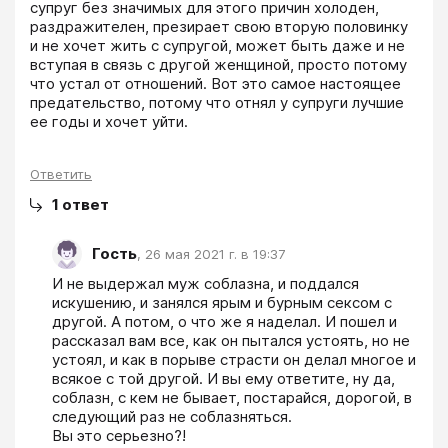
супруг без значимых для этого причин холоден, 
раздражителен, презирает свою вторую половинку 
и не хочет жить с супругой, может быть даже и не 
вступая в связь с другой женщиной, просто потому 
что устал от отношений. Вот это самое настоящее 
предательство, потому что отнял у супруги лучшие 
ее годы и хочет уйти.
Ответить
1
ответ
Гость
,
26 мая 2021 г. в 19:37
И не выдержал муж соблазна, и поддался 
искушению, и занялся ярым и бурным сексом с 
другой. А потом, о что же я наделал. И пошел и 
рассказал вам все, как он пытался устоять, но не 
устоял, и как в порыве страсти он делал многое и 
всякое с той другой. И вы ему ответите, ну да, 
соблазн, с кем не бывает, постарайся, дорогой, в 
следующий раз не соблазняться.

Вы это серьезно?!