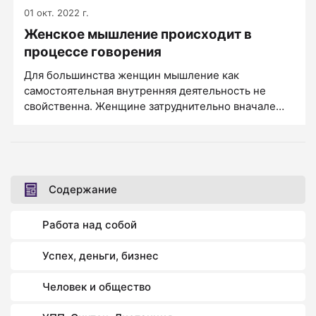
01 окт. 2022 г.
Женское мышление происходит в
процессе говорения
Для большинства женщин мышление как
самостоятельная внутренняя деятельность не
свойственна. Женщине затруднительно вначале
думать, а после этого говорить: чтобы думать,
женщина начинает говорить. Женское мышление
без речи невозможно, точнее - в сопровождении
речи оно происходит более легко и привычно.
Мужской способ мышления: сначала
Содержание
сформулировал свою мысль внутри себя, потом
сказал - для женщин возможен, но затруднителен.
Работа над собой
Успех, деньги, бизнес
Человек и общество