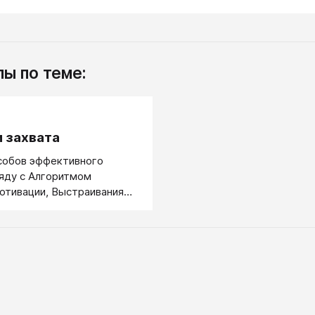
ы по теме:
.
 захвата
собов эффективного
ряду с Алгоритмом
отивации, Выстраивания
 основе алгоритма захвата
чные прицельные
 (как позитивное, так и
 на ключевые фигуры.