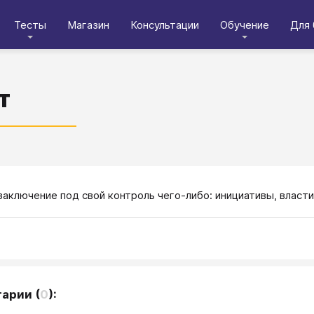
Тесты
Магазин
Консультации
Обучение
Для 
т
заключение под свой контроль чего-либо: инициативы, власти,
тарии
(
0
):