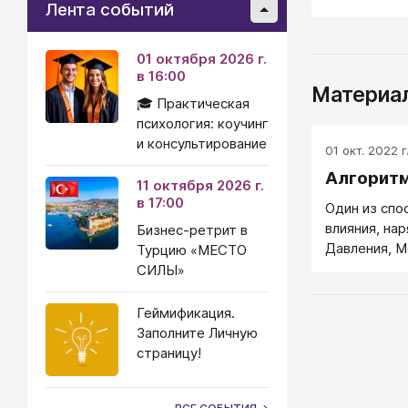
Лента событий
01 октября 2026 г.
в 16:00
Материал
🎓 Практическая
психология: коучинг
и консультирование
01 окт. 2022 г
Алгоритм
11 октября 2026 г.
в 17:00
Один из спо
влияния, на
Бизнес-ретрит в
Давления, М
Турцию «МЕСТО
ситуации. В
СИЛЫ»
лежат точе
воздействия
Геймификация.
негативное)
Заполните Личную
страницу!