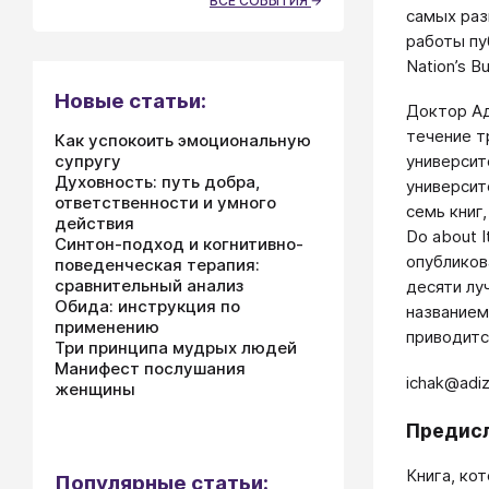
ВСЕ СОБЫТИЯ
самых раз
работы пуб
Nation’s B
Новые статьи:
Доктор Ад
течение т
Как успокоить эмоциональную
супругу
университ
Духовность: путь добра,
университ
ответственности и умного
семь книг,
действия
Do about 
Синтон-подход и когнитивно-
опубликов
поведенческая терапия:
сравнительный анализ
десяти лу
Обида: инструкция по
названием
применению
приводится
Три принципа мудрых людей
Манифест послушания
ichak@adi
женщины
Предисл
Книга, ко
Популярные статьи: