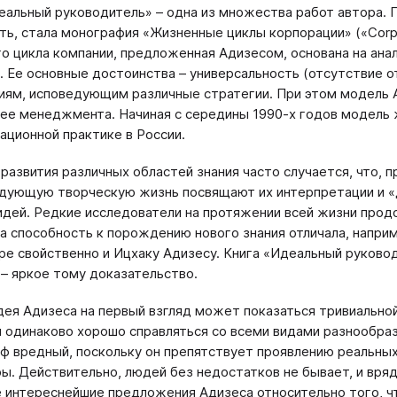
еальный руководитель» – одна из множества работ автора.
ть, стала монография «Жизненные циклы корпорации» («Corpor
о цикла компании, предложенная Адизесом, основана на ана
. Ее основные достоинства – универсальность (отсутствие 
иям, исповедующим различные стратегии. При этом модель А
 ее менеджмента. Начиная с середины 1990-х годов модель 
тационной практике в России.
 развития различных областей знания часто случается, что,
дующую творческую жизнь посвящают их интерпретации и «д
дей. Редкие исследователи на протяжении всей жизни прод
а способность к порождению нового знания отличала, наприм
ре свойственно и Ицхаку Адизесу. Книга «Идеальный руково
 – яркое тому доказательство.
дея Адизеса на первый взгляд может показаться тривиально
 одинаково хорошо справляться со всеми видами разнообраз
ф вредный, поскольку он препятствует проявлению реальны
. Действительно, людей без недостатков не бывает, и вряд
е интереснейшие предложения Адизеса относительно того, чт