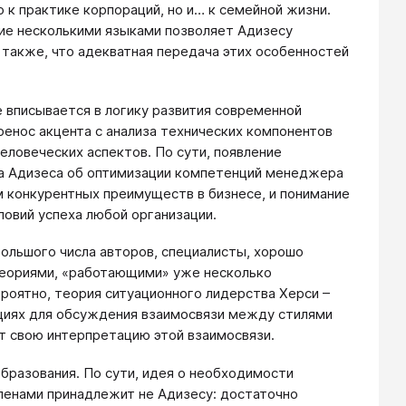
к практике корпораций, но и… к семейной жизни.
ние несколькими языками позволяет Адизесу
 также, что адекватная передача этих особенностей
не вписывается в логику развития современной
ренос акцента с анализа технических компонентов
еловеческих аспектов. По сути, появление
ка Адизеса об оптимизации компетенций менеджера
м конкурентных преимуществ в бизнесе, и понимание
ловий успеха любой организации.
большого числа авторов, специалисты, хорошо
теориями, «работающими» уже несколько
роятно, теория ситуационного лидерства Херси –
кциях для обсуждения взаимосвязи между стилями
ет свою интерпретацию этой взаимосвязи.
бразования. По сути, идея о необходимости
ленами принадлежит не Адизесу: достаточно