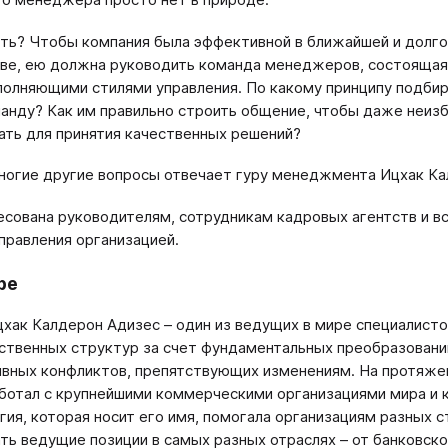
ть? Чтобы компания была эффективной в ближайшей и долг
ве, ею должна руководить команда менеджеров, состоящая
олняющими стилями управления. По какому принципу подбир
анду? Как им правильно строить общение, чтобы даже неи
ать для принятия качественных решений?
многие другие вопросы отвечает гуру менеджмента Ицхак Ка
есована руководителям, сотрудникам кадровых агентств и в
правления организацией.
ре
хак Калдерон Адизес – один из ведущих в мире специалист
ственных структур за счет фундаментальных преобразовани
вных конфликтов, препятствующих изменениям. На протяжен
ботал с крупнейшими коммерческими организациями мира и к
ия, которая носит его имя, помогала организациям разных с
ть ведущие позиции в самых разных отраслях – от банковско