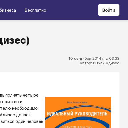
бизнеса
Бесплатно
Войти
дизес)
10 сентября 2014 г. в 03:33
Автор: Ицхак Адизес
 выполнять четыре
тельство и
дителю необходимо
 Адизес делает
виться один человек.