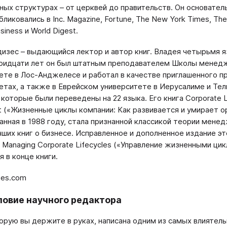
ных структурах – от церквей до правительств. Он основател
ликовались в Inc. Magazine, Fortune, The New York Times, The L
usiness и World Digest.
изес – выдающийся лектор и автор книг. Владея четырьмя яз
ридцати лет он был штатным преподавателем Школы менед
ете в Лос-Анджелесе и работал в качестве приглашенного 
етах, а также в Еврейском университете в Иерусалиме и Те
 которые были переведены на 22 языка. Его книга Corporate Li
It («Жизненные циклы компании: Как развивается и умирает ор
анная в 1988 году, стала признанной классикой теории менедж
чших книг о бизнесе. Исправленное и дополненное издание э
 Managing Corporate Lifecycles («Управление жизненными цик
 в конце книги.
zes.com
овие научного редактора
торую вы держите в руках, написана одним из самых влияте