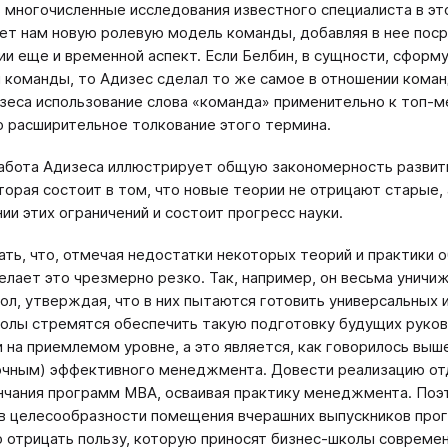
 многочисленные исследования известного специалиста в э
ет нам новую ролевую модель команды, добавляя в нее пос
ии еще и временной аспект. Если Белбин, в сущности, сформ
 команды, то Адизес сделал то же самое в отношении коман
зеса использование слова «команда» применительно к топ-
 расширительное толкование этого термина.
абота Адизеса иллюстрирует общую закономерность развит
оторая состоит в том, что новые теории не отрицают старые,
ии этих ограничений и состоит прогресс науки.
ать, что, отмечая недостатки некоторых теорий и практики 
елает это чрезмерно резко. Так, например, он весьма унич
ол, утверждая, что в них пытаются готовить универсальных 
олы стремятся обеспечить такую подготовку будущих руково
 на приемлемом уровне, а это является, как говорилось вы
чным) эффективного менеджмента. Довести реализацию от
нчания программ МВА, осваивая практику менеджмента. Поэт
в целесообразности помещения вчерашних выпускников про
 отрицать пользу, которую приносят бизнес-школы современ