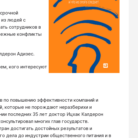
осрочной
 из людей с
ать сотрудников в
збежные конфликты
лдерон Адизес.
сем, кого интересуют
ов по повышению эффективности компаний и
й, которые не порождают неразберихи и
ии последних 35 лет доктор Ицхак Калдерон
онсультировал многих глав государств.
тран достигать достойных результатов и
го дела до индустрии общественного питания и в