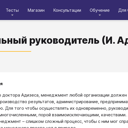
Тесты
Магазин
Консультации
Обучение
Для 
ьный руководитель (И. А
я
 доктора Адизеса, менеджмент любой организации должен
производство результатов, администрирование, предпринима
ю. Для того чтобы осуществлять их одновременно, руково
многочисленными, порой взаимоисключающими, качествами.
неджмент – слишком сложный процесс, чтобы с ним мог спра
о менеджера просто нет в природе.