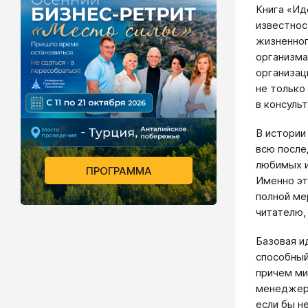
Книга «Ид
известнос
жизненног
организма
организац
не только
в консуль
В истории
всю после
любимых и
ПРОГРАММА
Именно эт
полной ме
читателю,
Базовая и
способный
причем ми
менеджеры
если бы н