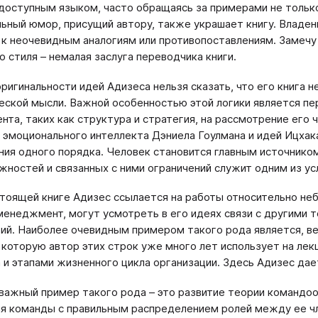
доступным языком, часто обращаясь за примерами не только 
ьный юмор, присущий автору, также украшает книгу. Владе
 к неочевидным аналогиям или противопоставлениям. Замечу
о стиля – немалая заслуга переводчика книги.
оригинальности идей Адизеса нельзя сказать, что его книга 
еской мысли. Важной особенностью этой логики является пе
та, таких как структура и стратегия, на рассмотрение его ч
 эмоционального интеллекта Дэниела Гоулмана и идей Ицха
ения одного порядка. Человек становится главным источнико
жностей и связанных с ними ограничений служит одним из ус
стоящей книге Адизес ссылается на работы относительно не
енеджмент, могут усмотреть в его идеях связи с другими 
ий. Наиболее очевидным примером такого рода является, ве
 которую автор этих строк уже много лет использует на ле
 и этапами жизненного цикла организации. Здесь Адизес да
важный пример такого рода – это развитие теории командоо
я команды с правильным распределением ролей между ее ч