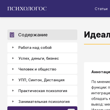
Статьи
Идеал
Содержание
Работа над собой
Успех, деньги, бизнес
Человек и общество
Аннотаци
УПП, Синтон, Дистанция
По мнению
функции: 
Практическая психология
интеграци
обладать 
Занимательная психология
вывод: ме
Идеальног