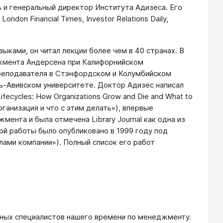
ь и генеральный директор Института Адизеса. Его
ondon Financial Times, Investor Relations Daily,
ыками, он читал лекции более чем в 40 странах. В
жмента Андерсена при Калифорнийском
преподавателя в Стэнфордском и Колумбийском
ль-Авивском университете. Доктор Адизес написал
fecycles: How Organizations Grow and Die and What to
ганизация и что с этим делать»), впервые
мента и была отмечена Library Journal как одна из
той работы было опубликовано в 1999 году под
лами компании»). Полный список его работ
льных специалистов нашего времени по менеджменту.