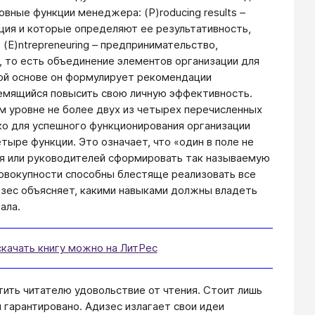
ные функции менеджера: (P)roducing results –
ция и которые определяют ее результативность,
(E)ntrepreneuring – предпринимательство,
ю, то есть объединение элементов организации для
той основе он формулирует рекомендации
ремящийся повысить свою личную эффективность.
м уровне не более двух из четырех перечисленных
ко для успешного функционирования организации
тыре функции. Это означает, что «один в поле не
еля или руководителей сформировать так называемую
совокупности способны блестяще реализовать все
изес объясняет, какими навыками должны владеть
ала.
скачать книгу можно на ЛитРес
ить читателю удовольствие от чтения. Стоит лишь
 гарантировано. Адизес излагает свои идеи