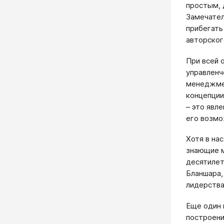
простым, 
Замечател
прибегать
авторског
При всей 
управленч
менеджмен
концепции
– это явл
его возмо
Хотя в на
знающие м
десятилет
Бланшара,
лидерства
Еще один 
построени