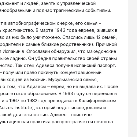
неджмент и людей, занятых управленческой
азнообразными и подчас трагическими событиями.
ет в автобиографическом очерке, его семья –
ь христианство. В марте 1943 года евреев, живших в
о из них было уничтожено. Спаслись лишь 12 семей,
 родители и самые близкие родственники). Причиной
ул Испании в Югославии обнаружил, что македонские
зыке ладино. Он убедил правительство своей страны
тво. Так отец Адизеса получил испанский паспорт.
– получили право покинуть концентрационный
 выходцев из Боснии. Мусульманская семья,
 о том, что Адизесы – евреи, но не выдала их. После
ерситетское образование. В 1963 году он переехал в
и с 1967 по 1982 год преподавал в Калифорнийском
izes Institute), который ведет исследования и
ьской деятельностью. Адизес – поистине
ультационная практика распространяется почти на