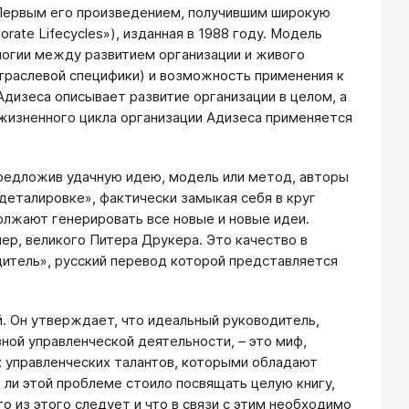
 Первым его произведением, получившим широкую
ate Lifecycles»), изданная в 1988 году. Модель
логии между развитием организации и живого
отраслевой специфики) и возможность применения к
дизеса описывает развитие организации в целом, а
жизненного цикла организации Адизеса применяется
 предложив удачную идею, модель или метод, авторы
еталировке», фактически замыкая себя в круг
олжают генерировать все новые и новые идеи.
ер, великого Питера Друкера. Это качество в
дитель», русский перевод которой представляется
й. Он утверждает, что идеальный руководитель,
ной управленческой деятельности, – это миф,
х управленческих талантов, которыми обладают
 ли этой проблеме стоило посвящать целую книгу,
о из этого следует и что в связи с этим необходимо