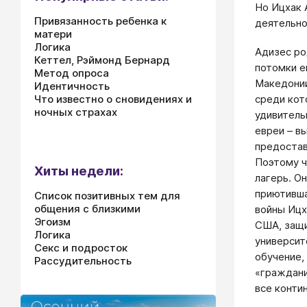
Но Ицхак 
Привязанность ребенка к
деятельно
матери
Логика
Адизес ро
Кеттел, Рэймонд Бернард
потомки е
Метод опроса
Македонии
Идентичность
среди кот
Что известно о сновидениях и
ночных страхах
удивитель
евреи – в
предостав
Поэтому ч
Хиты недели:
лагерь. О
приютивша
Список позитивных тем для
общения с близкими
войны Ицх
Эгоизм
США, защи
Логика
университ
Секс и подросток
обучение,
Рассудительность
«граждани
все конти