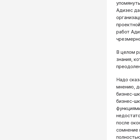
упомянуть
Адизес да
организац
проектной
работ Ади
чрезмерно
В целом р
знания, к
преодолен
Надо сказ
мнению, д
бизнес-шк
бизнес-шк
функциями
недостато
после око
сомнение 
полностью