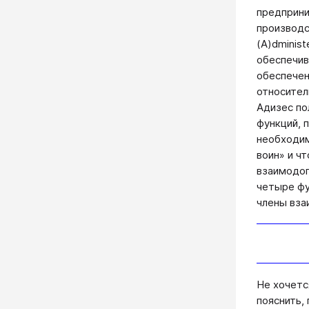
предприни
производс
(A)dminis
обеспечив
обеспечен
относител
Адизес по
функций, 
необходим
воин» и ч
взаимодоп
четыре фу
члены вза
Не хочетс
пояснить,