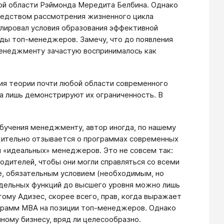
той области Рэймонда Мередита Белбина. Однако
редством рассмотрения жизненного цикла
улировал условия образования эффективной
ды топ-менеджеров. Замечу, что до появления
менеджменту зачастую воспринималось как
ия теории почти любой области современного
 а лишь демонстрируют их ограниченность. В
обучения менеджменту, автор иногда, по нашему
ижительно отзывается о программах современных
и «идеальных» менеджеров. Это не совсем так:
дителей, чтобы они могли справляться со всеми
ше, обязательным условием (необходимым, но
дельных функций до высшего уровня можно лишь
ому Адизес, скорее всего, прав, когда выражает
грамм МВА на позиции топ-менеджеров. Однако
ному бизнесу, вряд ли целесообразно.