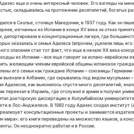
Адизес еще и очень интересный человек. Его взгляды на ме
стью, складывались на протяжении десятилетий, богатых р
дился в Скопье, столице Македонии, в 1937 году. Как он пиш
вреев, изгнанных из Испании в конце XV века за отказ принят
, депортировали в концентрационные лагеря, где большинств
орых оказалась и семья Адизеса (впрочем, уцелели лишь его
ного спасения стал тот факт, что еще в начале ХХ века конс
ыходцы из Испании – все еще говорят на испано-еврейском я
ить желающим членам еврейской общины испанское гражданс
лены его семьи как граждане Испании – союзницы Германии 
ни выехали в Албанию, где скрывались под видом мусульман –
я Адизесов, как выяснилось спустя много десятилетий, знала
ак переехал в Израиль, где отслужил в армии и получил унив
тил докторскую диссертацию в Колумбийском университете 
ете в Лос-Анджелесе. В 1982 году Адизес создал институт (Ad
 реализует консультационные проекты и занимается издател
н мира»: его книги переведены на множество языков, а конс
ненты. Он неоднократно работал и в России.