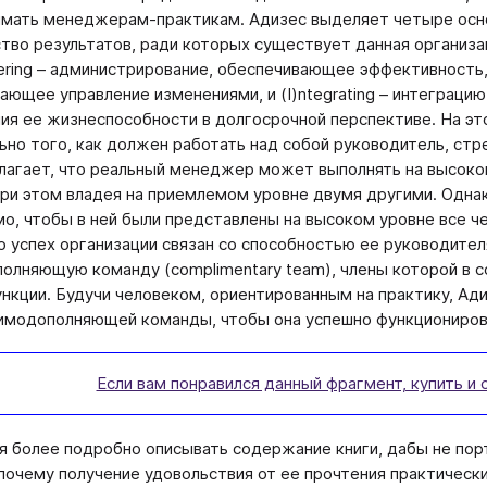
мать менеджерам-практикам. Адизес выделяет четыре основ
тво результатов, ради которых существует данная организа
tering – администрирование, обеспечивающее эффективность, 
ающее управление изменениями, и (I)ntegrating – интеграци
ия ее жизнеспособности в долгосрочной перспективе. На э
ьно того, как должен работать над собой руководитель, ст
лагает, что реальный менеджер может выполнять на высоко
при этом владея на приемлемом уровне двумя другими. Одна
о, чтобы в ней были представлены на высоком уровне все че
то успех организации связан со способностью ее руководит
олняющую команду (complimentary team), члены которой в 
нкции. Будучи человеком, ориентированным на практику, Ад
имодополняющей команды, чтобы она успешно функциониров
Если вам понравился данный фрагмент, купить и 
я более подробно описывать содержание книги, дабы не порт
 почему получение удовольствия от ее прочтения практически