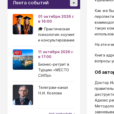
Лента событий
Как же бы
перспекти
01 октября 2026 г.
в 16:00
взаимодоп
такую ком
🎓 Практическая
использов
психология: коучинг
и консультирование
На эти и 
11 октября 2026 г.
Книга адр
в 17:00
вопросы у
Бизнес-ретрит в
Турцию «МЕСТО
Об авто
СИЛЫ»
Доктор Иц
Телеграм-канал
правитель
Н.И. Козлова
деструкти
Адизес ра
Методолог
завоевыва