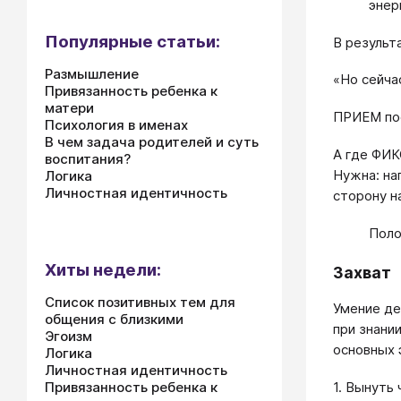
энер
Популярные статьи:
В результ
Размышление
«Но сейча
Привязанность ребенка к
матери
ПРИЕМ по
Психология в именах
В чем задача родителей и суть
А где ФИК
воспитания?
Нужна: на
Логика
Личностная идентичность
сторону н
Поло
Хиты недели:
Захват
Список позитивных тем для
Умение де
общения с близкими
при знани
Эгоизм
основных 
Логика
Личностная идентичность
Привязанность ребенка к
1. Вынуть