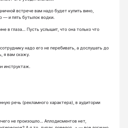
дничной встрече вам надо будет купить вино,
р — и пять бутылок водки.
не в глаза… Пусть услышит, что она только что
сотруднику надо его не перебивать, а дослушать до
, я вам скажу.
ан инструктаж.
нную речь (рекламного характера), в аудитории
ничего не произошло… Аплодисментов нет,
нтересное? А я то, дурак, повелся…» — все логично,