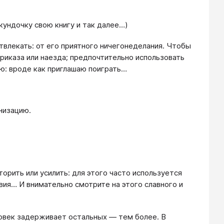
кундочку свою книгу и так далее…)
отвлекать: от его приятного ничегонеделания. Чтобы
приказа или наезда; предпочтительно использовать
ю: вроде как приглашаю поиграть…
низацию.
торить или усилить: для этого часто используется
ия… И внимательно смотрите на этого славного и
еловек задерживает остальных — тем более. В