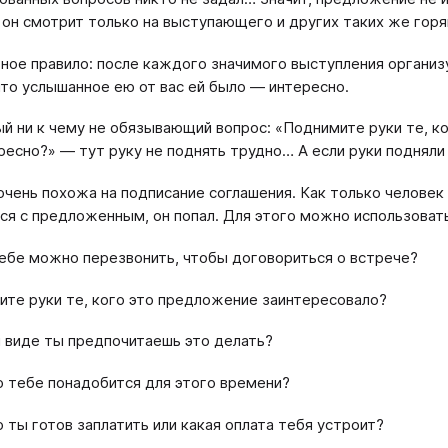
 он смотрит только на выступающего и других таких же горящи
ное правило: после каждого значимого выступления организ
 что услышанное ею от вас ей было — интересно.
й ни к чему не обязывающий вопрос: «Поднимите руки те, к
ресно?» — тут руку не поднять трудно… А если руки подняли
очень похожа на подписание соглашения. Как только человек
ся с предложенным, он попал. Для этого можно использова
ебе можно перезвонить, чтобы договориться о встрече?
те руки те, кого это предложение заинтересовало?
 виде ты предпочитаешь это делать?
 тебе понадобится для этого времени?
 ты готов заплатить или какая оплата тебя устроит?