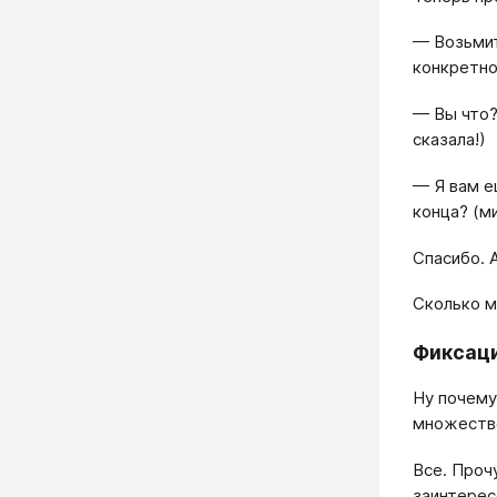
— Возьмит
конкретно
— Вы что?
сказала!)
— Я вам е
конца? (м
Спасибо. 
Сколько м
Фиксац
Ну почему
множество
Все. Проч
заинтерес