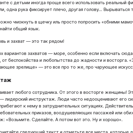
анте с детьми иногда проще всего использовать реальный фи
ли, одна рука фиксирует плечо, другая голову… Вырываться т
ожно чмокнуть в щечку иль просто попросить «обними мамоч
 найти общий язык.
вь и захват — это так рядом!
 вариантов захватов — море, особенно если включать сюд
, от беспокойства и любопытства до жадности и восторга. «
ающее зрелище» — это все про то же, про чарующее искусс
ктаж
аивает любого сотрудника. От этого в восторге женщины! 
— лидерский инструктаж. Люди часто недооценивают его си
прибегают к нему в затруднительных ситуациях. Действитель
ебовательных приказов, воодушевляющих пассажей или обиж
ж: «Возьмите. Сделайте. А потом вот это. Ну и хорошо».
очитайте следующий текст и отметьте все места, которые 