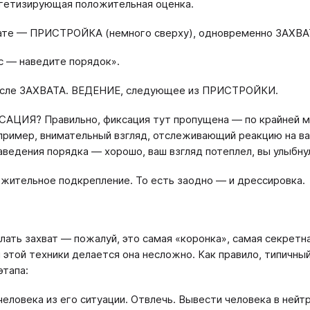
гетизирующая положительная оценка.
ате — ПРИСТРОЙКА (немного сверху), одновременно ЗАХВА
с — наведите порядок».
сле ЗАХВАТА. ВЕДЕНИЕ, следующее из ПРИСТРОЙКИ.
САЦИЯ? Правильно, фиксация тут пропущена — по крайней мер
пример, внимательный взгляд, отслеживающий реакцию на в
аведения порядка — хорошо, ваш взгляд потеплел, вы улыбнул
жительное подкрепление. То есть заодно — и дрессировка.
лать захват — пожалуй, это самая «коронка», самая секретн
и этой техники делается она несложно. Как правило, типичн
этапа:
 человека из его ситуации. Отвлечь. Вывести человека в ней