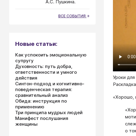
А.С. Пушкина.
ВСЕ СОБЫТИЯ
Новые статьи:
Как успокоить эмоциональную
супругу
Духовность: путь добра,
ответственности и умного
Уроки для
действия
Синтон-подход и когнитивно-
Раскладка
поведенческая терапия:
сравнительный анализ
«Хорошо, 
Обида: инструкция по
применению
«Хор
Три принципа мудрых людей
моти
Манифест послушания
слеж
женщины
о то