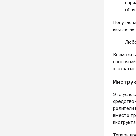
вари
обня
Попутно м
ним легче
Любо
Возможных
состояний
«захватыв
Инстру
Это успок
средство 
родители 
вместо тр
инструкта
Теперь пр