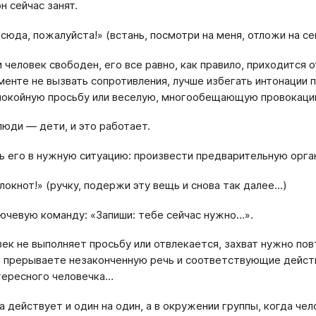
н сейчас занят.
сюда, пожалуйста!» (встань, посмотри на меня, отложи на се
 человек свободен, его все равно, как правило, приходится 
менте не вызвать сопротивления, лучше избегать интонации 
покойную просьбу или веселую, многообещающую провокаци
люди — дети, и это работает.
ть его в нужную ситуацию: произвести предварительную орга
локнот!» (ручку, подержи эту вещь и снова так далее…)
лючевую команду: «Запиши: тебе сейчас нужно…».
век не выполняет просьбу или отвлекается, захват нужно пов
 прерываете незаконченную речь и соответствующие действ
тересного человечка…
а действует и один на один, а в окружении группы, когда ч