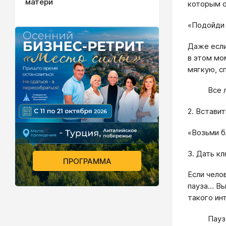
матери
которым о
«Подойди 
Даже если
в этом мо
мягкую, с
Все 
2. Встави
«Возьми б
3. Дать к
ПРОГРАММА
Если чело
пауза… Вы
такого ин
Пауз