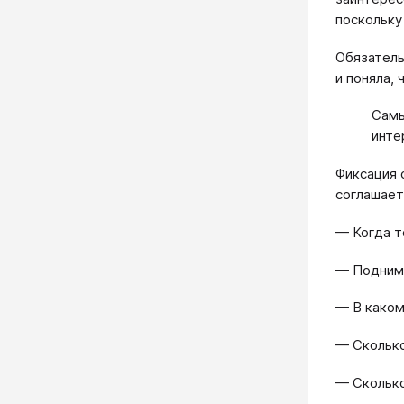
поскольку
Обязатель
и поняла,
Самы
инте
Фиксация 
соглашает
— Когда т
— Подними
— В каком
— Сколько
— Сколько