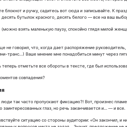
е блокнот и ручку, садитесь вот сюда и записывайте. К праз
 десять бутылок красного, десять белого — все на ваш выбо
 (можно взять маленькую паузу, спокойно глядя милой женщи
ще не говорил, что, когда дает распоряжение руководитель, 
ини-транс…) Ваше мнение мне понадобиться минут через пять
А теперь отметьте все обороты в тексте, где был использов
оментов совпадения?
ия
 люди так часто пропускают фиксацию?! Вот, произнес пламе
 заинтересованных глаз, но речь заканчивается и… — и все.
увствуйте ситуацию со стороны аудитории: «Он закончил, и 
ованных вопросов никто не задал… Значит, предложение не и