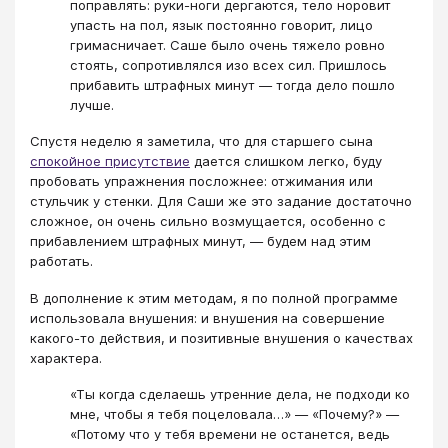
поправлять: руки-ноги дергаются, тело норовит
упасть на пол, язык постоянно говорит, лицо
гримасничает. Саше было очень тяжело ровно
стоять, сопротивлялся изо всех сил. Пришлось
прибавить штрафных минут ― тогда дело пошло
лучше.
Спустя неделю я заметила, что для старшего сына
спокойное присутствие
дается слишком легко, буду
пробовать упражнения посложнее: отжимания или
стульчик у стенки. Для Саши же это задание достаточно
сложное, он очень сильно возмущается, особенно с
прибавлением штрафных минут, ― будем над этим
работать.
В дополнение к этим методам, я по полной программе
использовала внушения: и внушения на совершение
какого-то действия, и позитивные внушения о качествах
характера.
«Ты когда сделаешь утренние дела, не подходи ко
мне, чтобы я тебя поцеловала…» ― «Почему?» ―
«Потому что у тебя времени не останется, ведь