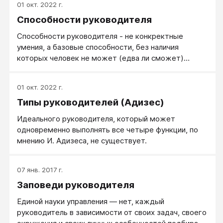
01 окт. 2022 г.
сотрудника. Он ― хороший руководитель?»
Способности руководителя
Способности руководителя - не конкректные
умения, а базовые способности, без наличия
которых человек не может (едва ли сможет)
научиться быть руководителем. В обучение
которого, как руководителя, нет смысла
01 окт. 2022 г.
вкладываться.
Типы руководителей (Адизес)
Идеального руководителя, который может
одновременно выполнять все четыре функции, по
мнению И. Адизеса, не существует.
07 янв. 2017 г.
Заповеди руководителя
Единой науки управления — нет, каждый
руководитель в зависимости от своих задач, своего