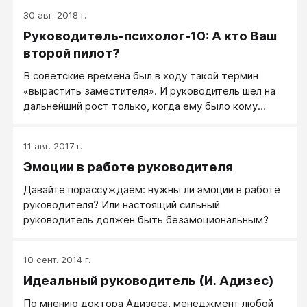
истории о том, как и почему надо вести дела, если
30 авг. 2018 г.
хочешь добиться успеха. За каждой из этих глав
Руководитель-психолог-10: А кто Ваш
стоят осмысленные действия, чья-то боль,
мучения, радости, удачный и неудачный опыт,
второй пилот?
увольнения и лидерство, а главное — нужный
В советские времена был в ходу такой термин
результат.
«вырастить заместителя». И руководитель шел на
дальнейший рост только, когда ему было кому
передать дела.
11 авг. 2017 г.
Эмоции в работе руководителя
Давайте порассуждаем: нужны ли эмоции в работе
руководителя? Или настоящий сильный
руководитель должен быть безэмоциональным?
10 сент. 2014 г.
Идеальный руководитель (И. Адизес)
По мнению доктора Адизеса, менеджмент любой