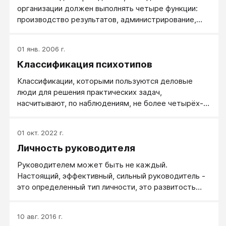
организации должен выполнять четыре функции:
производство результатов, администрирование,
предпринимательство и интеграцию. Для того
чтобы осуществлять их одновременно,
01 янв. 2006 г.
руководителю необходимо обладать
Классификация психотипов
многочисленными, порой взаимоисключающими,
качествами. Адизес делает вывод: менеджмент –
Классификации, которыми пользуются деловые
слишком сложный процесс, чтобы с ним мог
люди для решения практических задач,
справиться один человек. Идеального менеджера
насчитывают, по наблюдениям, не более четырёх-
просто нет в природе.
пяти типажей. Спроси даже любителей знаков
Зодиака, какие конкретные знаки (типы людей)
01 окт. 2022 г.
есть в данном коллективе – четыре-пять типажей
Личность руководителя
назовут бойко, а затем начинают запинаться.
Забывают... Классификации в более чем 4-5
Руководителем может быть не каждый.
персонажей обычно используются лишь их
Настоящий, эффективный, сильный руководитель -
фанатами и больше не для практики, а для теорий и
это определенный тип личности, это развитость
рассуждений.
специальных умений, навыков и привычек.
10 авг. 2016 г.