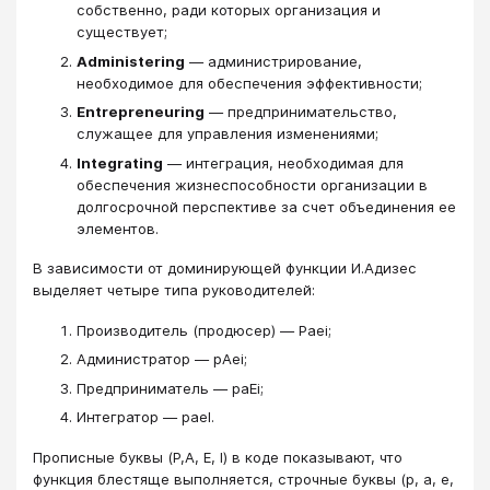
собственно, ради которых организация и
существует;
Administering
— администрирование,
необходимое для обеспечения эффективности;
Entrepreneuring
— предпринимательство,
служащее для управления изменениями;
Integrating
— интеграция, необходимая для
обеспечения жизнеспособности организации в
долгосрочной перспективе за счет объединения ее
элементов.
В зависимости от доминирующей функции И.Адизес
выделяет четыре типа руководителей:
Производитель (продюсер) — Paei;
Администратор — pAei;
Предприниматель — paEi;
Интегратор — paeI.
Прописные буквы (P,A, E, I) в коде показывают, что
функция блестяще выполняется, строчные буквы (p, a, e,