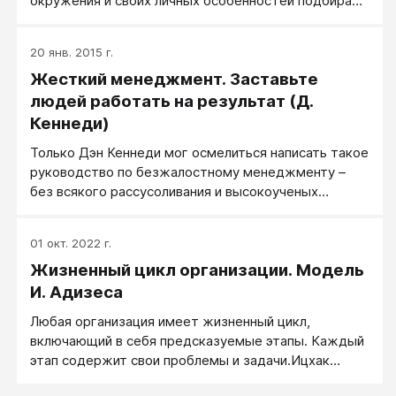
окружения и своих личных особенностей подбирает
под себя свою корпоративную культуру, свою
политику и свой стиль руководства.
20 янв. 2015 г.
Жесткий менеджмент. Заставьте
людей работать на результат (Д.
Кеннеди)
Только Дэн Кеннеди мог осмелиться написать такое
руководство по безжалостному менеджменту –
без всякого рассусоливания и высокоученых
теорий, только железные рецепты, проверенные на
деле. Теперь, когда у вас есть эта книга, уму
01 окт. 2022 г.
непостижимо, как вы могли до сих пор без нее
Жизненный цикл организации. Модель
обходиться. Она облекает вас правом вернуть себе
власть над своим бизнесом, задавать правила,
И. Адизеса
ставить во главу угла прибыль и добиваться
Любая организация имеет жизненный цикл,
настоящих результатов от тех, кто на вас работает.
включающий в себя предсказуемые этапы. Каждый
этап содержит свои проблемы и задачи.Ицхак
Адизес, всемирно известный бизнес-консультант,