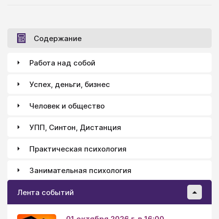
выделяет 9 этапов. Грамотно выстроенные
стратегия и тактика развития организации помогут
не только достичь этапа расцвета, но и оставаться
в нем достаточно долго.
Содержание
Работа над собой
Успех, деньги, бизнес
Человек и общество
УПП, Синтон, Дистанция
Практическая психология
Занимательная психология
Лента событий
01 октября 2026 г. в 16:00