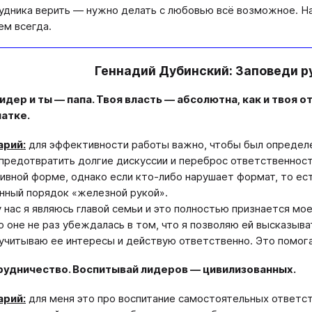
удника верить — нужно делать с любовью всё возможное. На
ем всегда.
Геннадий Дубинский: Заповеди р
идер и ты — папа. Твоя власть — абсолютна, как и твоя 
атке.
рий:
для эффективности работы важно, чтобы был опреде
предотвратить долгие дискуссии и переброс ответственност
ивной форме, однако если кто-либо нарушает формат, то е
нный порядок «железной рукой».
 нас я являюсь главой семьи и это полностью признается моей
о оне не раз убеждалась в том, что я позволяю ей высказыва
учитываю ее интересы и действую ответственно. Это помога
удничество. Воспитывай лидеров — цивилизованных.
рий:
для меня это про воспитание самостоятельных ответст