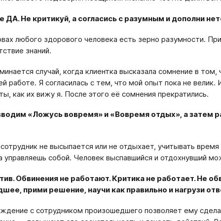
 ДА. Не критикуй, а согласись с разумным и дополни не
овах любого здорового человека есть зерно разумности. Пр
тствие знаний.
минается случай, когда клиентка высказала сомнение в том, 
ей работе. Я согласилась с тем, что мой опыт пока не велик
ты, как их вижу я. После этого её сомнения прекратились.
вводим «Ложусь вовремя» и «Вовремя отдых», а затем
 сотрудник не высыпается или не отдыхает, учитывать время
а управляешь собой. Человек выспавшийся и отдохнувший мо
ив. Обвинения не работают. Критика не работает. Не обв
шее, прими решение, научи как правильно и нагрузи от
ждение с сотрудником произошедшего позволяет ему сдела