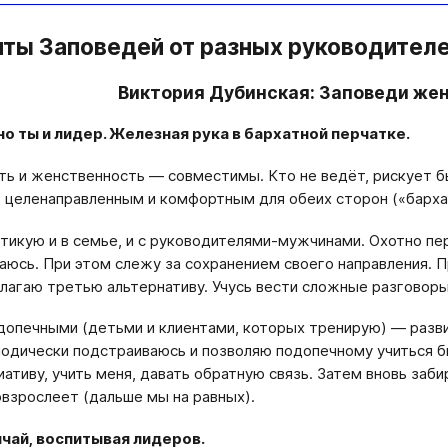
нты Заповедей от разных руководител
Виктория Дубинская: Заповеди ж
но ты и лидер. Железная рука в бархатной перчатке.
ть и женственность — совместимы. Кто не ведёт, рискует 
 целенаправленным и комфортным для обеих сторон («барха
тикую и в семье, и с руководителями-мужчинами. Охотно пе
аюсь. При этом слежу за сохранением своего направления.
лагаю третью альтернативу. Учусь вести сложные разговор
допечными (детьми и клиентами, которых тренирую) — разви
одически подстраиваюсь и позволяю подопечному учиться 
иативу, учить меня, давать обратную связь. Затем вновь заби
овзрослеет (дальше мы на равных).
чай, воспитывая лидеров.