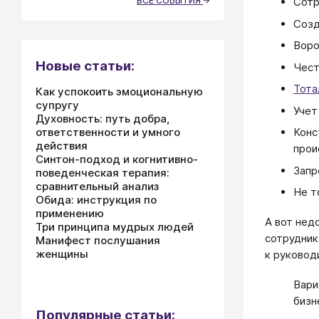
ВСЕ СОБЫТИЯ
Сотр
Созд
Воро
Новые статьи:
Чест
Тота
Как успокоить эмоциональную
супругу
Учет
Духовность: путь добра,
ответственности и умного
Конс
действия
прои
Синтон-подход и когнитивно-
Запр
поведенческая терапия:
сравнительный анализ
Не т
Обида: инструкция по
применению
А вот нед
Три принципа мудрых людей
сотрудник
Манифест послушания
женщины
к руковод
Вари
бизн
Популярные статьи: