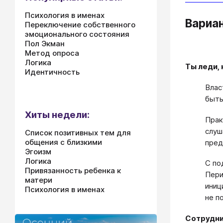
Психология в именах
Вариа
Переключение собственного
эмоционального состояния
Пол Экман
Метод опроса
Логика
Ты леди, 
Идентичность
Влас
быть
Хиты недели:
Прак
слуш
Список позитивных тем для
общения с близкими
пред
Эгоизм
Логика
С по
Привязанность ребенка к
Пери
матери
иниц
Психология в именах
не п
Сотрудни