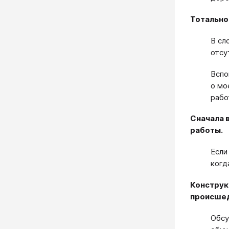
Тотальное
В сл
отсу
Вспо
о мо
рабо
Сначала 
работы.
Если
когд
Конструкт
происшед
Обсу