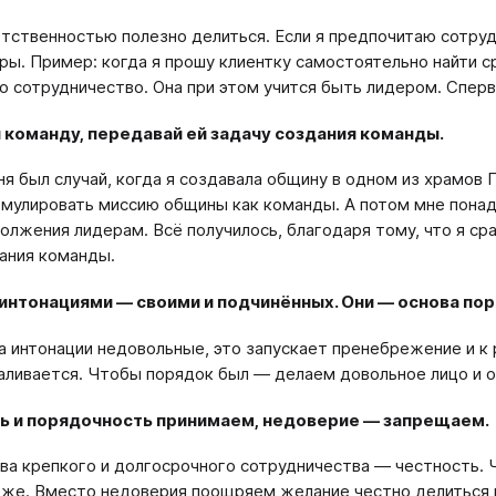
тственностью полезно делиться. Если я предпочитаю сотруд
ры. Пример: когда я прошу клиентку самостоятельно найти 
о сотрудничество. Она при этом учится быть лидером. Сперва
 команду, передавай ей задачу создания команды.
ня был случай, когда я создавала общину в одном из храмов
мулировать миссию общины как команды. А потом мне понадо
олжения лидерам. Всё получилось, благодаря тому, что я ср
ания команды.
 интонациями — своими и подчинённых. Они — основа пор
а интонации недовольные, это запускает пренебрежение и к 
аливается. Чтобы порядок был — делаем довольное лицо и 
ь и порядочность принимаем, недоверие — запрещаем.
ва крепкого и долгосрочного сотрудничества — честность. 
же. Вместо недоверия поощряем желание честно делиться 