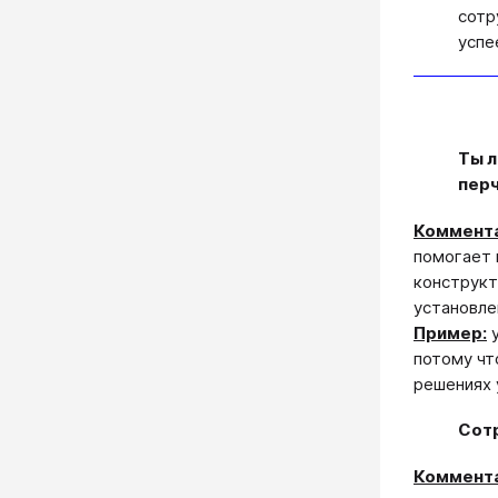
сотр
успе
Ты л
перч
Коммента
помогает 
конструкт
установле
Пример:
у
потому чт
решениях 
Сотр
Коммента