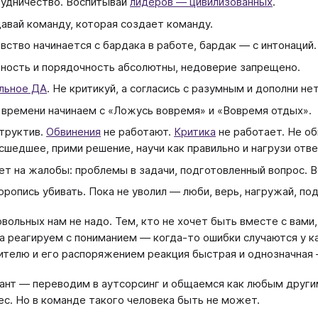
удничество. Воспитывай
лидеров — цивилизованных
.
авай команду, которая создает команду.
вство начинается с бардака в работе, бардак — с интонаций.
ность и порядочность абсолютны, недоверие запрещено.
льное ДА
. Не критикуй, а согласись с разумным и дополни не
 времени начинаем с «Ложусь вовремя» и «Вовремя отдых».
труктив.
Обвинения
не работают.
Критика
не работает. Не об
сшедшее, прими решение, научи как правильно и нагрузи отв
ет на жалобы: проблемы в задачи, подготовленный вопрос. В
оропись убивать. Пока не уволил — люби, верь, нагружай, по
овольных нам не надо. Тем, кто не хочет быть вместе с вами,
а реагируем с пониманием — когда-то ошибки случаются у к
ителю и его распоряжением реакция быстрая и однозначная
ант — переводим в аутсорсинг и общаемся как любым другим
ес. Но в команде такого человека быть не может.