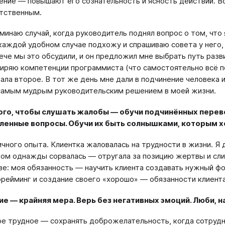
ение — повышают его сознательность и ясность действий. 
тственным.
минаю случай, когда руководитель поднял вопрос о том, что
каждой удобном случае подхожу и спрашиваю совета у него, 
ече мы это обсудили, и он предложил мне выбрать путь раз
иряю компетенции программиста (что самостоятельно всё по
ала второе. В тот же день мне дали в подчинение человека 
самым мудрым руководительским решением в моей жизни.
ого, чтобы слушать жалобы — обучи подчинённых перево
ленные вопросы. Обучи их быть солнышками, которым 
ичного опыта. Клиентка жаловалась на трудности в жизни. Я 
том однажды сорвалась — отругала за позицию жертвы и слив
ве: моя обязанность — научить клиента создавать нужный фо
рейминг и создание своего «хорошо» — обязанности клиента
е — крайняя мера. Верь без негативных эмоций. Люби, н
е трудное — сохранять доброжелательность, когда сотрудн