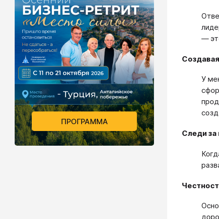
Отве
лиде
— эт
Создавая
У ме
сфор
прод
созд
ПРОГРАММА
Следи за
Когд
разв
Честност
Осно
доро