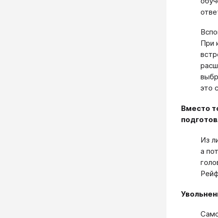
обуч
отве
Вспо
При 
встр
расш
выбр
это 
Вместо т
подготов
Из л
а по
голо
Рейф
Увольнени
Само