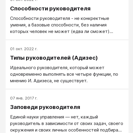
отдохните 1 день. А после этого, с самого утра,
Способности руководителя
объявите себе «табу» (запрет) на измученный,
уставший и потухший взгляд!»
Способности руководителя - не конкректные
умения, а базовые способности, без наличия
которых человек не может (едва ли сможет)
научиться быть руководителем. В обучение
которого, как руководителя, нет смысла
01 окт. 2022 г.
вкладываться.
Типы руководителей (Адизес)
Идеального руководителя, который может
одновременно выполнять все четыре функции, по
мнению И. Адизеса, не существует.
07 янв. 2017 г.
Заповеди руководителя
Единой науки управления — нет, каждый
руководитель в зависимости от своих задач, своего
окружения и своих личных особенностей подбирает