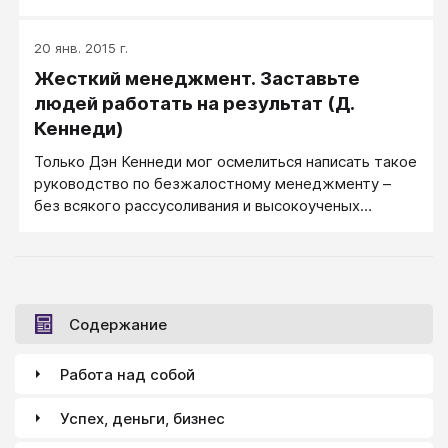
под себя свою корпоративную культуру, свою
политику и свой стиль руководства.
20 янв. 2015 г.
Жесткий менеджмент. Заставьте
людей работать на результат (Д.
Кеннеди)
Только Дэн Кеннеди мог осмелиться написать такое
руководство по безжалостному менеджменту –
без всякого рассусоливания и высокоученых
теорий, только железные рецепты, проверенные на
деле. Теперь, когда у вас есть эта книга, уму
непостижимо, как вы могли до сих пор без нее
обходиться. Она облекает вас правом вернуть себе
власть над своим бизнесом, задавать правила,
Содержание
ставить во главу угла прибыль и добиваться
настоящих результатов от тех, кто на вас работает.
Работа над собой
Успех, деньги, бизнес