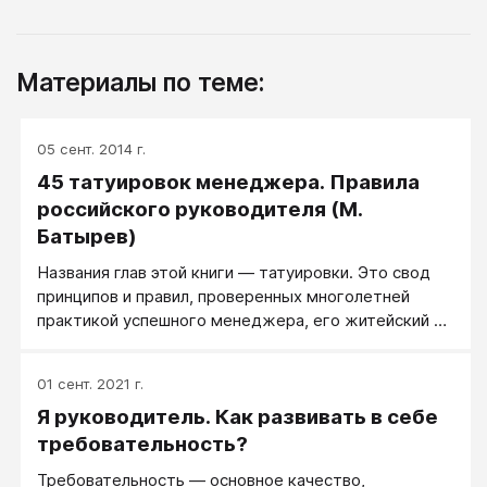
Материалы по теме:
05 сент. 2014 г.
45 татуировок менеджера. Правила
российского руководителя (М.
Батырев)
Названия глав этой книги — татуировки. Это свод
принципов и правил, проверенных многолетней
практикой успешного менеджера, его житейский и
организаторский опыт. Это простые и яркие
истории о том, как и почему надо вести дела, если
01 сент. 2021 г.
хочешь добиться успеха. За каждой из этих глав
Я руководитель. Как развивать в себе
стоят осмысленные действия, чья-то боль,
мучения, радости, удачный и неудачный опыт,
требовательность?
увольнения и лидерство, а главное — нужный
Требовательность — основное качество,