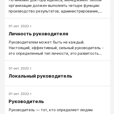
организации должен выполнять четыре функции:
производство результатов, администрирование,
предпринимательство и интеграцию. Для того
чтобы осуществлять их одновременно,
01 окт. 2022 г.
руководителю необходимо обладать
Личность руководителя
многочисленными, порой взаимоисключающими,
качествами. Адизес делает вывод: менеджмент –
Руководителем может быть не каждый.
слишком сложный процесс, чтобы с ним мог
Настоящий, эффективный, сильный руководитель -
справиться один человек. Идеального менеджера
это определенный тип личности, это развитость
просто нет в природе.
специальных умений, навыков и привычек.
01 окт. 2022 г.
Локальный руководитель
01 окт. 2022 г.
Руководитель
Руководитель — тот, кто определяет людям