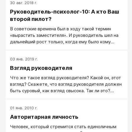
30 авг. 2018 г.
хочешь добиться успеха. За каждой из этих глав
Руководитель-психолог-10: А кто Ваш
стоят осмысленные действия, чья-то боль,
мучения, радости, удачный и неудачный опыт,
второй пилот?
увольнения и лидерство, а главное — нужный
В советские времена был в ходу такой термин
результат.
«вырастить заместителя». И руководитель шел на
дальнейший рост только, когда ему было кому
передать дела.
03 янв. 2019 г.
Взгляд руководителя
Что же такое взгляд руководителя? Какой он, этот
взгляд? Скажете, что взгляд руководителя должен
быть суровый, как взгляд свысока. Так ли это?
Давайте разберемся.
01 янв. 2010 г.
Авторитарная личность
Человек, который стремится стать единоличным