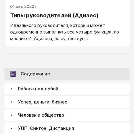
руководителя?» или «Мы берем на работу нового
01 окт. 2022 г.
сотрудника. Он ― хороший руководитель?»
Типы руководителей (Адизес)
Идеального руководителя, который может
одновременно выполнять все четыре функции, по
мнению И. Адизеса, не существует.
Содержание
Работа над собой
Успех, деньги, бизнес
Человек и общество
УПП, Синтон, Дистанция