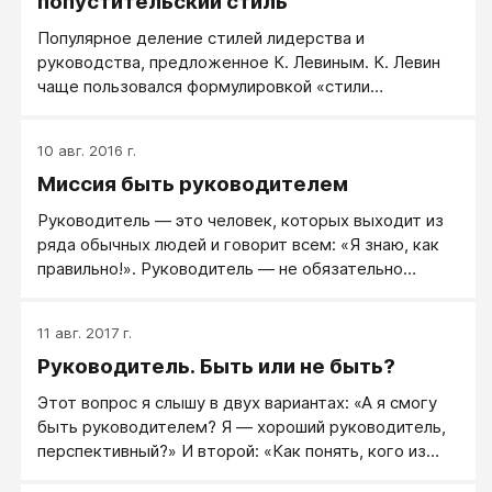
попустительский стиль
Популярное деление стилей лидерства и
руководства, предложенное К. Левиным. К. Левин
чаще пользовался формулировкой «стили
лидерства», хотя в большой степени это
разделение описывает стили руководства.
10 авг. 2016 г.
Миссия быть руководителем
Руководитель — это человек, которых выходит из
ряда обычных людей и говорит всем: «Я знаю, как
правильно!». Руководитель — не обязательно
лидер, но у него лидерская позиция, позиция того,
кто строит людей и жизнь.
11 авг. 2017 г.
Руководитель. Быть или не быть?
Этот вопрос я слышу в двух вариантах: «А я смогу
быть руководителем? Я ― хороший руководитель,
перспективный?» И второй: «Как понять, кого из
сотрудников перспективно развивать в