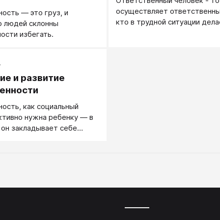
Ответственный человек - то
осуществляет ответственны
ость — это груз, и
кто в трудной ситуации дела
о людей склонны
от него ожидают, не перевал
ости избегать.
трудности на окружающих.
.
ие и развитие
енности
ость, как социальный
ктивно нужна ребенку — в
 он закладывает себе
успешной взрослой жизни.