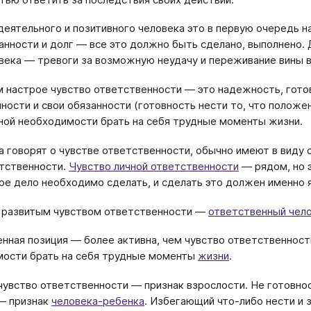
деятельного и позитивного человека это в первую очередь н
анности и долг ― все это должно быть сделано, выполнено.
века ― тревоги за возможную неудачу и переживание вины в
 настрое чувство ответственности ― это надежность, готов
ности и свои обязанности (готовность нести то, что положен
ной необходимости брать на себя трудные моменты жизни.
а говорят о чувстве ответственности, обычно имеют в виду 
тственности.
Чувство личной ответственности
― рядом, но э
ое дело необходимо сделать, и сделать это должен именно я
 развитым чувством ответственности ―
ответственный чел
нная позиция ― более активна, чем чувство ответственност
ости брать на себя трудные моменты
жизни
.
чувство ответственности ― признак взрослости. Не готовнос
― признак
человека-ребенка
. Избегающий что-либо нести и 