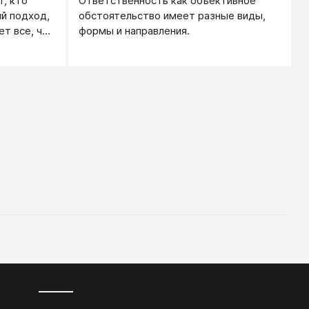
т, кто
Ответственность как объективное
заплатить за нанесенный ущерб. А
й подход,
обстоятельство имеет разные виды,
ответственность - его ГОТОВНОСТЬ
ет все, что
формы и направления.
это сделать.
ивая свои