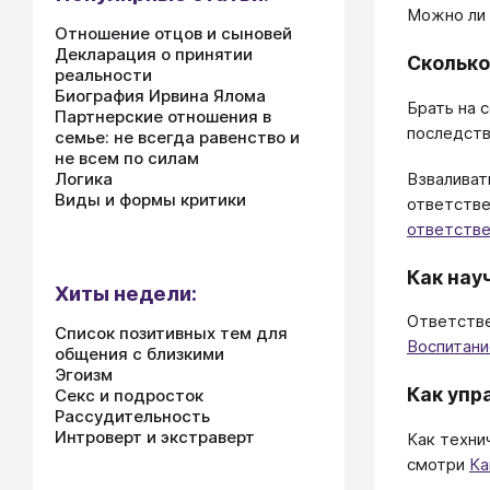
Можно ли 
Отношение отцов и сыновей
Декларация о принятии
Сколько
реальности
Биография Ирвина Ялома
Брать на 
Партнерские отношения в
последств
семье: не всегда равенство и
не всем по силам
Взваливат
Логика
Виды и формы критики
ответстве
ответств
Как нау
Хиты недели:
Ответстве
Список позитивных тем для
Воспитани
общения с близкими
Эгоизм
Как упр
Секс и подросток
Рассудительность
Интроверт и экстраверт
Как техни
смотри
Ка