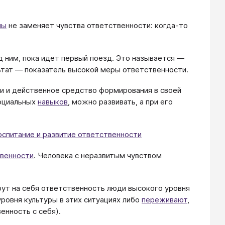
ны
не заменяет чувства ответственности: когда-то
д ним, пока идет первый поезд. Это называется ―
льтат ― показатель высокой меры ответственности.
и и действенное средство формирования в своей
социальных
навыков
, можно развивать, а при его
оспитание и развитие ответственности
свенности
. Человека с неразвитым чувством
рут на себя ответственность люди высокого уровня
ровня культуры в этих ситуациях либо
переживают
,
венность с себя).