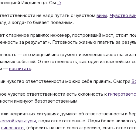
 позицией Иждивенца. См.
→
тветственности не надо путать с чувством
вины
.
Чувство ви
лу, а когда-то бывает полезным.
т старинное правило: инженер, построивший мост, стоит по
енность за результат». Готовность жизнью платить за резу
нность ― это мощный инструмент изменения качества жизн
аемых событий. Ответственность, как один из важнейших 
ии ―
воспитать
.
ии чувство ответственности можно себе привить. Смотри
В
ое чувство ответственности есть склонность к
гиперответ
ности именуют безответственным.
 или неприятных ситуациях думают об ответственности и бе
ческой культуры
, люди ответственные. Люди более низкого у
т
виновного
, (сбросить на него свою агрессию, снять ответст