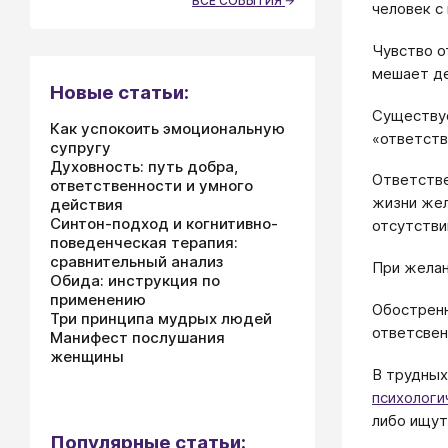
ВСЕ СОБЫТИЯ
человек с
Чувство о
мешает де
Новые статьи:
Существуе
Как успокоить эмоциональную
«ответств
супругу
Духовность: путь добра,
Ответстве
ответственности и умного
жизни жел
действия
Синтон-подход и когнитивно-
отсутств
поведенческая терапия:
сравнительный анализ
При желан
Обида: инструкция по
применению
Обостренн
Три принципа мудрых людей
ответсвен
Манифест послушания
женщины
В трудных
психологи
либо ищу
Популярные статьи: