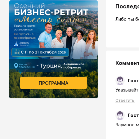
Последс
Либо ты б
Коммен
Гост
ПРОГРАММА
Указывайте
Ответить
Гост
Заумное м