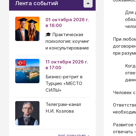
Лента событий
Для 
обяз
01 октября 2026 г.
в 16:00
чело
🎓 Практическая
При любом
психология: коучинг
договорен
и консультирование
при разум
11 октября 2026 г.
Когд
в 17:00
отве
Бизнес-ретрит в
данн
Турцию «МЕСТО
СИЛЫ»
Человек с
Телеграм-канал
Ответстве
Н.И. Козлова
необходим
Развитое 
отвечать 