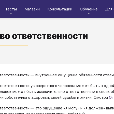
Тесты
Магазин
Консультации
Обучение
Для 
во ответственности
тветственности ― внутреннее ощущение обязанности отвечат
тветственности у конкретного человека может быть в одной
еловек может быть исключительно ответственным в своих о
ии собственного здоровья, своей судьбы и жизни. Смотри
От
тветственности ― это ощущение «я могу» и «я должен» выпо
тью ответить за последствия своих действий.