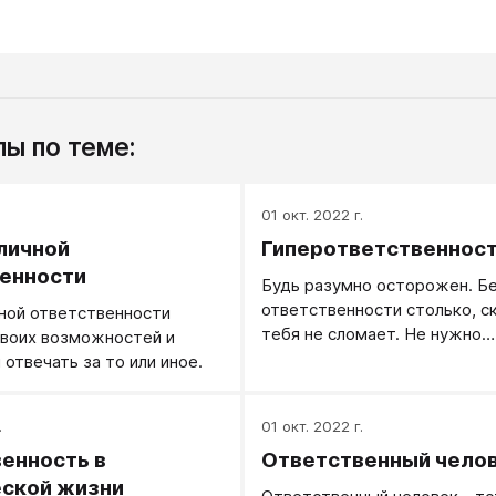
ы по теме:
.
01 окт. 2022 г.
личной
Гиперответственнос
енности
Будь разумно осторожен. Б
ответственности столько, с
ной ответственности
тебя не сломает. Не нужно
своих возможностей и
перегружать себя ответств
 отвечать за то или иное.
кто будет лечить тебя пото
.
01 окт. 2022 г.
енность в
Ответственный чело
ской жизни