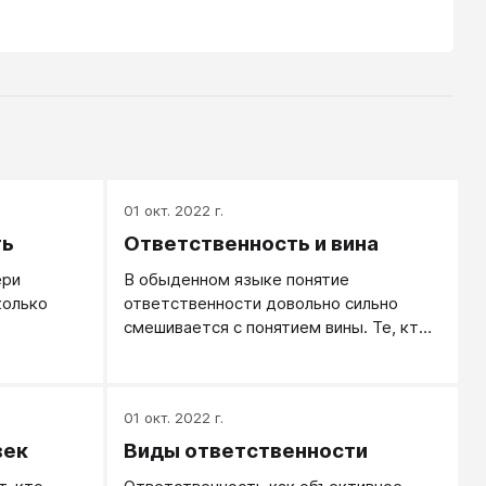
01 окт. 2022 г.
ть
Ответственность и вина
ери
В обыденном языке понятие
колько
ответственности довольно сильно
смешивается с понятием вины. Те, кто
енностью:
это смешивает, думают, что
м?
ответственные люди более склонны к
нервно-психическим расстройствам,
01 окт. 2022 г.
нежели менее ответственные, но
анализ клиники показывает, это не так.
век
Виды ответственности
Вина - это то, ЧТО человек обязан