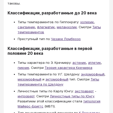
таковы.
Классификации, разработанные до 20 века
Типы темпераментов по Гиппократу:
холерик
,
сангвиник
,
флегматик
,
меланхолик
. Смотри
Типы
темпераментов
Преступный тип по
Чезаре Ломброзо
Классификации, разработанные в первой
половине 20 века
Типы характера по Э. Кречмеру:
астеник
,
атлетик
,
пикник
. Смотри
Теория характера Кречмера
Типы темперамента по У.Г. Шелдону:
эндоморфный
,
мезоморфный
и
эктоморфный
тип. Смотри
Типы
темперамента по Шелдону
Личностные типы по Карлу Юнгу:
экстраверт
-
интроверт
. Смотри
Личностные типы по Юнгу
.
Развитием этой классификации стала
типология
Майерс-Бриггс
(MBTI).
Тип акцентуированной личности по
К.Леонгарду
: