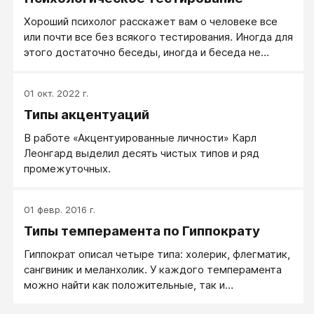
Хороший психолог расскажет вам о человеке все
или почти все без всякого тестирования. Иногда для
этого достаточно беседы, иногда и беседа не
нужна, достаточно одного взгляда: на лицо
человека, на его походку, достаточно услышать
01 окт. 2022 г.
интонации его разговора. Однако хороших
Типы акцентуаций
психологов мало, а разбираться в людях нужно, и
вот тут пригождаются как раз психологические
В работе «Акцентуированные личности» Карл
тесты.
Леонгард выделил десять чистых типов и ряд
промежуточных.
01 февр. 2016 г.
Типы темперамента по Гиппократу
Гиппократ описал четыре типа: холерик, флегматик,
сангвиник и меланхолик. У каждого темперамента
можно найти как положительные, так и
отрицательные свойства.