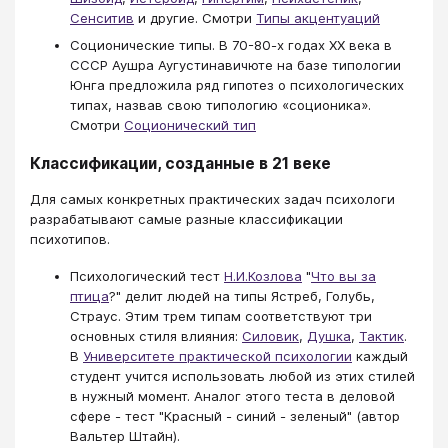
Сенситив
и другие. Смотри
Типы акцентуаций
Соционические типы. В 70-80-х годах XX века в
СССР Аушра Аугустинавичюте на базе типологии
Юнга предложила ряд гипотез о психологических
типах, назвав свою типологию «соционика».
Смотри
Соционический тип
Классификации, созданные в 21 веке
Для самых конкретных практических задач психологи
разрабатывают самые разные классификации
психотипов.
Психологический тест
Н.И.Козлова
"
Что вы за
птица
?" делит людей на типы Ястреб, Голубь,
Страус. Этим трем типам соответствуют три
основных стиля влияния:
Силовик
,
Душка
,
Тактик
.
В
Университете практической психологии
​​​​​​​ каждый
студент учится использовать любой из этих стилей
в нужный момент. Аналог этого теста в деловой
сфере - тест "Красный - синий - зеленый" (автор
Вальтер Штайн).