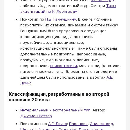
лабильный, демонстративный и др. Смотри
Типы
акцентуаций по К. Леонгарду
Психотип по
П.Б. Ганнушкину
. В книге «Клиника
психопатий: их статика, динамика и систематика»
Ганнушкиным была предложена следующая
классификация: циклоиды, астеники,
неустойчивые, антисоциальные,
конституционально-глупые. Также были описаны
дополнительные подгруппы: депрессивные,
возбудимые, эмоционально-лабильные,
неврастеники,
психастеники
, мечтатели, фанатики,
патологические лгуны. Элементы его типологии в
дальнейшем были использованы в работах
А.Е.
Личко
Классификации, разработанные во второй
половине 20 века
Интернальный - экстернальный тип
. Автор:
Джулиан Роттер
.
Психотипы по
А.Е. Личко
:
Параноик
,
Эпилептоид
,
Шизоид
,
Истероид
,
Гипертим
,
Психастеник
,