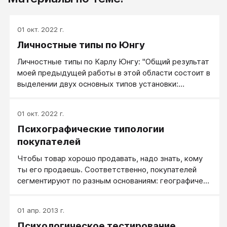
01 окт. 2022 г.
Личностные типы по Юнгу
Личностные типы по Карлу Юнгу: "Общий результат
моей предыдущей работы в этой области состоит в
выделении двух основных типов установки:
экстраверсии и интроверсии, а также четырех
типов функций: мыслительного, ощущающего,
01 окт. 2022 г.
чувствующего и интуитивного, которые варьируют
Психографические типологии
в зависимости от общей установки и тем самым
дают в итоге восемь вариантов".
покупателей
Чтобы товар хорошо продавать, надо знать, кому
ты его продаешь. Соответственно, покупателей
сегментируют по разным основаниям: географиче­
скому, демографическому, психографическому и т.
д.
01 апр. 2013 г.
Психологическое тестирование