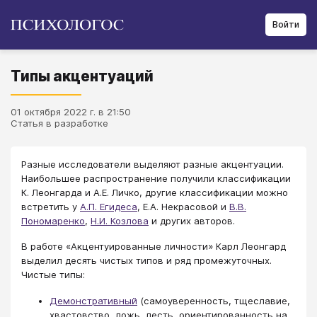
Войти
Типы акцентуаций
01 октября 2022 г. в 21:50
Статья в разработке
Разные исследователи выделяют разные акцентуации.
Наибольшее распространение получили классификации
К. Леонгарда и А.Е. Личко, другие классификации можно
встретить у
А.П. Егидеса
, Е.А. Некрасовой и
В.В.
Пономаренко
,
Н.И. Козлова
и других авторов.
В работе «Акцентуированные личности» Карл Леонгард
выделил десять чистых типов и ряд промежуточных.
Чистые типы:
Демонстративный
(самоуверенность, тщеславие,
хвастовство, ложь, лесть, ориентированность на