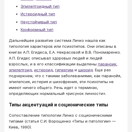
Эпилептоидный тип
Истероидный тип
Неустойчивый тип
Конформный тип
Дальнейшее развитие система Личко нашла как
типология характеров или психотипов. Они описаны в
книгах А.П. Егидеса, Е.А. Некрасовой и В.В. Пономаренко.
А.П. Егидес описывал здоровых людей и людей
взрослых, и в его классификации выделены
параноик
,
эпилептоид
,
истероид
,
гипертим
и
шизоид
. Еще раз
подчеркнем, что с такими заболеваниями, как паранойя,
эпилепсия, истерия и шизофрения, эти психотипы не
имеют ничего общего. Речь идет о терминах,
определяющих нормальный «рисунок личности».
Типы акцентуаций и соционические типы
Сопоставление типологии Личко с соционическими
типами (статья С.И. Ворощенко «Типы и патологии» —
Киев, 1990).