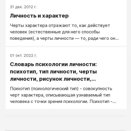
Зодиака, какие конкретные знаки (типы людей)
31 дек. 2012 г.
есть в данном коллективе – четыре-пять типажей
Личность и характер
назовут бойко, а затем начинают запинаться.
Забывают... Классификации в более чем 4-5
Черты характера отражают то, как действует
персонажей обычно используются лишь их
человек (естественные для него способы
фанатами и больше не для практики, а для теорий и
поведения), а черты личности — то, ради чего он
рассуждений.
действует (мотивы и направленность поведения).
Способы поведения и направленность личности
01 окт. 2022 г.
относительно независимы: применяя одни и те же
Словарь психологии личности:
способы, можно добиваться разных целей и,
наоборот, устремляться к одной и той же цели
психотип, тип личности, черты
разными способами.
личности, рисунок личности,
акцентуации
Психотип (психологический тип) - совокупность
черт характера, описывающая узнаваемый тип
человека с точки зрения психологии. Психотип -
описание, чего от человека такого типа можно
ждать в тех или иных ситуациях и по каким внешним
признакам об этом догадаться.