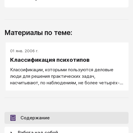
Материалы по теме:
01 янв. 2006 г.
Классификация психотипов
Классификации, которыми пользуются деловые
люди для решения практических задач,
насчитывают, по наблюдениям, не более четырёх-
пяти типажей. Спроси даже любителей знаков
Зодиака, какие конкретные знаки (типы людей)
есть в данном коллективе – четыре-пять типажей
назовут бойко, а затем начинают запинаться.
Забывают... Классификации в более чем 4-5
Содержание
персонажей обычно используются лишь их
фанатами и больше не для практики, а для теорий и
Работа над собой