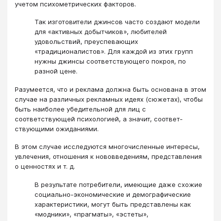
учетом психометрических факторов.
Так изготовители джинсов часто создают модели
для «активных добытчиков», любителей
удовольствий, пре­успевающих
«традиционалистов». Для каждой из этих групп
нужны джинсы со­ответствующего покроя, по
разной цене.
Разумеется, что и реклама должна быть основана в этом
случае на различных рекламных идеях (сюжетах), чтобы
быть наи­более убедительной для лиц с
соответствующей психологией, а значит, соответ­
ствующими ожиданиями.
В этом случае исследуются многочисленные интересы,
увлечения, отношения к нововведениям, представления
о ценностях и т. д.
В результате потребители, имеющие даже схожие
социально-эко­номические и демографические
характеристики, могут быть представлены как
«модники», «прагматы», «эстеты»,