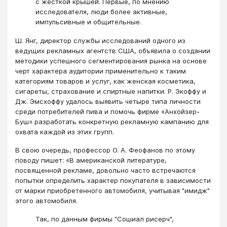
с жесткой крышей. Пер­вые, по мнению
исследователя, люди более активные,
импульсивные и общитель­ные.
Ш. Янг, директор службы исследований одного из
ведущих рекламных агентств США, объявила о создании
методики успешного сегментирования рынка на основе
черт характера аудитории применительно к таким
категориям товаров и услуг, как женская косметика,
сигареты, страхование и спиртные напитки. Р. Экоффу и
Дж. Эмсхоффу удалось выявить четыре типа личности
среди потребителей пива и помочь фирме «Анхойзер-
Буш» разработать конкретную рекламную кам­панию для
охвата каждой из этих групп.
В свою очередь, профессор О. А. Феофанов по этому
поводу пишет: «В амери­канской литературе,
посвященной рекламе, довольно часто встречаются
попытки определить характер покупателя в зависимости
от марки приобретенного автомо­биля, учитывая "имидж"
этого автомобиля.
Так, по данным фирмы "Сошиал рисерч",