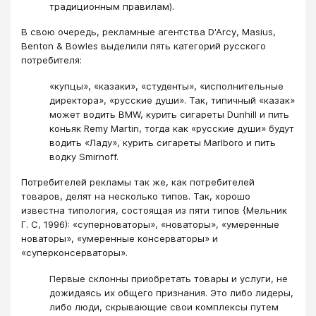
традиционным правилам).
В свою очередь, рекламные агентства D'Arcy, Masius,
Benton & Bowles выдели­ли пять категорий русского
потребителя:
«купцы», «казаки», «студенты», «испол­нительные
директора», «русские души». Так, типичный «казак»
может водить BMW, курить сигареты Dunhill и пить
коньяк Remy Martin, тогда как «русские души» будут
водить «Ладу», курить сигареты Marlboro и пить
водку Smirnoff.
Потребителей рекламы так же, как потребителей
товаров, делят на несколько типов. Так, хорошо
известна типология, состоящая из пяти типов {Мельник
Г. С, 1996): «суперноваторы», «новаторы», «умеренные
новаторы», «умеренные консер­ваторы» и
«суперконсерваторы».
Первые склонны приобретать товары и услуги, не
дожидаясь их общего признания. Это либо лидеры,
либо люди, скрывающие свои комплексы путем