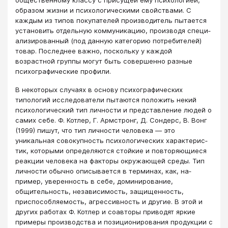
образом жизни и психологическими свойствами. С
каждым из типов покупателей производитель пытается
установить отдельную коммуникацию, производя специ­
ализированный (под данную категорию потребителей)
товар. Последнее важно, поскольку у каждой
возрастной группы могут быть совершенно разные
психогра­фические профили.
В некоторых случаях в основу психографических
типологий исследователи пытаются положить некий
психологический тип личности и представление людей о
самих себе. Ф. Котлер, Г. Армстронг, Д. Сондерс, В. Вонг
(1999) пишут, что тип личности человека — это
уникальная совокупность психологических характерис­
тик, которыми определяются стойкие и повторяющиеся
реакции человека на фак­торы окружающей среды. Тип
личности обычно описывается в терминах, как, на­
пример, уверенность в себе, доминирование,
общительность, независимость, защи­щенность,
приспособляемость, агрессивность и другие. В этой и
других работах Ф. Котлер и соавторы приводят яркие
примеры производства и позиционирова­ния продукции с