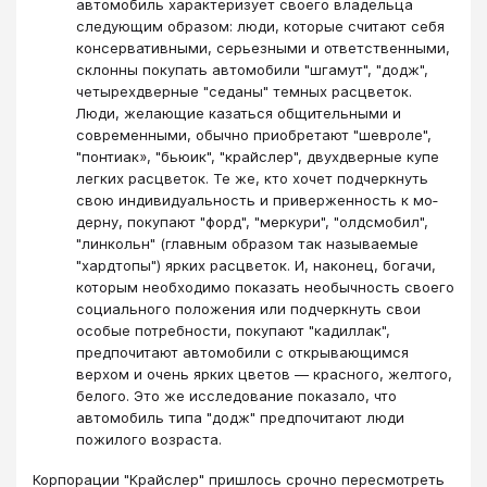
автомобиль характеризует своего владельца
следующим образом: люди, ко­торые считают себя
консервативными, серьезными и ответственными,
склонны покупать автомобили "шгамут", "додж",
четырехдверные "седаны" темных расцве­ток.
Люди, желающие казаться общительными и
современными, обычно приобре­тают "шевроле",
"понтиак», "бьюик", "крайслер", двухдверные купе
легких расцве­ток. Те же, кто хочет подчеркнуть
свою индивидуальность и приверженность к мо­
дерну, покупают "форд", "меркури", "олдсмобил",
"линкольн" (главным образом так называемые
"хардтопы") ярких расцветок. И, наконец, богачи,
которым необ­ходимо показать необычность своего
социального положения или подчеркнуть свои
особые потребности, покупают "кадиллак",
предпочитают автомобили с от­крывающимся
верхом и очень ярких цветов — красного, желтого,
белого. Это же исследование показало, что
автомобиль типа "додж" предпочитают люди
пожилого возраста.
Корпорации "Крайслер" пришлось срочно пересмотреть