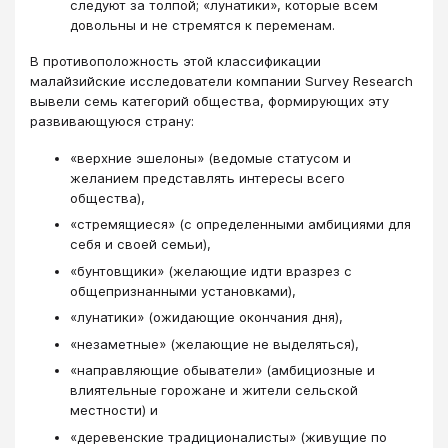
следуют за толпой; «лу­натики», которые всем
довольны и не стремятся к переменам.
В противоположность этой классификации
малайзийские исследователи ком­пании Survey Research
вывели семь категорий общества, формирующих эту
развивающуюся страну:
«верхние эшелоны» (ведомые статусом и
желанием представ­лять интересы всего
общества),
«стремящиеся» (с определенными амбициями для
себя и своей семьи),
«бунтовщики» (желающие идти вразрез с
общепризнанными установками),
«лунатики» (ожидающие окончания дня),
«незаметные» (желаю­щие не выделяться),
«направляющие обыватели» (амбициозные и
влиятельные го­рожане и жители сельской
местности) и
«деревенские традиционалисты» (живу­щие по