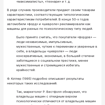
«максималисты», «технари» и т. д.
В ряде случаев производители придают своим товарам
характеристики, соот­ветствующие типологическим
характеристикам потребителей. В конце 50-х годов
автомобили «форд» и «шевроле» рекламировали как
машины для разных по пси­хологическому типу людей.
Было принято считать, что покупатели «фордов» —
люди независимые, импульсивные,
мужественные, чуткие к переменам и уверен­ные в
себе, а владельцы «шевроле» — люди
консервативные, экономные, в большей степени
заботящиеся о социальном престиже, менее
мужественные и стремя­щиеся избегать
крайностей.
Ф. Котлер (1995) подробно описывает результаты
некоторых таких исследова­ний.
Так, маркетолог Р. Вестфолл обнаружил, что
владельцы машин с откидным верхом
психологически отличаются от владельцев машин