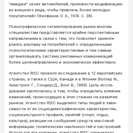
"имиджи" сво­их автомобилей, произвести модификацию
их внешнего вида, чтобы привлечь бо­лее молодых
покупателей» {Феофанов О. А., 1974. С. 38).
Психографическое сегментирование рынка многим
специалистам представля­ется крайне перспективным
направлением в связи с тем, что позволяет ориенти­
ровать рекламу на потребителей с определенными
психологическими характерис­тиками и тем самым
организовывать систему рекламных коммуникаций
более це­ленаправленно и экономически эффективно.
Агентство RISC провело исследование в 12 европейских
странах, а также в США, Канаде и в Японии {Котлер Ф.,
Армстронг Г., СондерсД., Вонг В., 1999). Цель иссле­
дования заключалась в том, чтобы определить влияние
изменений, происходящих в этих странах на развитие
рынков. Агентство RISC выделило типы людей в зави­
симости от их социодемографических характеристик,
социокультурного профиля, занятий (спорт, отдых,
культура), реакции на сообщения средств массовой
инфор­мации, политических наклонностей и настроений.
Используя эти критерии, агент­ство RISC определило