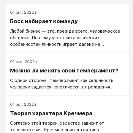
01 окт. 2022 г.
Босс набирает команду
Любой бизнес — это, прежде всего, человеческое
общение. Поэтому учет психологических
особенностей личности играет далеко не
последнюю роль в достижении делового успеха.
Умение определить преобладающий тип
01 янв. 2006 г.
темперамента человека — важное качество
Можно ли менять свой темперамент?
бизнесмена еще на этапе формирования своей
команды.
С одной стороны, темперамент как склонность
человеку задается генетически, от рождения.
01 окт. 2022 г.
Теория характера Кречмера
Согласно этой теории, характер зависит от
телосложения. Кречмер описал три типа