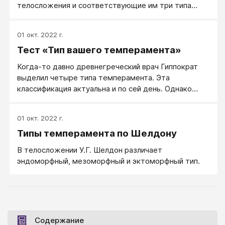
телосложения и соответствующие им три типа
характера...
01 окт. 2022 г.
Тест «Тип вашего темперамента»
Когда-то давно древнегреческий врач Гиппократ
выделил четыре типа темперамента. Эта
классификация актуальна и по сей день. Однако
«чистые» холерики, сангвиники, флегматики и
меланхолики встречаются очень редко.
01 окт. 2022 г.
Большинство людей относится к так называемым
Типы темперамента по Шелдону
смешанным типам темперамента. Им присущи
черты разных типов темперамента, один из
В телосложении У.Г. Шелдон различает
которых, как правило, преобладает. Данный тест
эндоморфный, мезоморфный и эктоморфный тип.
состоит из 4 частей, в каждой части — 20
утверждений, характеризующих определенный тип
темперамента. Вам нужно будет согласиться или не
согласиться с каждым утверждением в
зависимости от того, насколько оно применимо к
Содержание
вам.