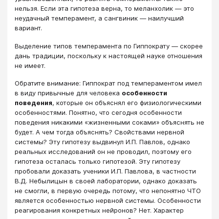
нельзя. Если эта гипотеза верна, то меланхолик — это
неудачный темперамент, а сангвиник — наилучший
вариант.
Выделение типов темперамента по Гиппократу — скорее
дань традиции, поскольку к настоящей науке отношения
не имеет.
Обратите внимание: Гиппократ под темпераментом имел
в виду привычные для человека
особенности
поведения
, которые он объяснял его физиологическими
особенностями. Понятно, что сегодня особенности
поведения никакими «жизненными соками» объяснять не
будет. А чем тогда объяснять? Свойствами нервной
системы? Эту гипотезу выдвинул И.П. Павлов, однако
реальных исследований он не проводил, поэтому его
гипотеза осталась только гипотезой. Эту гипотезу
пробовали доказать ученики И.П. Павлова, в частности
В.Д. Небылицын в своей лаборатории, однако доказать
не смогли, в первую очередь потому, что непонятно ЧТО
является особенностью нервной системы. Особенности
реагирования конкретных нейронов? Нет. Характер