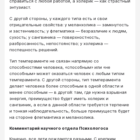
справиться с любой работой, а холерик — как страстный
энтузиаст.
С другой стороны, у каждого типа есть и свои
отрицательные свойства: у меланхолика — замкнутость
и застенчивость; у флегматика — безразличие к людям,
сухость; у сангвиника — поверхностность,
разбросанность, непостоянство; у холерика —
поспешность решений.
Тип темпераменте не связан напрямую со
способностями человека, «способным» или «не
способным» может оказаться человек с любым типом
темперамента. С другой стороны, тип темперамента
делает человека более способным в одной области и
менее способным — в другой: там, где нужна взрывная
энергия, преимущество будет иметь холерик и
сангвиник, а если в данной области требуется терпение
и тонкая наблюдательность, больше преимуществ будет
на стороне флегмантика и меланхолика.
Комментарий научного отдела Психологоса
Конечно, все дети рождаются разными. С крепким