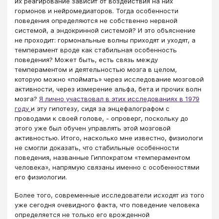
их реагирование зависит от воздействия на них
гормонов и нейромедиаторов. Тогда особенности
поведения определяются не собственно нервной
системой, а эндокринной системой? И это объяснение
не проходит: гормональные волны приходят и уходят, а
темперамент вроде как стабильная особенность
поведения? Может быть, есть связь между
темпераментом и деятельностью мозга в целом,
которую можно «поймать» через исследование мозговой
активности, через измерение альфа, бета и прочих волн
мозга?
Я лично участвовал в этих исследованиях в 1979
году
и эту гипотезу, сидя за энцефалографом с
проводами к своей голове, - опроверг, поскольку до
этого уже был обучен управлять этой мозговой
активностью. Итого, насколько мне известно, физиологи
не смогли доказать, что стабильные особенности
поведения, названные Гиппократом «темпераментом
человека», напрямую связаны именно с особенностями
его физиологии.
Более того, современные исследователи исходят из того
уже сегодня очевидного факта, что поведение человека
определяется не только его врожденной