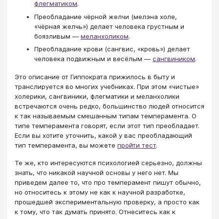
флегматиком
.
Преобладание чёрной желчи (мелэна холе,
«чёрная желчь») делает человека грустным и
боязливым —
меланхоликом
.
Преобладание крови (сангвис, «кровь») делает
человека подвижным и весёлым —
сангвиником
.
Это описание от Гиппократа прижилось в быту и
транслируется во многих учебниках. При этом «чистые»
холерики, сангвиники, флегматики и меланхолики
встречаются очень редко, большинство людей относится
к так называемым смешанным типам темперамента. О
типе темперамента говорят, если этот тип преобладает.
Если вы хотите уточнить, какой у вас преобладающий
тип темперамента, вы можете
пройти тест
​.
Те же, кто интересуются психологией серьезно, должны
знать, что никакой научной основы у него нет. Мы
приведем далее то, что про темперамент пишут обычно,
но относитесь к этому не как к научной разработке,
прошедшей экспериментальную проверку, а просто как
к тому, что так думать принято. Отнеситесь как к