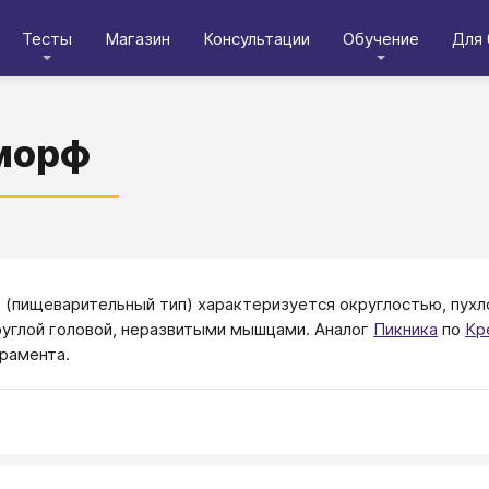
Тесты
Магазин
Консультации
Обучение
Для 
морф
(пищеварительный тип) характеризуется округлостью, пухло
руглой головой, неразвитыми мышцами. Аналог
Пикника
по
Кр
рамента.