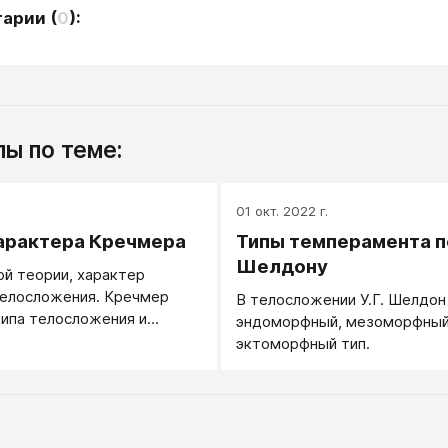
тарии
(
0
):
ы по теме:
.
01 окт. 2022 г.
арактера Кречмера
Типы темперамента п
Шелдону
ой теории, характер
телосложения. Кречмер
В телосложении У.Г. Шелдон
типа телосложения и
эндоморфный, мезоморфный
ующие им три типа
эктоморфный тип.