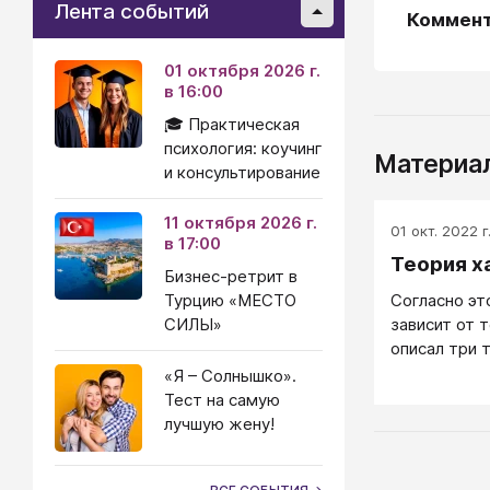
Лента событий
Коммен
01 октября 2026 г.
в 16:00
🎓 Практическая
психология: коучинг
Материал
и консультирование
11 октября 2026 г.
01 окт. 2022 г
в 17:00
Теория х
Бизнес-ретрит в
Турцию «МЕСТО
Согласно эт
СИЛЫ»
зависит от 
описал три 
соответств
«Я – Солнышко».
характера...
Тест на самую
лучшую жену!