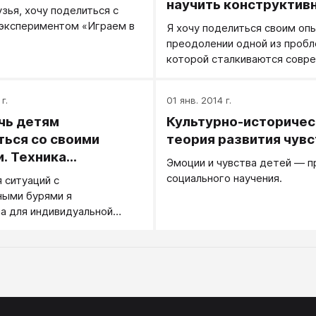
научить конструктив
зья, хочу поделиться с
реагированию
 экспериментом «Играем в
Я хочу поделиться своим оп
преодолении одной из пробл
которой сталкиваются совр
родители и учителя: дети не
своих чувств и эмоций, дети
г.
01 янв. 2014 г.
чувствительны.
чь детям
Культурно-историчес
ься со своими
теория развития чувс
. Техника
Эмоции и чувства детей — п
ор»
социального научения.
 ситуаций с
ными бурями я
а для индивидуальной
тьми и для работы со всем
ечательную технику
«Светофор эмоций».