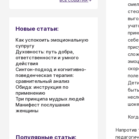
ВСЕ СОБЫТИЯ
смел
стес
выго
учат
Новые статьи:
прин
себе
Как успокоить эмоциональную
супругу
прис
Духовность: путь добра,
слож
ответственности и умного
эмоц
действия
скор
Синтон-подход и когнитивно-
поведенческая терапия:
поле
сравнительный анализ
Дети
Обида: инструкция по
быть
применению
несл
Три принципа мудрых людей
шок
Манифест послушания
женщины
Когд
Напротив 
Популярные статьи:
педагогич