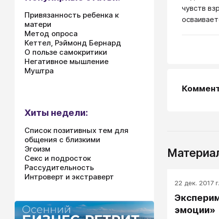
чувств вз
Привязанность ребенка к
осваивает
матери
Метод опроса
Кеттел, Рэймонд Бернард
О пользе самокритики
Негативное мышление
Муштра
Коммен
Хиты недели:
Список позитивных тем для
общения с близкими
Эгоизм
Материал
Секс и подросток
Рассудительность
Интроверт и экстраверт
22 дек. 2017 г
Эксперим
эмоции»