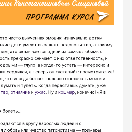
о это чисто выученная эмоция: изначально детям
нькие дети умеют выражать недовольство, а такому
очем, это оказывается одной из самых любимых
ость прекрасно снимает с них ответственность, и
дрыми — глупо, а когда-то устать — интересно и
или сердился, а теперь он «усталый»: посмотрите-ка!
, что иногда бывает полезно отключать мозги и
 думать и тупеть. Когда перестаешь думать, уже
ство
,
отчаяние
и
ужас
. Ну и
кошмар
, конечно! «Я в
 болеть...
создаются в кругу взрослых людей и с
я любовь или чувство патриотизма — примеры