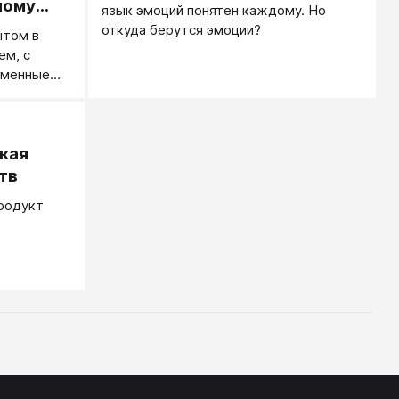
ному
язык эмоций понятен каждому. Но
откуда берутся эмоции?
ытом в
ем, с
еменные
 понимают
 слишком
кая
тв
родукт