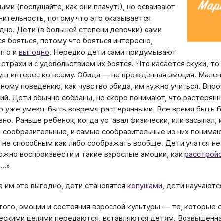
ыми (послушайте, как они плачут!), но осваивают
нительность, потому что это оказывается
дно. Дети (в большей степени девочки) сами
ся бояться, потому что бояться интересно,
ято и
выгодно
. Нередко дети сами придумывают
 страхи и с удовольствием их боятся. Что касается скуки, т
ущ интерес ко всему. Обида — не врожденная эмоция. Мале
ному поведению, как чувство обида, им нужно учиться. Впр
ий. Дети обычно собраны, но скоро понимают, что растерянн
о уже умеют быть вовремя растерянными. Все время быть бо
зно. Раньше ребенок, когда уставал физически, или засыпал, 
 сообразительные, и самые сообразительные из них понимают
 не способным как либо соображать вообще. Дети учатся не
ожно воспроизвести и такие взрослые эмоции, как
расстрой
е…»
а им это выгодно, дети становятся
копушами
, дети научаются
того, эмоции и состояния взрослой культуры — те, которые 
ескими целями передаются, вставляются детям. Возвышенна