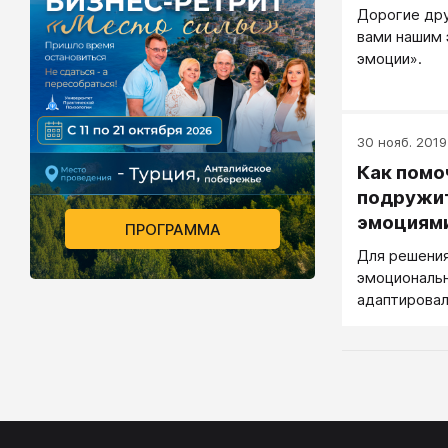
Дорогие дру
вами нашим
эмоции».
30 нояб. 2019 
Как помо
подружит
эмоциями
ПРОГРАММА
«Светоф
Для решения
эмоциональ
адаптировал
работы с де
классом зам
Дистанции 