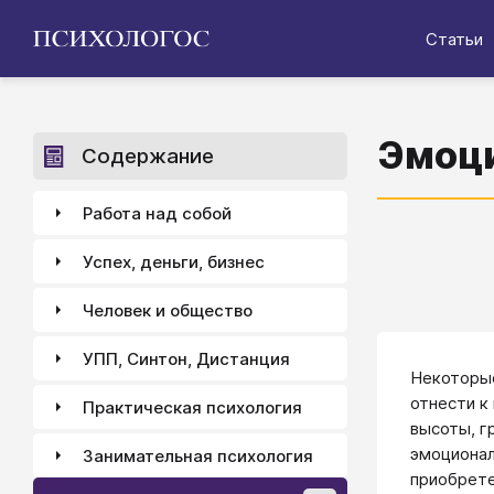
Статьи
Эмоци
Содержание
Работа над собой
Успех, деньги, бизнес
Человек и общество
УПП, Синтон, Дистанция
Некоторые
отнести к
Практическая психология
высоты, г
эмоционал
Занимательная психология
приобрет