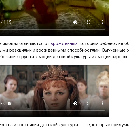
 эмоции отличаются от
врожденных
, которым ребенок не о
ми реакциями и врожденными способностями. Выученные эм
 большие группы: эмоции детской культуры и эмоции взросло
увства и состояния детской культуры — те, которые придумы