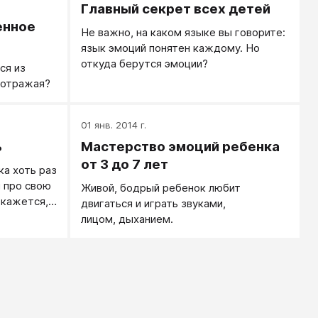
Главный секрет всех детей
енное
Не важно, на каком языке вы говорите:
язык эмоций понятен каждому. Но
откуда берутся эмоции?
ся из
 отражая?
01 янв. 2014 г.
ь
Мастерство эмоций ребенка
от 3 до 7 лет
ка хоть раз
я про свою
Живой, бодрый ребенок любит
 кажется,
двигаться и играть звуками,
жен, про
лицом, дыханием.
ернулась от