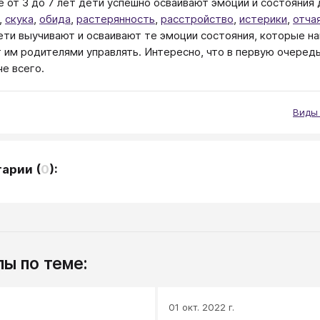
е от 3 до 7 лет дети успешно осваивают эмоции и состояния 
,
скука
,
обида
,
растерянность
,
расстройство
,
истерики
,
отча
ети выучивают и осваивают те эмоции состояния, которые н
 им родителями управлять. Интересно, что в первую очередь
че всего.
Виды
тарии
(
0
):
ы по теме:
.
01 окт. 2022 г.