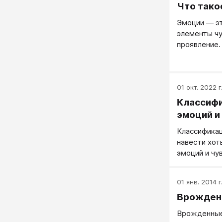
Что тако
Эмоции — э
элементы чу
проявление
01 окт. 2022 г
Классифи
эмоций и
Классификац
навести хот
эмоций и чу
исследовате
точно говор
01 янв. 2014 г
чувствах он
Врожден
контексте.
Врожденные