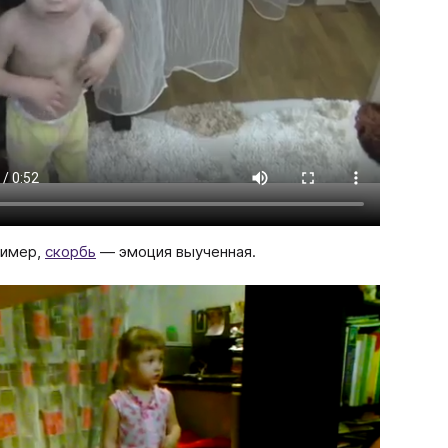
имер,
скорбь
— эмоция выученная.