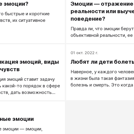
е эмоции?
Эмоции — отражение
реальности или выуч
то быстрые и короткие
поведение?
вств, их ситуативное
.
Правда ли, что эмоции берут
объективной реальности, ее
.
01 окт. 2022 г.
кация эмоций, виды
Любят ли дети болет
 чувств
Наверное, у каждого челове
в жизни была такая фантази
ия эмоций ставит задачу
болезнь и смерть. Это когда
ь какой-то порядок в сфере
что ты больше никому не ну
вств, дать возможность
тебя все забыли и удача отв
лям и практикам более
тебя.
ить, о каких эмоциях и
.
и говорят в том или ином
ные эмоции
 эмоции — эмоции,