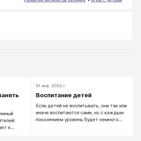
01 янв. 2002 г.
занять
Воспитание детей
Если детей не воспитывать, они так или
иначе воспитаются сами, но с каждым
емный
поколением уровень будет немного
ителей:
ниже.
ает к
заниматься