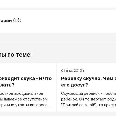
тарии
(
0
):
ы по теме:
.
01 янв. 2010 г.
иходит скука - и что
Ребенку скучно. Чем 
елать?
его досуг?
гостное эмоциональное
Скучающий ребенок - пробл
 вызываемое отсутствием
ребенок. Он то дергает род
 причине утраты интереса
"Поиграй со мной!", то прист
о происходит вокруг.
другим детям, то начинает 