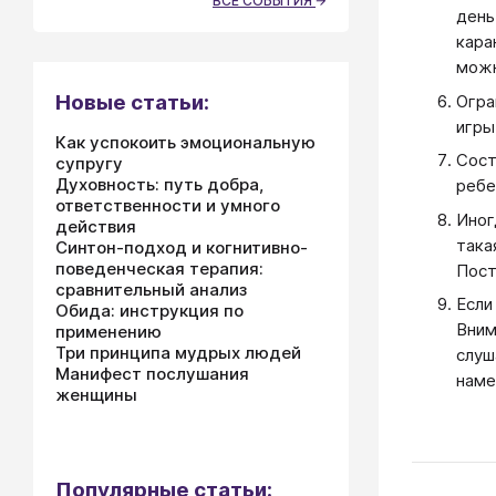
ВСЕ СОБЫТИЯ
день
кара
можн
Новые статьи:
Огра
игры
Как успокоить эмоциональную
Сост
супругу
Духовность: путь добра,
ребе
ответственности и умного
Иног
действия
така
Синтон-подход и когнитивно-
поведенческая терапия:
Пост
сравнительный анализ
Если
Обида: инструкция по
Вним
применению
Три принципа мудрых людей
слуш
Манифест послушания
наме
женщины
Популярные статьи: