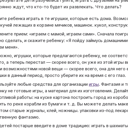
 результате дети разучились гулять, играть с друзьями на ул
оянно ждут, что кто-то будет их развлекать. Что делать?
ите ребенка играть в те игрушки, которые есть дома. Возмож
 кучей лежащих в корзине мячиков, машинок. кукол, конструкт
ените прием: «играем с мамой, играем сами». Сначала поигр
о сделать, и скажите ребенку: «Я пойду займусь домашними 
ви меня».
ожно, игрушки, которые предлагаются ребенку, не соответст
то, а теперь перестал — скорее всего, он уже из этой игры в
и возможностями новой вещи — скорее всего, она для него е
шки в данный период, просто уберите их на время с его глаз.
льзуйте любые средства для организации
игры
. Фантазия и 
нку не готовые игры, а материал для их изготовления. Делай
отливой работы: на куске картона построить город из коробо
ить по реке корабли из бумаги и т. д. Вы можете делать ма
этом старые журналы, клей, ножницы. упаковки из-под лекар
твенную фантазию.
детей постарше введите в доме традицию: играть в шахматы.