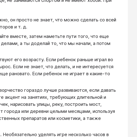
ице, не занимаются спортом и не имеют хобби. При
но, он просто не знает, что можно сделать со всей
оров и т. д.
айте вместе, затем наметьте пути того, что еще
делами, а ты доделай то, что мы начали, а потом
вуют его возрасту. Если ребенок раньше играл во
ырос. Если не знает, что делать, и не интересуется
ще рановато. Если ребенок не играет в какие-то
творчество гораздо лучше развиваются, если давать
те акцент на занятиях, требующих длительной и
чек, нарисовать улицы, реку, построить мост,
кет города или деревни целыми месяцами, используя
ственных препаратов или косметики, а также
 Необязательно уделять игре несколько часов в