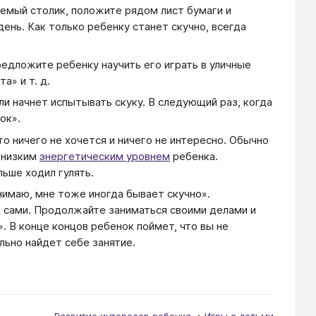
уемый столик, положите рядом лист бумаги и
день. Как только ребенку станет скучно, всегда
едложите ребенку научить его играть в уличные
а» и т. д.
ли начнет испытывать скуку. В следующий раз, когда
ок».
о ничего не хочется и ничего не интересно. Обычно
с низким
энергетическим уровнем
ребенка.
льше ходил гулять.
нимаю, мне тоже иногда бывает скучно».
ь сами. Продолжайте заниматься своими делами и
». В конце концов ребенок поймет, что вы не
льно найдет себе занятие.
Развитие интересов ребенка
Игры с детьми