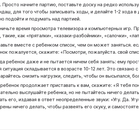
. Просто начните партию, поставьте доску на редко использ
ндаш, для того чтобы записывать ходы, и делайте 1-2 хода в 
о подойти и подумать над партией.
ничьте время просмотра телевизора и компьютерных игр. Пр
, такие, как «пряталки», «казаки-разбойники», «салочки», «лапт
авьте вместе с ребенком список, чем он может заняться. ес
нок пожалуется, скажите: «Посмотри, пожалуйста. свой спис
да ребенок даже и не пытается ничем себя занять: ему прост
я ситуация складывается в возрасте 10-12 лет. Это связано 
арайтесь снизить нагрузки, следить, чтобы он высыпался, бо
 ребенок продолжает приставать к вам, скажите: «Я тебя по
ательно выслушайте ребенка, но не пытайтесь ничего делат
ать его, издавая в ответ неопределенные звуки: «Угу. Да. Угу
рены ничего делать, чтобы развеять его скуку, и самостояте