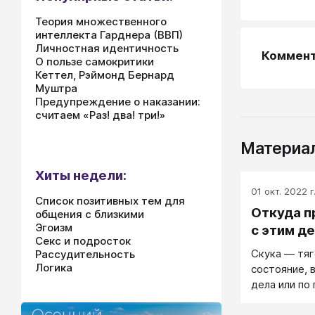
Теория множественного
интеллекта Гарднера (ВВП)
Личностная идентичность
Коммен
О пользе самокритики
Кеттел, Рэймонд Бернард
Муштра
Предупреждение о наказании:
считаем «Раз! два! три!»
Материал
Хиты недели:
01 окт. 2022 г
Список позитивных тем для
Откуда пр
общения с близкими
Эгоизм
с этим д
Секс и подросток
Скука — тя
Рассудительность
Логика
состояние,
дела или по
ко всему, чт