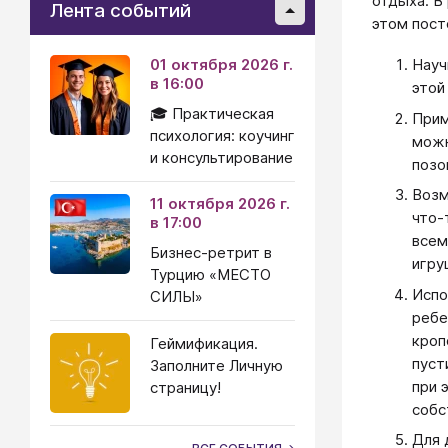
отдыха. В
Лента событий
этом пост
01 октября 2026 г.
Науч
в 16:00
этой
🎓 Практическая
Прим
психология: коучинг
можн
и консультирование
позо
Возм
11 октября 2026 г.
что-
в 17:00
всем
Бизнес-ретрит в
игру
Турцию «МЕСТО
Испо
СИЛЫ»
ребе
кроп
Геймификация.
пуст
Заполните Личную
при 
страницу!
собс
Для 