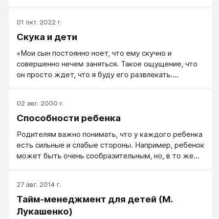
опасной ерундой. Как помочь ребенку заняться по-
книгах.
настоящему интересным делом? А кто будет
01 окт. 2022 г.
решать, интересное ли дело или нет? Интересно ли
Скука и дети
возиться в грязи, гонять голубей, сидеть за
компьютером дни и ночи напролет? Интересно ли
«Мои сын постоянно ноет, что ему скучно и
читать, мыть полы, готовить? Насколько интересно
совершенно нечем заняться. Такое ощущение, что
ходить по улицам своего города, учиться играть на
он просто ждет, что я буду его развлекать.
скрипке, узнавать что-то новое? Посмотрите на
Пробовала переключить его и предлагала заняться
людей вокруг: для каждого из них ответы на эти
домашними делами или почитать, но он не хочет.
вопросы будут разными.
02 авг. 2000 г.
Иногда он может просто лечь на кровать и
Способности ребенка
смотреть в потолок, а когда я спрашиваю: «Чем
занят?» — он отвечает: «Скучаю». Меня злит такое
Родителям важно понимать, что у каждого ребенка
отношение к времени».
есть сильные и слабые стороны. Например, ребенок
может быть очень сообразительным, но, в то же
время и ленивым. Таким образом,он начинает очень
ловко прогуливать школу или увиливать от
27 авг. 2014 г.
обязанностей по дому, рискуя быть заклейменным
Тайм-менеджмент для детей (М.
обычным лентяем. В это же время, напрочь
игнорируется его позитивное проявление такое как,
Лукашенко)