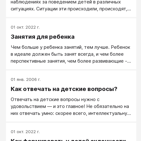
наблюдениях за поведением детей в различных
ситуациях. Ситуации эти происходили, происходят,
да и будут происходить на лагерных сменах
детских лагерей «Эскалибур-Кэмп».
01 окт. 2022 г.
Занятия для ребенка
Чем больше у ребенка занятий, тем лучше. Ребенок
в идеале должен быть занят всегда, и чем более
перспективные занятия, чем более развивающие -
тем лучше. С этой точки зрения ребенок может
быть в кружках с 7 утра до 21.00, и это только
01 янв. 2006 г.
хорошо.
Как отвечать на детские вопросы?
Отвечать на детские вопросы нужно с
удовольствием — и это главное! Не обязательно на
них отвечать умно: скорее всего, интеллектуальную
глубину ответов ваш ребенок не вполне оценит, а
если вы ответите понятно и так, что ребенку станет
01 окт. 2022 г.
весело — вы ответили прекрасно. Правда, не
бойтесь своих примитивных ответов. Ребенку 4