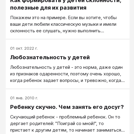
Как формировать у детей склонности,
года, он пришел к маме с вопросом, где живет Жар-
полезные для их развития
птица.
Покажем это на примере. Если вы хотите, чтобы
ваши дети любили классическую музыки и имели
склонность ее слушать, нужно выполнить
следующие условия: ваши дети должны слушать
классическую музыку часто и долго, чем раньше с
01 окт. 2022 г.
детства это происходит, тем лучше: детские
Любознательность у детей
запечатления самые прочные. Но не поздно
начинать ее слушать и в любом другом возрасте,
Любознательность у детей - это норма, даже один
отличном от детского.
из признаков одаренности, поэтому очень хорошо,
когда ребенок задает вопросы, и тревожно, когда
не задает. В этом случае надо серьезно
разобраться в причинах. На все вопросы детей надо
01 янв. 2010 г.
отвечать по научному точно и доступно, как бы вы
Ребенку скучно. Чем занять его досуг?
заняты ни были. Более того, нужно похвалить за
хороший вопрос, за желание узнать. Но еще лучше,
Скучающий ребенок - проблемный ребенок. Он то
если вы будете, с пониманием относясь к незнанию
дергает родителей: "Поиграй со мной!", то
ребенка, побуждать его самостоятельно находить
пристает к другим детям, то начинает заниматься
ответы на вопросы в словарях, справочниках,