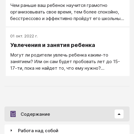
например, логичное аргументирование собственной
Чем раньше ваш ребенок научится грамотно
позиции, пусть даже и пока оно отражается в
организовывать свое время, тем более спокойно,
отказе помыть дома пол или сделать домашнее
бесстрессово и эффективно пройдут его школьные
задание по английскому.
годы, и тем более радостную, насыщенную и
наполненную событиями жизнь он проживет. Книга
01 окт. 2022 г.
Марианны Лукашенко обобщает многолетний опыт
Увлечения и занятия ребенка
«детского» тайм-менеджмента и дает технологии,
с помощью которых родители смогут сами освоить
Могут ли родители увлечь ребенка каким-то
с детьми весь инструментарий организации
занятием? Или он сам будет пробовать лет до 15-
времени, наведения порядка, поддержания
17-ти, пока не найдет то, что ему нужно?
дисциплины, постановки и достижения целей.
Рассчитывать ли только на счастливый случай?
Следует ли избегать всякого давления и советов со
стороны взрослых? Эти вопросы задают себе
практически все родители.
Содержание
Работа над собой