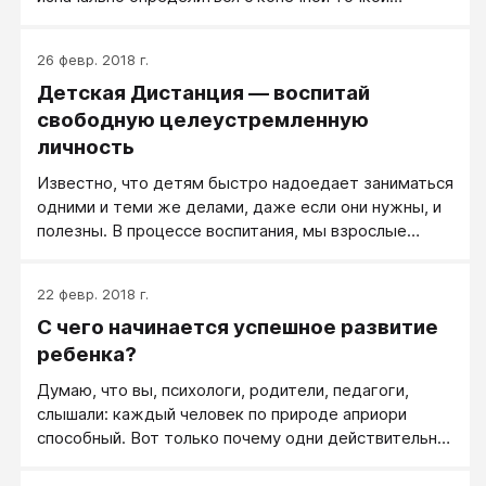
воспитания.
26 февр. 2018 г.
Детская Дистанция — воспитай
свободную целеустремленную
личность
Известно, что детям быстро надоедает заниматься
одними и теми же делами, даже если они нужны, и
полезны. В процессе воспитания, мы взрослые
ищем рычаги влияния на своего ребенка. Как
показывает практика, стили и методы воспитания
22 февр. 2018 г.
обычно передаются по наследству, но они не всегда
С чего начинается успешное развитие
эффективны. Меняются времена, меняемся и мы
вместе с ними.
ребенка?
Думаю, что вы, психологи, родители, педагоги,
слышали: каждый человек по природе априори
способный. Вот только почему одни действительно
проявляют свою талантливость, а другие свою
обычность?