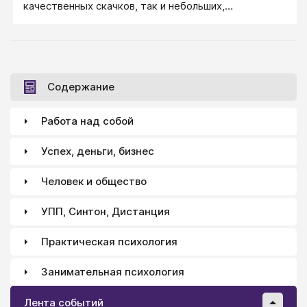
качественных скачков, так и небольших,
постепенных его изменений. Это все то, что в
ребенке растет (с возрастом) само, что
формируется под влиянием извне и развивается в
себе самим ребенком. Как происходит развитие
ребенка и как развивать у ребенка способности и
Содержание
склонности?
Работа над собой
Успех, деньги, бизнес
Человек и общество
УПП, Синтон, Дистанция
Практическая психология
Занимательная психология
Лента событий