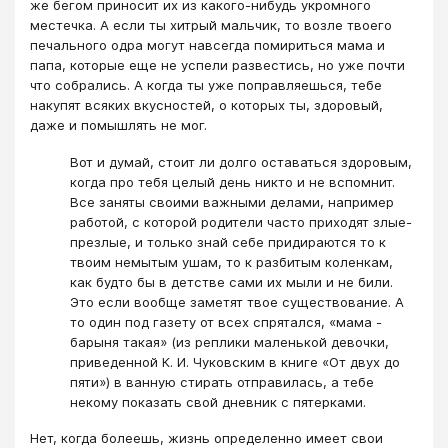
же бегом приносит их из какого-нибудь укромного
местечка. А если ты хитрый мальчик, то возле твоего
печального одра могут навсегда помириться мама и
папа, которые еще не успели развестись, но уже почти
что собрались. А когда ты уже поправляешься, тебе
накупят всяких вкусностей, о которых ты, здоровый,
даже и помышлять не мог.
Вот и думай, стоит ли долго оставаться здоровым,
когда про тебя целый день никто и не вспомнит.
Все заняты своими важными делами, например
работой, с которой родители часто приходят злые-
презлые, и только знай себе придираются то к
твоим немытым ушам, то к разбитым коленкам,
как будто бы в детстве сами их мыли и не били.
Это если вообще заметят твое существование. А
то один под газету от всех спрятался, «мама -
барыня такая» (из реплики маленькой девочки,
приведенной К. И. Чуковским в книге «От двух до
пяти») в ванную стирать отправилась, а тебе
некому показать свой дневник с пятерками.
Нет, когда болеешь, жизнь определенно имеет свои