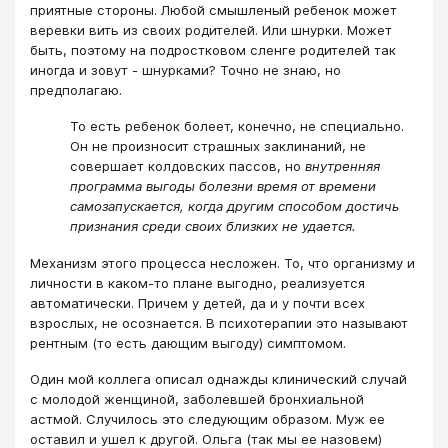
приятные стороны. Любой смышленый ребенок может
веревки вить из своих родителей. Или шнурки. Может
быть, поэтому на подростковом сленге родителей так
иногда и зовут - шнурками? Точно не знаю, но
предполагаю.
То есть ребенок болеет, конечно, не специально.
Он не произносит страшных заклинаний, не
совершает колдовских пассов, но
внутренняя
программа выгоды болезни время от времени
самозапускается, когда другим способом достичь
признания среди своих близких не удается.
Механизм этого процесса несложен. То, что организму и
личности в каком-то плане выгодно, реализуется
автоматически. Причем у детей, да и у почти всех
взрослых, не осознается. В психотерапии это называют
рентным (то есть дающим выгоду) симптомом.
Один мой коллега описал однажды клинический случай
с молодой женщиной, заболевшей бронхиальной
астмой. Случилось это следующим образом. Муж ее
оставил и ушел к другой. Ольга (так мы ее назовем)