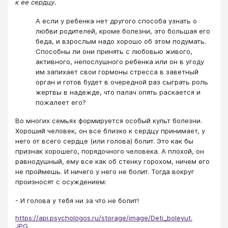
к ее сердцу.
А если у ребенка нет другого способа узнать о
любви родителей, кроме болезни, это большая его
беда, и взрослым надо хорошо об этом подумать.
Способны ли они принять с любовью живого,
активного, непослушного ребенка или он в угоду
им запихает свои гормоны стресса в заветный
орган и готов будет в очередной раз сыграть роль
жертвы в надежде, что палач опять раскается и
пожалеет его?
Во многих семьях формируется особый культ болезни.
Хороший человек, он все близко к сердцу принимает, у
него от всего сердце (или голова) болит. Это как бы
признак хорошего, порядочного человека. А плохой, он
равнодушный, ему все как об стенку горохом, ничем его
не проймешь. И ничего у него не болит. Тогда вокруг
произносят с осуждением:
- И голова у тебя ни за что не болит!
https://api.psychologos.ru/storage/image/Deti_boleyut.
JPG