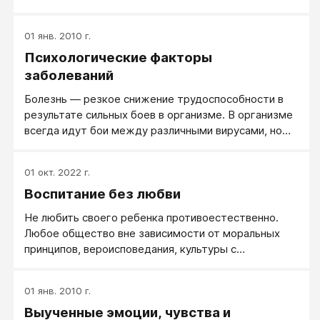
01 янв. 2010 г.
Психологические факторы
заболеваний
Болезнь — резкое снижение трудоспособности в
результате сильных боев в организме. В организме
всегда идут бои между различными вирусами, но
если это проходит в штатном режиме и не отнимает
много сил, мы называем это здоровьем.
01 окт. 2022 г.
Воспитание без любви
Не любить своего ребенка противоестественно.
Любое общество вне зависимости от моральных
принципов, вероисповедания, культуры с
осуждением относится к матерям–«кукушкам»,
отцам, не признающим своих детей.
01 янв. 2010 г.
Выученные эмоции, чувства и