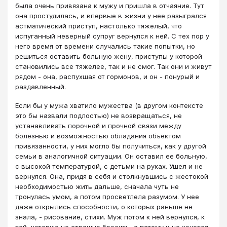
была очень привязана к мужу и пришла в отчаяние. Тут
она простудилась, и впервые в жизни у нее разыгрался
астматический приступ, настолько тяжелый, что
испуганный неверный супруг вернулся к ней. С тех пор у
него время от времени случались такие попытки, но
решиться оставить больную жену, приступы у которой
становились все тяжелее, так и не смог. Так они и живут
рядом - она, распухшая от гормонов, и он - понурый и
раздавленный.
Если бы у мужа хватило мужества (в другом контексте
это бы назвали подлостью) не возвращаться, не
устанавливать порочной и прочной связи между
болезнью и возможностью обладания объектом
привязанности, у них могло бы получиться, как у другой
семьи в аналогичной ситуации. Он оставил ее больную,
с высокой температурой, с детьми на руках. Ушел и не
вернулся. Она, придя в себя и столкнувшись с жестокой
необходимостью жить дальше, сначала чуть не
тронулась умом, а потом просветлела разумом. У нее
даже открылись способности, о которых раньше не
знала, - рисование, стихи. Муж потом к ней вернулся, к
той, которую не страшно бросить, а потому и не хочется