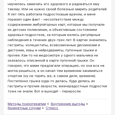
научилась замечать его здорового и радоваться ему
такому. Или не нужно своей болезнью мирить родителей.
Я лет пять работала подростковым врачом, и меня
поразил один факт - несоответствие между
содержанием амбулаторных карт, которые мы получали
из детских поликлиник, и объективным состоянием
здоровья подростков, за которым велись регулярные
наблюдения в течение двух-трех лет. В картах значились
гастриты, холециститы, всевозможные дискинезии и
дистонии, язвы и нейродермиты, пупочные грыжи и
прочее. Как-то на медосмотре у одного мальчика не
оказалось описанной в карте пупочной грыжи. Он
говорил, что маме предлагали операцию, но она все не
могла решиться, а он начал тем временем заниматься
спортом (ну не терять же, в самом деле, времени).
Постепенно грыжа куда-то делась. Куда делись их
гастриты и прочие хворости, жизнерадостные подростки
тоже не знали. Вот и выходит - переросли.
Методы психотерапии
Внутренние выгоды
Конкретные случаи
Стресс