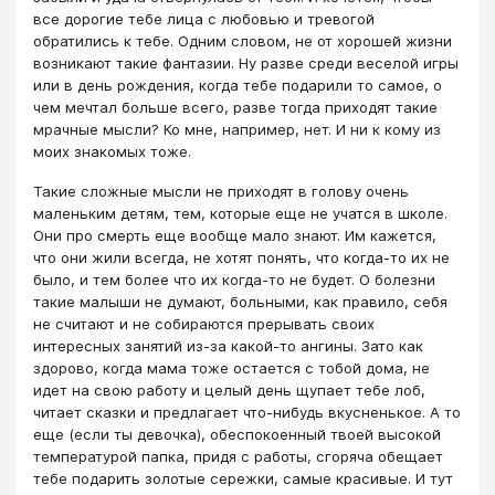
все дорогие тебе лица с любовью и тревогой
обратились к тебе. Одним словом, не от хорошей жизни
возникают такие фантазии. Ну разве среди веселой игры
или в день рождения, когда тебе подарили то самое, о
чем мечтал больше всего, разве тогда приходят такие
мрачные мысли? Ко мне, например, нет. И ни к кому из
моих знакомых тоже.
Такие сложные мысли не приходят в голову очень
маленьким детям, тем, которые еще не учатся в школе.
Они про смерть еще вообще мало знают. Им кажется,
что они жили всегда, не хотят понять, что когда-то их не
было, и тем более что их когда-то не будет. О болезни
такие малыши не думают, больными, как правило, себя
не считают и не собираются прерывать своих
интересных занятий из-за какой-то ангины. Зато как
здорово, когда мама тоже остается с тобой дома, не
идет на свою работу и целый день щупает тебе лоб,
читает сказки и предлагает что-нибудь вкусненькое. А то
еще (если ты девочка), обеспокоенный твоей высокой
температурой папка, придя с работы, сгоряча обещает
тебе подарить золотые сережки, самые красивые. И тут