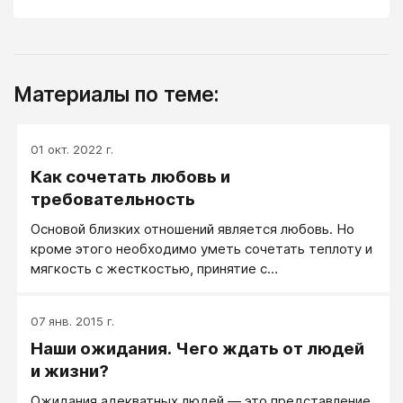
Материалы по теме:
01 окт. 2022 г.
Как сочетать любовь и
требовательность
Основой близких отношений является любовь. Но
кроме этого необходимо уметь сочетать теплоту и
мягкость с жесткостью, принятие с
требовательностью. Например, если шаловливый
сын собирается пройти на минутку в квартиру не
07 янв. 2015 г.
снимая грязной обуви, то нужно суметь так
Наши ожидания. Чего ждать от людей
остановить его, чтобы с одной стороны это было
мягко и с любовью, а с другой не вызывало
и жизни?
сомнений, что ваше требование не обсуждается.
Ожидания адекватных людей — это представление