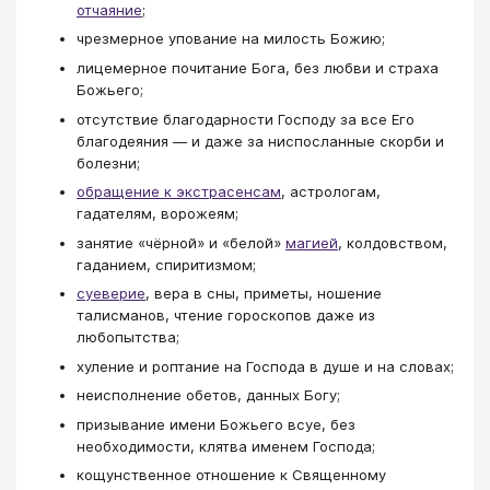
отчаяние
;
чрезмерное упование на милость Божию;
лицемерное почитание Бога, без любви и страха
Божьего;
отсутствие благодарности Господу за все Его
благодеяния — и даже за ниспосланные скорби и
болезни;
обращение к экстрасенсам
, астрологам,
гадателям, ворожеям;
занятие «чёрной» и «белой»
магией
, колдовством,
гаданием, спиритизмом;
суеверие
, вера в сны, приметы, ношение
талисманов, чтение гороскопов даже из
любопытства;
хуление и роптание на Господа в душе и на словах;
неисполнение обетов, данных Богу;
призывание имени Божьего всуе, без
необходимости, клятва именем Господа;
кощунственное отношение к Священному