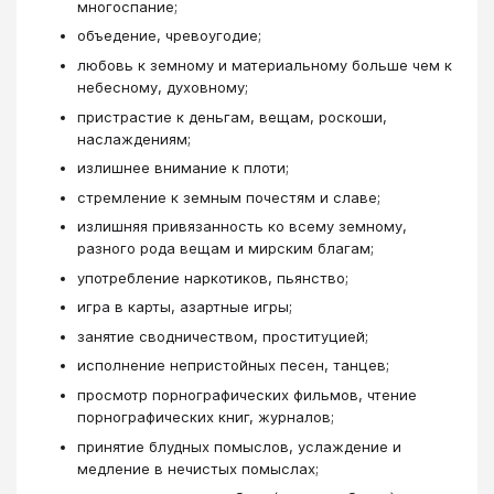
многоспание;
объедение, чревоугодие;
любовь к земному и материальному больше чем к
небесному, духовному;
пристрастие к деньгам, вещам, роскоши,
наслаждениям;
излишнее внимание к плоти;
стремление к земным почестям и славе;
излишняя привязанность ко всему земному,
разного рода вещам и мирским благам;
употребление наркотиков, пьянство;
игра в карты, азартные игры;
занятие сводничеством, проституцией;
исполнение непристойных песен, танцев;
просмотр порнографических фильмов, чтение
порнографических книг, журналов;
принятие блудных помыслов, услаждение и
медление в нечистых помыслах;