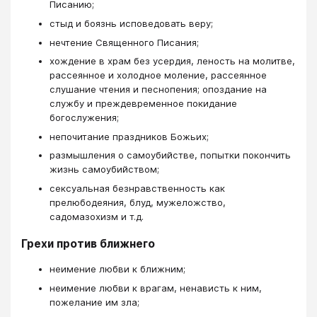
Писанию;
стыд и боязнь исповедовать веру;
нечтение Священного Писания;
хождение в храм без усердия, леность на молитве,
рассеянное и холодное моление, рассеянное
слушание чтения и песнопения; опоздание на
службу и преждевременное покидание
богослужения;
непочитание праздников Божьих;
размышления о самоубийстве, попытки покончить
жизнь самоубийством;
сексуальная безнравственность как
прелюбодеяния, блуд, мужеложство,
садомазохизм и т.д.
Грехи против ближнего
неимение любви к ближним;
неимение любви к врагам, ненависть к ним,
пожелание им зла;