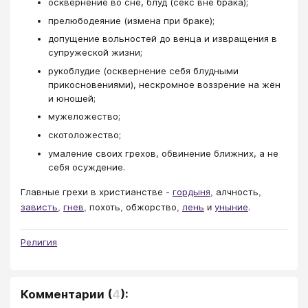
осквернение во сне, блуд (секс вне брака);
прелюбодеяние (измена при браке);
допущение вольностей до венца и извращения в
супружеской жизни;
рукоблудие (осквернение себя блудными
прикосновениями), нескромное воззрение на жён
и юношей;
мужеложество;
скотоложество;
умаление своих грехов, обвинение ближних, а не
себя осуждение.
Главные грехи в христианстве -
гордыня
алчность
,
,
зависть
гнев
похоть
обжорство
лень
уныние
.
,
,
,
,
и
Религия
Комментарии
(
4
):