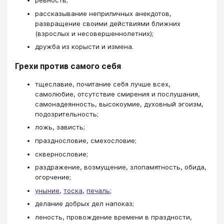
ревность;
рассказывание неприличных анекдотов,
развращение своими действиями ближних
(взрослых и несовершеннолетних);
дружба из корысти и измена.
Грехи против самого себя
тщеславие, почитание себя лучше всех,
самолюбие, отсутствие смирения и послушания,
самонадеянность, высокоумие, духовный эгоизм,
подозрительность;
ложь, зависть;
празднословие, смехословие;
сквернословие;
раздражение, возмущение, злопамятность, обида,
огорчение;
уныние
,
тоска
,
печаль
;
делание добрых дел напоказ;
леность, провождение времени в праздности,