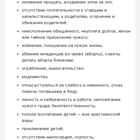
неумение прощать, воздаяние злом за зло;
отсутствие почтительности к старшим и
начальствующим, к родителям, огорчение и
обижание родителей;
неисполнение обещанного, неуплата долгов, явное
или тайное присвоение чужого;
избиение, покушение на чужую жизнь;
убиение младенцев во чреве (аборты), советы
делать аборты ближним;
ограбление, вымогательство;
мздоимство;
отказ вступиться за слабого и невинного, отказ
помочь попавшему в беду;
леность и небрежность в работе, непочитание
чужого труда, безответственность;
плохое воспитание детей — вне христианской
веры;
проклинание детей;
отсутствие милосердия, скупость;