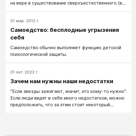
на вере в существование сверхъестественного (в
сверхъестественную силу) и в зависимость от
этого результата человеческих действий и жизни
01 мар. 2012 г.
человека. Эта вера - основной признак и элемент
Самоедство: бесплодные угрызения
любой религии. Религия включает в себя свод
моральных норм и типов поведения, обрядов,
себя
культовых действий и объединение людей в
Самоедство обычно выполняет функцию детской
организации (церковь, религиозную общину).
психологической защиты.
01 окт. 2022 г.
Зачем нам нужны наши недостатки
"Если звезды зажигают, значит, это кому-то нужно".
Если люди видят в себе много недостатков, можно
предположить, что за этим стоит некоторый
интерес и выгода. Какой интерес, какая выгода?