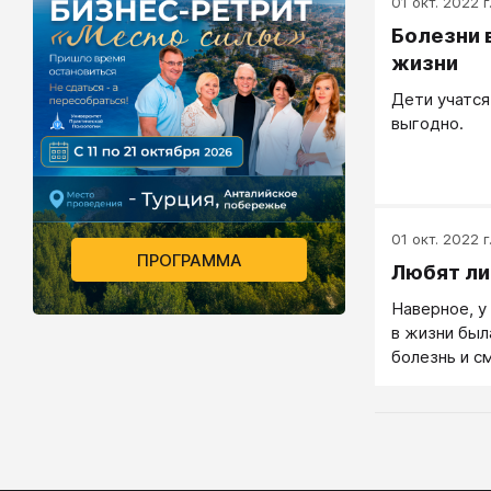
01 окт. 2022 г
Болезни 
жизни
Дети учатся
выгодно.
01 окт. 2022 г
ПРОГРАММА
Любят ли
Наверное, у
в жизни был
болезнь и с
что ты боль
тебя все за
тебя.