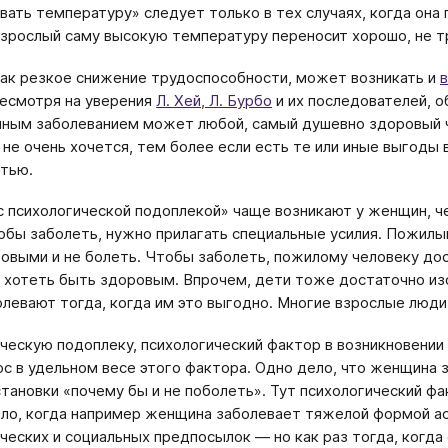
вать температуру» следует только в тех случаях, когда она
взрослый саму высокую температуру переносит хорошо, не т
как резкое снижение трудоспособности, может возникать и
в
несмотря на уверения
Л. Хей, Л. Бурбо
и их последователей, о
ным заболеванием может любой, самый душевно здоровый че
не очень хочется, тем более если есть те или иные выгоды 
тью.
с психологической подоплекой» чаще возникают у женщин, че
обы заболеть, нужно прилагать специальные усилия. Пожилы
овыми и не болеть. Чтобы заболеть, пожилому человеку дос
 хотеть быть здоровым. Впрочем, дети тоже достаточно из
олевают тогда, когда им это выгодно. Многие взрослые люд
ческую подоплеку, психологический фактор в возникновении 
ос в удельном весе этого фактора. Одно дело, что женщина з
становки «почему бы и не поболеть». Тут психологический ф
ло, когда например женщина заболевает тяжелой формой астм
ческих и социальных предпосылок — но как раз тогда, когда 