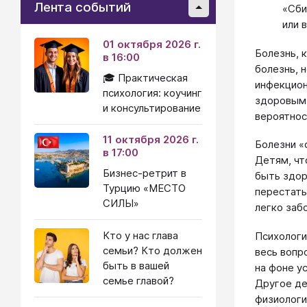
Лента событий
«Сби
или 
01 октября 2026 г.
Болезнь, 
в 16:00
болезнь, 
🎓 Практическая
инфекцион
психология: коучинг
здоровым 
и консультирование
вероятнос
11 октября 2026 г.
Болезни «
в 17:00
Детям, чт
Бизнес-ретрит в
быть здор
Турцию «МЕСТО
перестать
СИЛЫ»
легко заб
Кто у нас глава
Психологи
семьи? Кто должен
весь вопр
быть в вашей
на фоне у
семье главой?
Другое де
физиологи