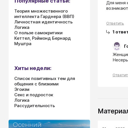
Популярные статьи:
Для меня 
возникают
Теория множественного
интеллекта Гарднера (ВВП)
Личностная идентичность
Ответить
Логика
1
отве
О пользе самокритики
Кеттел, Рэймонд Бернард
Муштра
Г
Женщин
Несерье
Хиты недели:
Ответи
Список позитивных тем для
общения с близкими
Эгоизм
Секс и подросток
Логика
Рассудительность
Материал