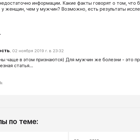
недостаточно информации. Какие факты говорят о том, что б
 у женщин, чем у мужчин? Возможно, есть результаты иссл
т
ость
,
02 ноября 2019 г. в 23:32
ы чаще в этом признаются) Для мужчин же болезни - это про
зная статья... 
ть
ы по теме: