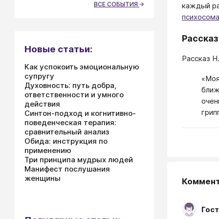
ВСЕ СОБЫТИЯ
каждый ра
психосом
Расска
Новые статьи:
Рассказ Н.
Как успокоить эмоциональную
супругу
«Моя
Духовность: путь добра,
ближ
ответственности и умного
очен
действия
грип
Синтон-подход и когнитивно-
поведенческая терапия:
сравнительный анализ
Обида: инструкция по
применению
Три принципа мудрых людей
Манифест послушания
женщины
Коммен
Гост