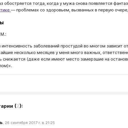
з обостряется тогда, когда у мужа снова появляется фантаз
атике
— проблемах со здоровьем, вызванных в первую очере
зы
М.:
 интенсивность заболеваний простудой во многом зависит от 
айшие несколько месяцев у меня много важных, ответственн
ь снижается (даже если имеют место замерзшие на остановк
пом)».
тарии
(
2
):
ь
,
26 сентября 2017 г. в 21:25