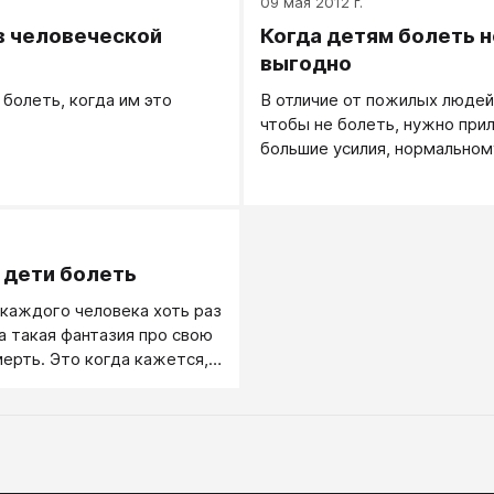
.
09 мая 2012 г.
в человеческой
Когда детям болеть н
выгодно
 болеть, когда им это
В отличие от пожилых людей
чтобы не болеть, нужно при
большие усилия, нормальном
заболеть не просто.
.
 дети болеть
 каждого человека хоть раз
а такая фантазия про свою
мерть. Это когда кажется,
ше никому не нужен, про
были и удача отвернулась от