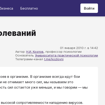
бизнеса
Бесплатно
Войти
олеваний
01 января 2010 г. в 14:42
Автор:
Н.И. Козлов
, профессор психологии
Основатель
Университета практической психологии
Телеграмм-канал
t.me/kozlovni
ев в организме. В организме всегда идут бои
и не отнимает много сил, мы называем это
ность сил остается уже меньше, и мы говорим — мы
о высокой сопротивляемости нападению вирусов.