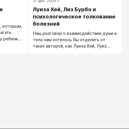
31 дек. 2005 г.
е
Луиза Хей, Лиз Бурбо и
психологическое толкование
болезней
, которым,
лагать
Наш разговор о взаимодействии души и
у ребенку
тела нам хотелось бы отделить от
таких авторов, как Луиза Хей, Луиз
Бурбо и других, ищущих глубинных
внутренних проблем за различной
психосоматикой.