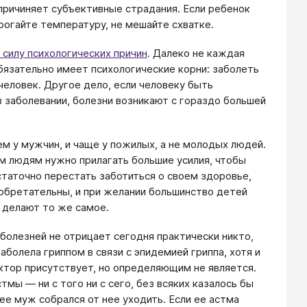
 причиняет субъективные страдания. Если ребенок
рогайте температуру, не мешайте схватке.
 силу психологических причин
. Далеко не каждая
бязательно имеет психологические корни: заболеть
ловек. Другое дело, если человеку быть
в заболевании, болезни возникают с гораздо большей
м у мужчин, и чаще у пожилых, а не молодых людей.
м людям нужно прилагать большие усилия, чтобы
таточно перестать заботиться о своем здоровье,
обретательны, и при желании большинство детей
и делают то же самое.
болезней не отрицает сегодня практически никто,
аболела гриппом в связи с эпидемией гриппа, хотя и
актор присутствует, но определяющим не является.
ы — ни с того ни с сего, без всяких казалось бы
ее муж собрался от нее уходить. Если ее астма