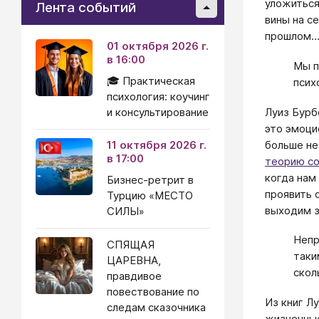
уложиться
Лента событий
вины на с
прошлом
01 октября 2026 г.
в 16:00
Мы п
🎓 Практическая
псих
психология: коучинг
Луиз Бурб
и консультирование
это эмоци
больше не
11 октября 2026 г.
в 17:00
теорию со
когда нам
Бизнес-ретрит в
проявить 
Турцию «МЕСТО
выходим з
СИЛЫ»
Непр
СПЯЩАЯ
таки
ЦАРЕВНА,
скол
правдивое
повествование по
Из книг Л
следам сказочника
жизненные