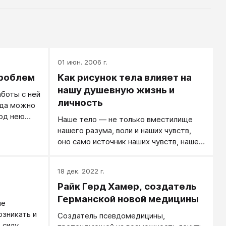
01 июн. 2006 г.
проблем
Как рисунок тела влияет на
нашу душевную жизнь и
аботы с ней
личность
гда можно
под нею
Наше тело — не только вместилище
бинное.
нашего разума, воли и наших чувств,
оно само источник наших чувств, нашей
воли и даже нашего разума.
18 дек. 2022 г.
Райк Герд Хамер, создатель
Германской новой медицины
ие
зникать и
Создатель псевдомедицины,
в силу