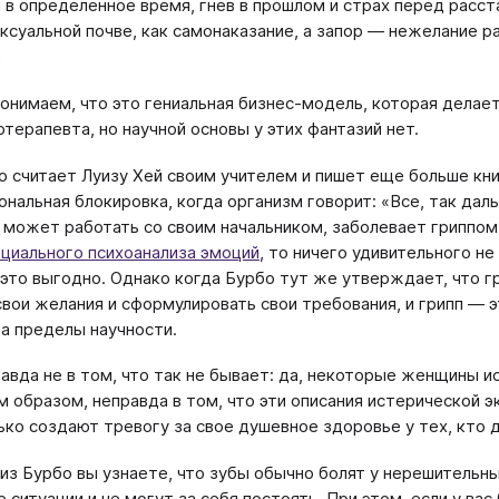
 в определенное время, гнев в прошлом и страх перед расст
ексуальной почве, как самонаказание, а запор — нежелание р
…
онимаем, что это гениальная бизнес-модель, которая делае
отерапевта, но научной основы у этих фантазий нет.
о считает Луизу Хей своим учителем и пишет еще больше кни
ональная блокировка, когда организм говорит: «Все, так даль
 может работать со своим начальником, заболевает гриппом
циального психоанализа эмоций
, то ничего удивительного н
 это выгодно. Однако когда Бурбо тут же утверждает, что г
свои желания и сформулировать свои требования, и грипп —
а пределы научности.
авда не в том, что так не бывает: да, некоторые женщины и
м образом, неправда в том, что эти описания истерической э
ько создают тревогу за свое душевное здоровье у тех, кто 
уиз Бурбо вы узнаете, что зубы обычно болят у нерешительн
 ситуации и не могут за себя постоять. При этом, если у вас