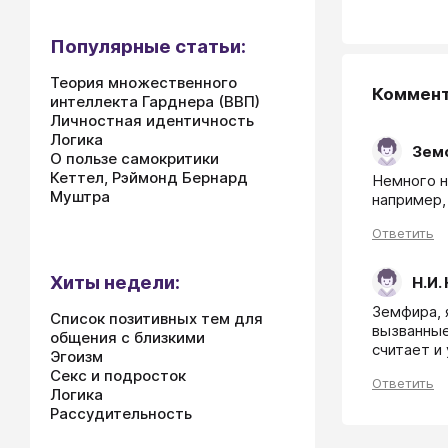
Популярные статьи:
Теория множественного
Коммен
интеллекта Гарднера (ВВП)
Личностная идентичность
Логика
Зем
О пользе самокритики
Кеттел, Рэймонд Бернард
Немного н
Муштра
например,
Ответить
Хиты недели:
Н.И.
Земфира, 
Список позитивных тем для
вызванные
общения с близкими
считает и
Эгоизм
Секс и подросток
Ответить
Логика
Рассудительность