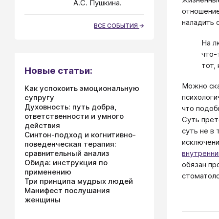
А.С. Пушкина.
отношение
наладить 
ВСЕ СОБЫТИЯ
На л
что-
тот,
Новые статьи:
Можно ска
Как успокоить эмоциональную
психологи
супругу
Духовность: путь добра,
что подоб
ответственности и умного
Суть прет
действия
суть не в
Синтон-подход и когнитивно-
исключени
поведенческая терапия:
внутренн
сравнительный анализ
Обида: инструкция по
обязан про
применению
стоматоло
Три принципа мудрых людей
Манифест послушания
женщины