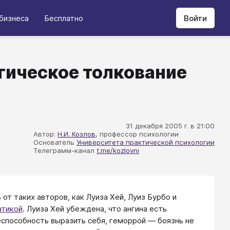
бизнеса
Бесплатно
Войти
огическое толкование
31 декабря 2005 г. в 21:00
Автор:
Н.И. Козлов
, профессор психологии
Основатель
Университета практической психологии
Телеграмм-канал
t.me/kozlovni
от таких авторов, как Луиза Хей, Луиз Бурбо и
атикой
. Луиза Хей убеждена, что ангина есть
еспособность выразить себя, геморрой — боязнь не