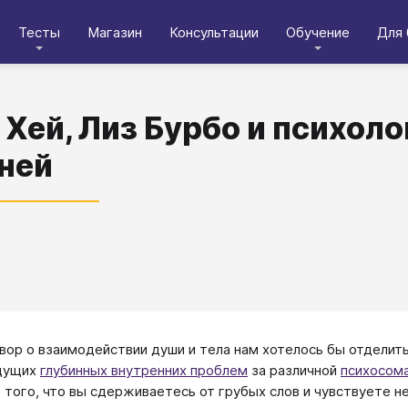
Тесты
Магазин
Консультации
Обучение
Для 
 Хей, Лиз Бурбо и психол
ней
вор о взаимодействии души и тела нам хотелось бы отделить 
ищущих
глубинных внутренних проблем
за различной
психосом
 того, что вы сдерживаетесь от грубых слов и чувствуете н