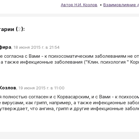
Автор Н.И. Козлов
Взаимовлияние д
тарии
(
2
):
фира
,
18 июня 2015 г. в 21:54
е согласна с Вами - к психосоматическим заболеваниям не от
 а также инфекционные заболевания ("Клин. психология " Кор
 Козлов
,
19 июня 2015 г. в 11:00
я полностью согласен и с Корвасарским, и с Вами - к психос
 вирусами, как грипп, например, а также инфекционные заболе
 утверждает, что ангина, грипп и другие инфекционные забо