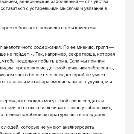
аванием, венерические заболевания — от чувства
асставаться с устаревшими мыслями и увязание в
т просто больного человека еще и клиентом
г аналогичного содержания. По ее мнению, грипп —
ше не пойдет!». Так, например, секретарша, которая
, чтобы недельку побыть дома. Если мы помним
е видим: продолжение детской привычки заболевать,
риппом часто болеет человек, который не умеет
 это телесная метафора эмоционального удушья, мы
стероидного склада могут свой грипп создать и
кзотики не столько излечивают грипп у заболевших,
до чтения подобной литературы был еще здоров.
ых людей, которые не умеют анализировать
 болят зубы справа, вам следует изменить свое