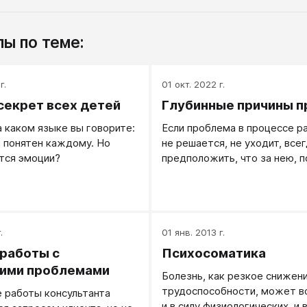
ы по теме:
г.
01 окт. 2022 г.
секрет всех детей
Глубинные причины 
а каком языке вы говорите:
Если проблема в процессе р
 понятен каждому. Но
не решается, не уходит, все
тся эмоции?
предположить, что за нею, 
лежит еще что-то более глу
.
01 янв. 2013 г.
работы с
Психосоматика
ними проблемами
Болезнь, как резкое снижен
трудоспособности, может во
 работы консультанта
и в силу физиологических, и 