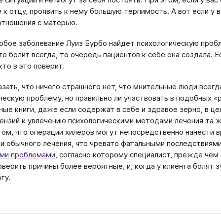
 к отцу, проявить к нему большую терпимость. А вот если у
отношения с матерью.
юбое заболевание Луиз Бурбо найдет психологическую пробл
то болит всегда, то очередь пациентов к себе она создала. 
 кто в это поверит.
зать, что ничего страшного нет, что мнительные люди всегда
ческую проблему, но правильно ли участвовать в подобных 
ные книги, даже если содержат в себе и здравое зерно, в ц
ензий к увлечению психологическими методами лечения та ж
 том, что операции хилеров могут непосредственно нанести 
и обычного лечения, что чревато фатальными последствиями
ими проблемами
, согласно которому специалист, прежде чем
верить причины более вероятные, и, когда у клиента болят зу
гу.