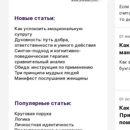
и ег
Если
жалу
счит
внов
Новые статьи:
то д
сопр
М. н
Как успокоить эмоциональную
запр
супругу
01 ян
наст
Духовность: путь добра,
Как
ответственности и умного действия
Синтон-подход и когнитивно-
ман
поведенческая терапия:
сравнительный анализ
Как 
Обида: инструкция по применению
бухг
Три принципа мудрых людей
Манифест послушания женщины
01 окт
Популярные статьи:
Как
Круговая порука
При
Логика
по
Личностная идентичность