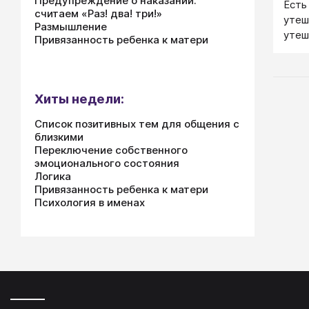
Предупреждение о наказании:
Есть
считаем «Раз! два! три!»
утеш
Размышление
утеш
Привязанность ребенка к матери
выпр
утеш
слез
спос
Хиты недели:
плак
Список позитивных тем для общения с
сдер
близкими
оста
Переключение собственного
свои
эмоционального состояния
него
Логика
не п
Привязанность ребенка к матери
утеш
Психология в именах
моло
добр
внуши