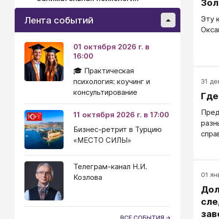
Зол
Эту 
Лента событий
Окса
01 октября 2026 г. в
16:00
🎓 Практическая
психология: коучинг и
31 де
консультирование
Где
Пред
11 октября 2026 г. в 17:00
разн
Бизнес-ретрит в Турцию
спра
«МЕСТО СИЛЫ»
к пр
мето
посл
Телеграм-канал Н.И.
01 ян
втор
Козлова
пони
Дол
искр
сле
кото
зав
ВСЕ СОБЫТИЯ