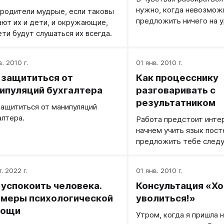
о родные, и одновременно
нужно, когда невозмож
 родители мудрые, если таковы
ется, что уже не в состоянии
предложить ничего на 
ают их и дети, и окружающие,
ь проходить через все мучения,
действий.
ети будут слушаться их всегда.
овождающие ее беременности.
е может сформулировать свой
ос к психотерапевту иначе как в
в. 2010 г.
01 янв. 2010 г.
ойчивой просьбе о помощи.
 защититься от
Как процесснику
ипуляций бухгалтера
разговаривать с
результатником
защититься от манипуляций
алтера.
Работа предстоит инте
начнем учить язык пост
предложить тебе след
того чтобы проанализир
говоришь, как ты задае
. 2022 г.
01 янв. 2010 г.
что Миша говорит, как 
 успокоить человека.
Консультация «Хо
друг другу, предлагаю 
запись на диктофон. П
меры психологической
уволиться!»
включенный диктофон в
мощи
Утром, когда я пришла н
потом прослушаешь зап