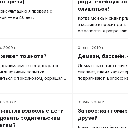
отарева)
родителей нужно
слушаться!
консультацию я провела с
ной — ей 40 лет.
Когда мой сын сидит ря
в машине и просит дать
ее завести, я разрешаю
большим удовольствием
к. 2009 г.
01 янв. 2010 г.
 живет тошнота?
Демиан, бассейн,
принимаемые неоднократно
Демиан тихонько плаче
ыми врачами попытки
хлюпает, плечи характе
виться с токсикозом, обращаясь
подрагивают. Вопрос: к
актикуемым в таких случаях
папе, который через ми
дам, были безуспешны. Живя
заметил тоже?
едние шесть лет со своим
в. 2003 г.
31 дек. 2009 г.
ым мужем, человеком тонким,
мающим, М. говорит о своем
жны ли взрослые дети
Запрос: как поми
еннем желании родить ребенка,
довать родительским
друзей
рого страстно ожидают ее муж
етам?
В чувствах разбираться