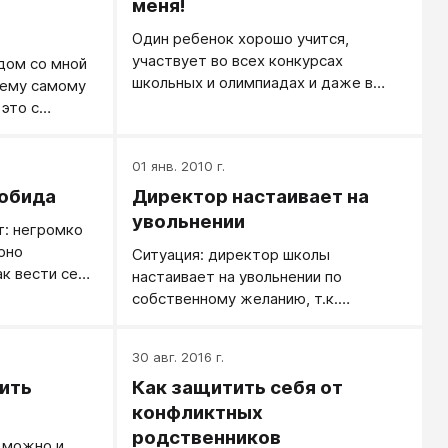
меня!
Один ребенок хорошо учится,
участвует во всех конкурсах
дом со мной
школьных и олимпиадах и даже в
 ему самому
городских, вроде думаю можно ему
 это с
немного поиграть в эту игру «танки
.
онлайн», но другому тоже хочется
01 янв. 2010 г.
играть, а успеваемость у него
меньше.
 обида
Директор настаивает на
увольнении
т: негромко
рно
Ситуация: директор школы
ак вести себя
настаивает на увольнении по
нуту это
собственному желанию, т.к.
требуется место.
30 авг. 2016 г.
рить
Как защитить себя от
конфликтных
родственников
 можно и