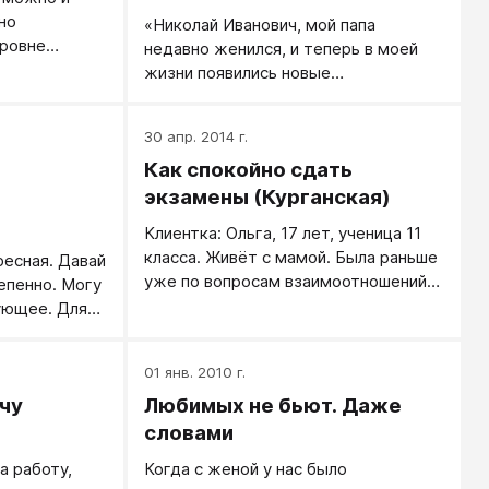
но
«Николай Иванович, мой папа
уровне
недавно женился, и теперь в моей
жизни появились новые
родственники, а конкретно тетя
Роза, сестра папиной новой жены,
30 апр. 2014 г.
Кати...»
Как спокойно сдать
экзамены (Курганская)
Клиентка: Ольга, 17 лет, ученица 11
класса. Живёт с мамой. Была раньше
ресная. Давай
уже по вопросам взаимоотношений с
епенно. Могу
мамой. Сейчас готовится к сдаче
ующее. Для
выпускных экзаменов, я ее
овать как ты
консультирую.
шь вопросы,
01 янв. 2010 г.
отвечаете
чу
Любимых не бьют. Даже
сделать
росто положи
словами
 комнате и
а работу,
Когда с женой у нас было
ись и