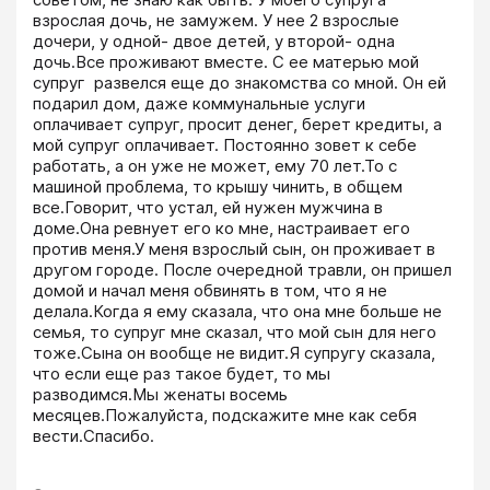
взрослая дочь, не замужем. У нее 2 взрослые 
дочери, у одной- двое детей, у второй- одна 
дочь.Все проживают вместе. С ее матерью мой 
супруг  развелся еще до знакомства со мной. Он ей 
подарил дом, даже коммунальные услуги 
оплачивает супруг, просит денег, берет кредиты, а 
мой супруг оплачивает. Постоянно зовет к себе 
работать, а он уже не может, ему 70 лет.То с 
машиной проблема, то крышу чинить, в общем 
все.Говорит, что устал, ей нужен мужчина в 
доме.Она ревнует его ко мне, настраивает его 
против меня.У меня взрослый сын, он проживает в 
другом городе. После очередной травли, он пришел 
домой и начал меня обвинять в том, что я не 
делала.Когда я ему сказала, что она мне больше не 
семья, то супруг мне сказал, что мой сын для него 
тоже.Сына он вообще не видит.Я супругу сказала, 
что если еще раз такое будет, то мы 
разводимся.Мы женаты восемь 
месяцев.Пожалуйста, подскажите мне как себя 
вести.Спасибо.