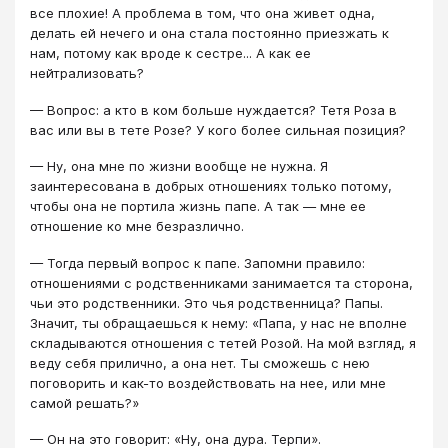
все плохие! А проблема в том, что она живет одна,
делать ей нечего и она стала постоянно приезжать к
нам, потому как вроде к сестре... А как ее
нейтрализовать?
— Вопрос: а кто в ком больше нуждается? Тетя Роза в
вас или вы в тете Розе? У кого более сильная позиция?
— Ну, она мне по жизни вообще не нужна. Я
заинтересована в добрых отношениях только потому,
чтобы она не портила жизнь папе. А так — мне ее
отношение ко мне безразлично.
— Тогда первый вопрос к папе. Запомни правило:
отношениями с родственниками занимается та сторона,
чьи это родственники. Это чья родственница? Папы.
Значит, ты обращаешься к нему: «Папа, у нас не вполне
складываются отношения с тетей Розой. На мой взгляд, я
веду себя прилично, а она нет. Ты сможешь с нею
поговорить и как-то воздействовать на нее, или мне
самой решать?»
— Он на это говорит: «Ну, она дура. Терпи».