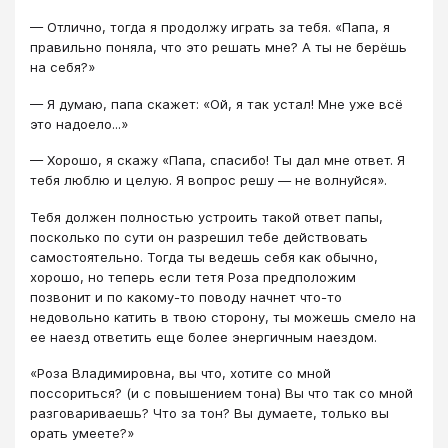
— Отлично, тогда я продолжу играть за тебя. «Папа, я
правильно поняла, что это решать мне? А ты не берёшь
на себя?»
— Я думаю, папа скажет: «Ой, я так устал! Мне уже всё
это надоело...»
— Хорошо, я скажу «Папа, спасибо! Ты дал мне ответ. Я
тебя люблю и целую. Я вопрос решу — не волнуйся».
Тебя должен полностью устроить такой ответ папы,
посколько по сути он разрешил тебе действовать
самостоятельно. Тогда ты ведешь себя как обычно,
хорошо, но теперь если тетя Роза предположим
позвонит и по какому-то поводу начнет что-то
недовольно катить в твою сторону, ты можешь смело на
ее наезд ответить еще более энергичным наездом.
«Роза Владимировна, вы что, хотите со мной
поссориться? (и с повышением тона) Вы что так со мной
разговариваешь? Что за тон? Вы думаете, только вы
орать умеете?»