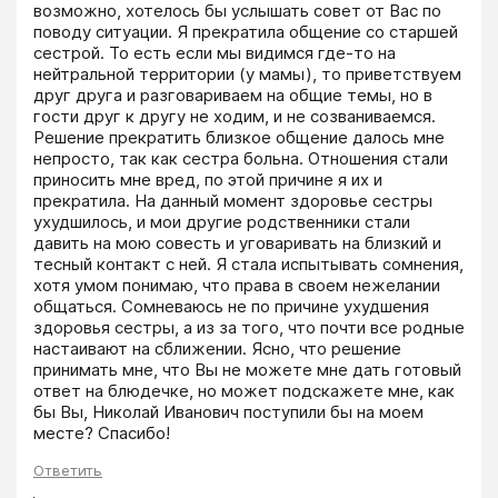
возможно, хотелось бы услышать совет от Вас по 
поводу ситуации. Я прекратила общение со старшей 
сестрой. То есть если мы видимся где-то на 
нейтральной территории (у мамы), то приветствуем 
друг друга и разговариваем на общие темы, но в 
гости друг к другу не ходим, и не созваниваемся. 
Решение прекратить близкое общение далось мне 
непросто, так как сестра больна. Отношения стали 
приносить мне вред, по этой причине я их и 
прекратила. На данный момент здоровье сестры 
ухудшилось, и мои другие родственники стали 
давить на мою совесть и уговаривать на близкий и 
тесный контакт с ней. Я стала испытывать сомнения, 
хотя умом понимаю, что права в своем нежелании 
общаться. Сомневаюсь не по причине ухудшения 
здоровья сестры, а из за того, что почти все родные 
настаивают на сближении. Ясно, что решение 
принимать мне, что Вы не можете мне дать готовый 
ответ на блюдечке, но может подскажете мне, как 
бы Вы, Николай Иванович поступили бы на моем 
месте? Спасибо!
Ответить