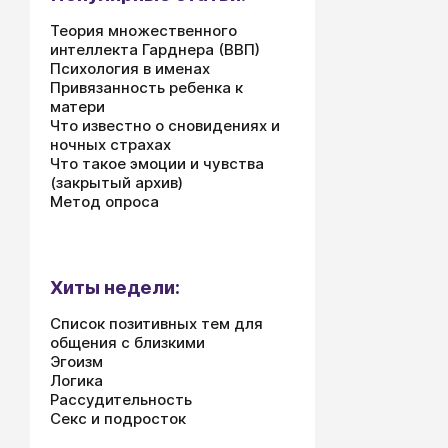
обязанносте
Теория множественного
властью в се
интеллекта Гарднера (ВВП)
культура ра
Психология в именах
партнеров - 
Привязанность ребенка к
и любовь.
матери
Что известно о сновидениях и
ночных страхах
Что такое эмоции и чувства
(закрытый архив)
Метод опроса
Хиты недели:
Список позитивных тем для
общения с близкими
Эгоизм
Логика
Рассудительность
Секс и подросток