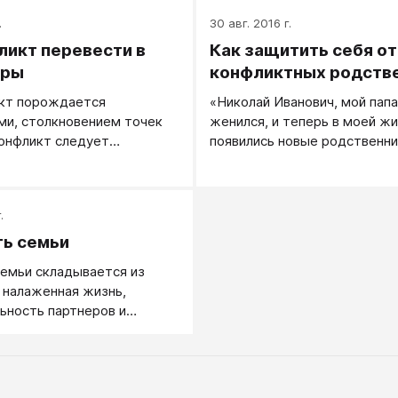
.
30 авг. 2016 г.
ликт перевести в
Как защитить себя от
оры
конфликтных родств
икт порождается
«Николай Иванович, мой пап
ми, столкновением точек
женился, и теперь в моей ж
конфликт следует
появились новые родственни
в цивилизованные
конкретно тетя Роза, сестра
 Если есть посредник,
новой жены, Кати...»
жет вам помочь — это
.
ние. Собственно,
дсказки в этой статье
ь семьи
среднику, как спокойному
емьи складывается из
еловеку.
 налаженная жизнь,
ьность партнеров и
ности в семье. Налаженная
 хорошая житейская база,
 отношения, грамотное
ние семейных