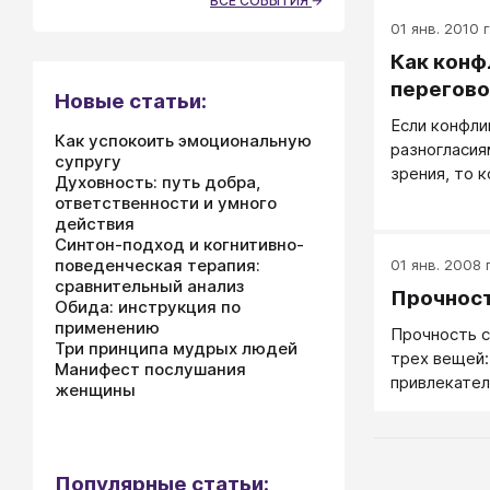
ВСЕ СОБЫТИЯ
01 янв. 2010 г
Как конф
перегов
Новые статьи:
Если конфл
Как успокоить эмоциональную
разногласия
супругу
зрения, то 
Духовность: путь добра,
переводить 
ответственности и умного
переговоры.
действия
Синтон-подход и когнитивно-
который мо
поведенческая терапия:
01 янв. 2008 г
лучшее реше
сравнительный анализ
основные по
Прочност
Обида: инструкция по
— именно по
применению
Прочность с
и мудрому ч
Три принципа мудрых людей
трех вещей:
Манифест послушания
привлекател
женщины
наличие общ
жизнь - это
налаженные
распределе
Популярные статьи: