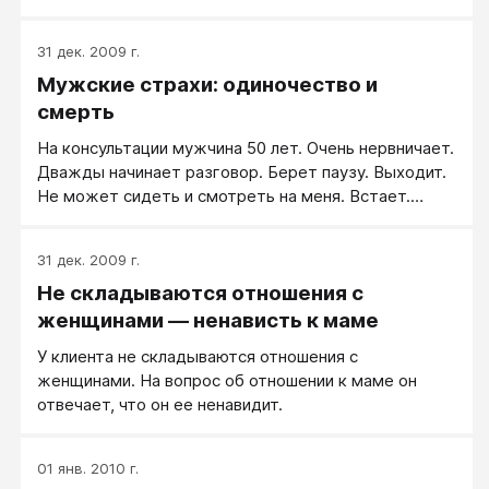
иногда Жертва. Не так давно она попала в очень
тяжёлую ситуацию. От неё ушёл муж, к её подруге.
31 дек. 2009 г.
Я ей периодически помогала в качестве подруги и
Мужские страхи: одиночество и
психолога по жизни. Поначалу это были в большей
степени сеансы психотерапии (первые 2 раза).
смерть
Потом я была занята, уезжала на сессию. Сама она
На консультации мужчина 50 лет. Очень нервничает.
звонить не слишком хочет «по причине гордой
Дважды начинает разговор. Берет паузу. Выходит.
застенчивости». Но, когда совсем тяжело – просит
Не может сидеть и смотреть на меня. Встает.
о помощи.
Идет к окну. Понимаешь, мы с женой всю жизнь
пахали. Налаживали жизнь. Сейчас впервые
31 дек. 2009 г.
появилось свободное время. На днях захожу домой,
Не складываются отношения с
а он пустой. Вся семья разъехалась. Мне стало так
страшно. Дети скоро будут жить отдельно, детей
женщинами — ненависть к маме
уже новых не будет. Да и сейчас со старшими у нас
У клиента не складываются отношения с
нет общих тем. Мне страшно. Одиноко. Мне
женщинами. На вопрос об отношении к маме он
кажется, что завтра уже смерть.
отвечает, что он ее ненавидит.
01 янв. 2010 г.