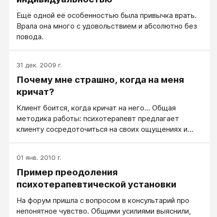
Ещё одной её особенностью была привычка врать.
Врала она много с удовольствием и абсолютно без
повода.
31 дек. 2009 г.
Почему мне страшно, когда на меня
кричат?
Клиент боится, когда кричат на него... Общая
методика работы: психотерапевт предлагает
клиенту сосредоточиться на своих ощущениях и
поддерживает идею клиенту, что все дело в том,
что он боялся в детстве кричащего на него отца.
01 янв. 2010 г.
Теперь можно работать со страхом, связанным с
Пример преодоления
образом отца - тут методик множество, все
достаточно эффективны. Этот страх сняли - клиент
психотерапевтической установки
получает уверенность, что теперь он криков
На форум пришла с вопросом в консультарий про
бояться не будет. Проблему создали, проблему
непонятное чувство. Общими усилиями выяснили,
сняли - клиент приобрел уверенность в себе!