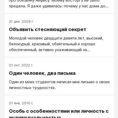
про обезьяну Анфису. Моему восторгу не было
предела. Я даже удивилась: почему у нас дома до
сих пор не живет обезьяна? Она же такая хорошая!!
Идея завести дома «такую же Анфису» была
31 дек. 2009 г.
донесена до взрослых, но понимания не вызвала.
Объявить стесняющий секрет
Дабы отвлечь ребенка, дед купил книжку про
Анфису, раскраску про Анфису, плюшевого обезьяна
Молодой человек двадцати девяти лет, высокий,
«Бодю»…
белокурый, красивый, обаятельный и хорошо
обеспеченный, активно ухаживающий за
женщинами, многие из которых старались его
обольстить, имеющий славу самого настоящего
01 окт. 2022 г.
плэйбоя, пришел с просьбой о помощи из-за своей
Один человек, два письма
«драматической» проблемы. Он рассказал, что уже
в течение примерно года ему не удается достичь
Один из моих студентов написал мне письмо о своих
удовлетворительной эрекции и, соответственно,
личностных трудностях.
возможности пенетрации и положительного
протекания полового акта.
01 янв. 2010 г.
Особь с особенностями или личность с
индивидуальностью