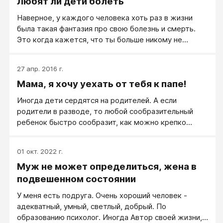
Любят ли дети болеть
Наверное, у каждого человека хоть раз в жизни
была такая фантазия про свою болезнь и смерть.
Это когда кажется, что ты больше никому не
нужен, про тебя все забыли и удача отвернулась от
тебя.
27 апр. 2016 г.
Мама, я хочу уехать от тебя к папе!
Иногда дети сердятся на родителей. А если
родители в разводе, то любой сообразительный
ребенок быстро сообразит, как можно крепко
прижать маму словами: «Мама, я хочу уехать от
тебя к папе!».
01 окт. 2022 г.
Муж не может определиться, жена в
подвешенном состоянии
У меня есть подруга. Очень хороший человек -
адекватный, умный, светлый, добрый. По
образованию психолог. Иногда Автор своей жизни,