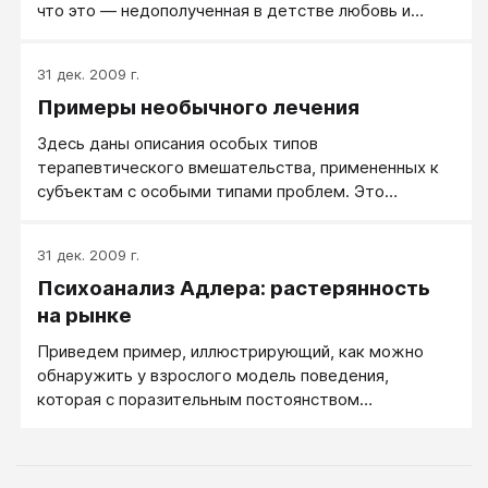
что это — недополученная в детстве любовь и
отношения с отцом.
31 дек. 2009 г.
Примеры необычного лечения
Здесь даны описания особых типов
терапевтического вмешательства, примененных к
субъектам с особыми типами проблем. Это
поможет подчеркнуть, насколько широким и
открытым для самых различных терапевтических
31 дек. 2009 г.
действий является поле возможных видов
Психоанализ Адлера: растерянность
вмешательства. В этом контексте можно добавить,
что иной раз именно творческая находка — скорее,
на рынке
чем холодная техника — может привести к
Приведем пример, иллюстрирующий, как можно
изобретению неожиданного и непредвиденного
обнаружить у взрослого модель поведения,
хода, способного встряхнуть ригидную систему
которая с поразительным постоянством
патологии и открыть в ней брешь для проникновения
воспроизводит закрепленные в детстве
изменений.
поведенческие установки. Тридцатилетний мужчина
чрезвычайно агрессивного характера, сумевший