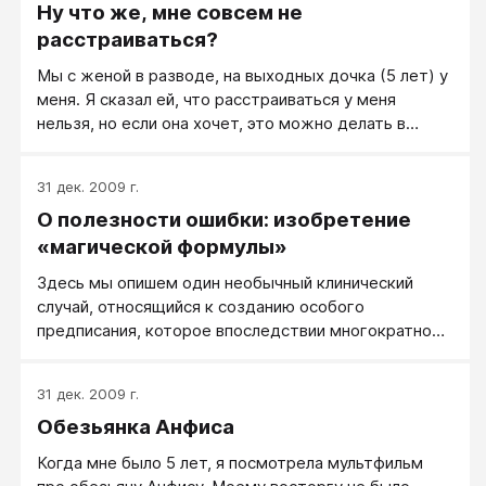
Ну что же, мне совсем не
расстраиваться?
Мы с женой в разводе, на выходных дочка (5 лет) у
меня. Я сказал ей, что расстраиваться у меня
нельзя, но если она хочет, это можно делать в
ванной комнате.
31 дек. 2009 г.
О полезности ошибки: изобретение
«магической формулы»
Здесь мы опишем один необычный клинический
случай, относящийся к созданию особого
предписания, которое впоследствии многократно
использовалось в работе с обсессивными
субъектами. По нашему мнению, в данном случае
31 дек. 2009 г.
особый интерес имеет именно тот факт, что это
Обезьянка Анфиса
«изобретение» было плодом диагностической
ошибки и вытекающих из нее терапевтических
Когда мне было 5 лет, я посмотрела мультфильм
процедур, не совсем подходящих к самому случаю.