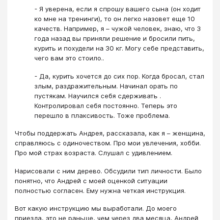
- Я уверена, если я спрошу вашего сына (он ходит
ко мне на тренинги), то он легко назовет еще 10
качеств. Например, я – чужой человек, знаю, что 3
года назад вы приняли решение и бросили пить,
курить и похудели на 30 кг. Могу себе представить,
чего вам это стоило..
- Да, курить хочется до сих пор. Когда бросал, стал
злым, раздражительным. Начинал орать по
пустякам. Научился себя сдерживать .
Контролировал себя постоянно. Теперь это
перешло в плаксивость. Тоже проблема.
Чтобы поддержать Андрея, рассказала, как я – женщина,
справляюсь с одиночеством. Про мои увлечения, хобби.
Про мой страх возраста. Слушал с удивлением.
Нарисовали с ним дерево. Обсудили тип личности. Было
понятно, что Андрей с моей оценкой ситуации
полностью согласен. Ему нужна четкая инструкция.
Вот какую инструкцию мы выработали. До моего
приезда, это не раньше, чем через два месяца, Андрей