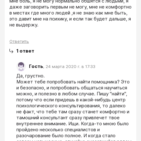
мне боль, я не могу нормально обшятся с людьми, я 
даже заговорить первым не могу, мне не комфортно 
в местах где много людей ,я не знаю как мне быть, 
это давит мне на психику, и если так будет дальше, я 
не выдержу.
Ответить
1
ответ
Гость
,
24 марта 2020 г. в 17:33
Да, грустно. 

Может тебе попробовать найти помощника? Это 
и безопасно, и попробовать общаться научиться 
можно, и полезно в любом случае. Пишу "найти", 
потому что если придешь в какой-нибудь центр 
психологического консультирования, то далеко 
не факт, что тебе там сразу станет комфортно и 
тамошний консультант сразу привлечет твое 
внутреннее внимание. Ищи. Когда-то мною было 
пройдено несколько специалистов и 
разочарование было полное. И когда стало 