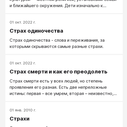
и ближайшего окружения. Дети изначально к
смерти не относятся никак, никакого страха и ужаса
перед смертью у них нет.
01 окт. 2022 г.
Страх одиночества
Страх одиночества - слова и переживания, за
которыми скрываются самые разные страхи.
01 окт. 2022 г.
Страх смерти и как его преодолеть
Страх смерти есть у всех людей, но степень
проявления его разная. Есть две непреложные
истины: первая – все умрем, вторая – неизвестно,
когда. Навязчивый страх смерти, или говоря
научным языком - танатофобия, один из самый
01 янв. 2010 г.
распространенных страхов. Танатофобия - страх
Страхи
вне источника угрозы. Ведь пока мы живы, смерти
нет! А когда она приходит, нас уже нет!