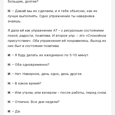
большие, долгие?
Н
. – Давай мы их сделаем, и я тебе объясню, как их
лучше выполнять. Одно упражнение ты наверняка
знаешь.
Я дала ей как упражнение АТ – с ресурсным состоянием
покоя, радости, позитива. И второе упр. – это «Спокойное
присутствие». Оба упражнения ей понравились. Выход из
них был в состоянии позитива.
И
. – Я буду делать их ежедневно по 5-10 минут.
Н
. – Оба одновременно?
И
. – Нет. Наверное, день одно, день другое.
Н
. – В какое время?
И
. – Или утром, или вечером – после работы, перед сном.
Н
. – Отлично. Все дни недели?
И
. – Да.