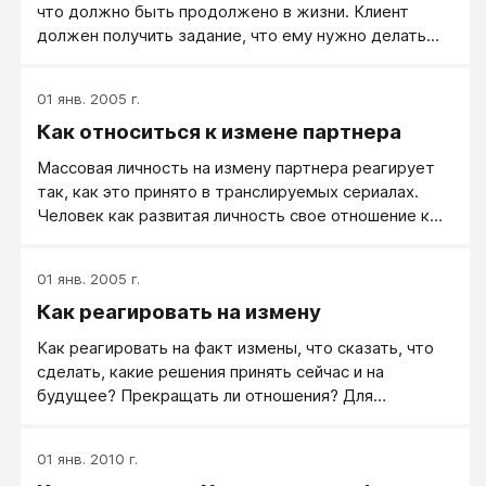
что должно быть продолжено в жизни. Клиент
должен получить задание, что ему нужно делать
после консультации.
01 янв. 2005 г.
Как относиться к измене партнера
Массовая личность на измену партнера реагирует
так, как это принято в транслируемых сериалах.
Человек как развитая личность свое отношение к
измене партнера обдумывает и выбирает сам.
Обычно, три главных вопроса: Была ли измена? Что
01 янв. 2005 г.
делать со своими чувствами, как пережить измену -
Как реагировать на измену
и Как реагировать на факт измены, что сказать, что
сделать, какие решения принять сейчас и на
Как реагировать на факт измены, что сказать, что
будущее.
сделать, какие решения принять сейчас и на
будущее? Прекращать ли отношения? Для
простоты предполагаем, что изменил муж:
мужские измены действительно происходят чаще,
01 янв. 2010 г.
чем измены женские. Ошибки жены: плач, сопли,