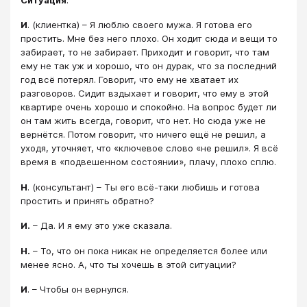
Ситуация
:
И
. (клиентка) – Я люблю своего мужа. Я готова его
простить. Мне без него плохо. Он ходит сюда и вещи то
забирает, то не забирает. Приходит и говорит, что там
ему не так уж и хорошо, что он дурак, что за последний
год всё потерял. Говорит, что ему не хватает их
разговоров. Сидит вздыхает и говорит, что ему в этой
квартире очень хорошо и спокойно. На вопрос будет ли
он там жить всегда, говорит, что нет. Но сюда уже не
вернётся. Потом говорит, что ничего ещё не решил, а
уходя, уточняет, что «ключевое слово «не решил». Я всё
время в «подвешенном состоянии», плачу, плохо сплю.
Н
. (консультант) – Ты его всё-таки любишь и готова
простить и принять обратно?
И.
– Да. И я ему это уже сказала.
Н.
– То, что он пока никак не определяется более или
менее ясно. А, что ты хочешь в этой ситуации?
И
. – Чтобы он вернулся.