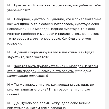
Н
. – Прекрасно. И ещё: как ты думаешь, что добавит тебе
уверенности?
И
. – Наверное, чувство, ощущение, что я привлекательна
как женщина. А то я совсем потерялась, чувствую себя
некрасивой и не молодой. Вернее чувствую-то я себя
изнутри наоборот и молодой и привлекательной, но как-
то не совсем в это теперь верю. Как будто это моя
иллюзия.
Н
. – А давай сформулируем это в позитиве. Как будет
звучать то, чего хочется?
И
. –
Хочется быть привлекательной и молодой. И чтобы
это было правдой, и самой в это верить.
(ещё одно
направление для работы)
Н
. – Ты же знаешь, что то, как женщина выглядит, во
многом зависит ото сна? И ты говорила, что плохо
спишь?
И
. – Да. Думаю всё время, хожу, дела себе всякие
придумываю. Потом сплю допоздна.