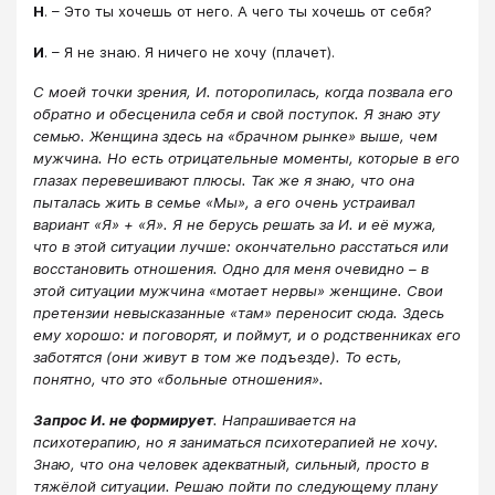
Н
. – Это ты хочешь от него. А чего ты хочешь от себя?
И
. – Я не знаю. Я ничего не хочу (плачет).
С моей точки зрения, И. поторопилась, когда позвала его
обратно и обесценила себя и свой поступок. Я знаю эту
семью. Женщина здесь на «брачном рынке» выше, чем
мужчина. Но есть отрицательные моменты, которые в его
глазах перевешивают плюсы. Так же я знаю, что она
пыталась жить в семье «Мы», а его очень устраивал
вариант «Я» + «Я». Я не берусь решать за И. и её мужа,
что в этой ситуации лучше: окончательно расстаться или
восстановить отношения. Одно для меня очевидно – в
этой ситуации мужчина «мотает нервы» женщине. Свои
претензии невысказанные «там» переносит сюда. Здесь
ему хорошо: и поговорят, и поймут, и о родственниках его
заботятся (они живут в том же подъезде).
То есть,
понятно, что это «больные отношения».
Запрос И. не формирует
. Напрашивается на
психотерапию, но я заниматься психотерапией не хочу.
Знаю, что она человек адекватный, сильный, просто в
тяжёлой ситуации. Решаю пойти по следующему плану