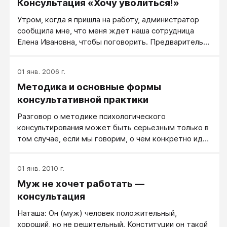
Консультация «Хочу уволиться!»
слезы или мертвое несчастное лицо, обвинения
мужу по делу и нет. В этом случае он уйдет, даже
Утром, когда я пришла на работу, администратор
если уходить "туда" планов у него не было. Уйдет в
сообщила мне, что меня ждет наша сотрудница
никуда. Вы правда этого хотите?
Елена Ивановна, чтобы поговорить. Предварительно
она сказала, что хочет написать заявление на
увольнение. Елена Ивановна работает у нас
01 янв. 2006 г.
уборщицей второй месяц, спокойная, миловидная
Методика и основные формы
женщина, человек взрослый ей около 60 лет.
консультативной практики
Разговор о методике психологического
консультирования может быть серьезным только в
том случае, если мы говорим, о чем конкретно идет
речь, а какой форме работы.
01 янв. 2010 г.
Муж не хочет работать —
консультация
Наташа: Он (муж) человек положительный,
хороший, но не решительный. Конституции он такой