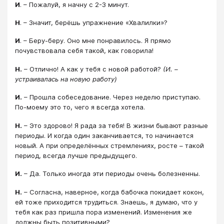
И
. – Пожалуй, я начну с 2-3 минут.
Н
. – Значит, берёшь упражнение «Хвалилки»?
И
. – Беру-беру. Оно мне понравилось. Я прямо
почувствовала себя такой, как говорила!
Н.
– Отлично! А как у тебя с новой работой?
(И. –
устраивалась на новую работу)
И.
– Прошла собеседование. Через неделю приступаю.
По-моему это то, чего я всегда хотела.
Н.
– Это здорово! Я рада за тебя! В жизни бывают разные
периоды. И когда один заканчивается, то начинается
новый. А при определённых стремлениях, росте – такой
период, всегда лучше предыдущего.
И.
– Да. Только иногда эти периоды очень болезненны.
Н.
– Согласна, наверное, когда бабочка покидает кокон,
ей тоже приходится трудиться. Знаешь, я думаю, что у
тебя как раз пришла пора изменений. Изменения же
должны быть позитивными?