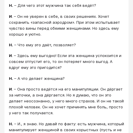
Н.
– Для чего этот мужчина так себя ведёт?
И
. – Он не уверен в себе, в своих решениях. Хочет
сохранить «запасной аэродром». При этом испытывает
чувство вины перед обеими женщинами. Но здесь ему
хорошо и уютно.
Н.
– Что ему это даёт, позволяет?
И
. – Здесь ему выгодно! Если эта женщина успокоится и
совсем отпустит его, то он потеряет много выгод. А
вдруг ему это пригодится?
Н.
– А что делает женщина?
И
. – Она просто ведётся на его манипуляции. Он дёргает
за ниточки, а она дёргается. Но я думаю, что он это
делает неосознанно, у него много страхов. И он не такой
плохой человек. Он не хочет причинять мне боль, просто
у него так получается.
Н.
– И., я знаю. Но давай по факту: есть мужчина, который
манипулирует женщиной в своих корыстных (пусть и не