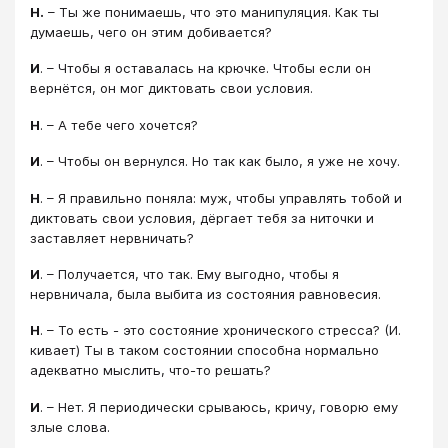
Н.
– Ты же понимаешь, что это манипуляция. Как ты
думаешь, чего он этим добивается?
И
. – Чтобы я оставалась на крючке. Чтобы если он
вернётся, он мог диктовать свои условия.
Н
. – А тебе чего хочется?
И
. – Чтобы он вернулся. Но так как было, я уже не хочу.
Н
. – Я правильно поняла: муж, чтобы управлять тобой и
диктовать свои условия, дёргает тебя за ниточки и
заставляет нервничать?
И
. – Получается, что так. Ему выгодно, чтобы я
нервничала, была выбита из состояния равновесия.
Н
. – То есть - это состояние хронического стресса? (И.
кивает) Ты в таком состоянии способна нормально
адекватно мыслить, что-то решать?
И
. – Нет. Я периодически срываюсь, кричу, говорю ему
злые слова.