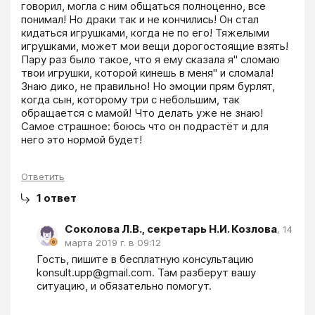
говорил, могла с ним общаться полноценно, все 
понимал! Но драки так и не кончились! Он стал 
кидаться игрушками, когда не по его! Тяжелыми 
игрушками, может мои вещи дорогостоящие взять! 
Пару раз было такое, что я ему сказала я" сломаю 
твои игрушки, которой кинешь в меня" и сломала! 
Знаю дико, не правильно! Но эмоции прям бурлят, 
когда сын, которому три с небольшим, так 
обращается с мамой! Что делать уже не знаю! 
Самое страшное: боюсь что он подрастёт и для 
него это нормой будет!
Ответить
1
ответ
Соколова Л.В., секретарь Н.И. Козлова
,
14
марта 2019 г. в 09:12
Гость, пишите в бесплатную консультацию 
konsult.upp@gmail.com. Там разберут вашу 
ситуацию, и обязательно помогут.