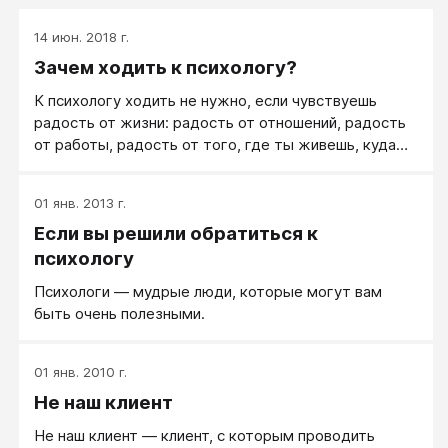
14 июн. 2018 г.
Зачем ходить к психологу?
К психологу ходить не нужно, если чувствуешь
радость от жизни: радость от отношений, радость
от работы, радость от того, где ты живешь, куда
ты идешь. Встал с утра, а на душе - радость!
Спокойная светлая радость! Никаких гнетущих
01 янв. 2013 г.
мыслей... никакой неудовлетворенности... никакого
Если вы решили обратиться к
зависания в противоречивых желаниях и страхах...
психологу
Психологи — мудрые люди, которые могут вам
быть очень полезными.
01 янв. 2010 г.
Не наш клиент
Не наш клиент — клиент, с которым проводить