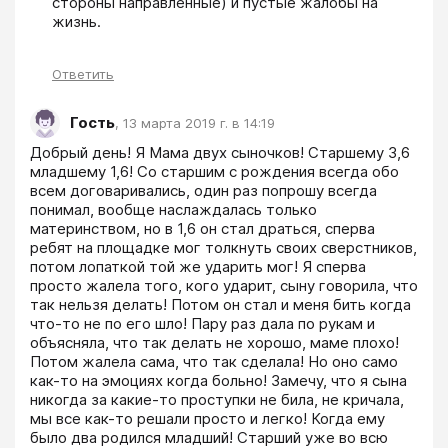
стороны направленные) и пустые жалобы на 
жизнь.
Ответить
Гость
,
13 марта 2019 г. в 14:19
Добрый день! Я Мама двух сыночков! Старшему 3,6 
младшему 1,6! Со старшим с рождения всегда обо 
всем договаривались, один раз попрошу всегда 
понимал, вообще наслаждалась только 
материнством, но в 1,6 он стал драться, сперва 
ребят на площадке мог толкнуть своих сверстников, 
потом лопаткой той же ударить мог! Я сперва 
просто жалела того, кого ударит, сыну говорила, что 
так нельзя делать! Потом он стал и меня бить когда 
что-то не по его шло! Пару раз дала по рукам и 
объясняла, что так делать не хорошо, маме плохо! 
Потом жалела сама, что так сделала! Но оно само 
как-то на эмоциях когда больно! Замечу, что я сына 
никогда за какие-то проступки не била, не кричала, 
мы все как-то решали просто и легко! Когда ему 
было два родился младший! Старший уже во всю 