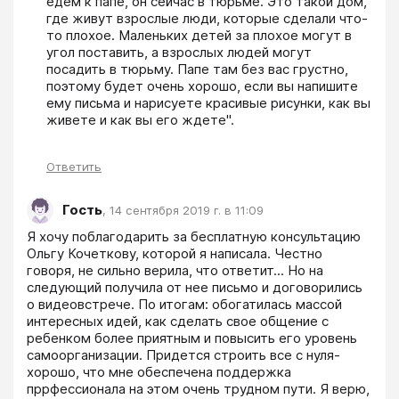
едем к папе, он сейчас в тюрьме. Это такой дом, 
где живут взрослые люди, которые сделали что-
то плохое. Маленьких детей за плохое могут в 
угол поставить, а взрослых людей могут 
посадить в тюрьму. Папе там без вас грустно, 
поэтому будет очень хорошо, если вы напишите 
ему письма и нарисуете красивые рисунки, как вы 
живете и как вы его ждете".
Ответить
Гость
,
14 сентября 2019 г. в 11:09
Я хочу поблагодарить за бесплатную консультацию 
Ольгу Кочеткову, которой я написала. Честно 
говоря, не сильно верила, что ответит... Но на 
следующий получила от нее письмо и договорились 
о видеовстрече. По итогам: обогатилась массой 
интересных идей, как сделать свое общение с 
ребенком более приятным и повысить его уровень 
самоорганизации. Придется строить все с нуля-
хорошо, что мне обеспечена поддержка 
пррфессионала на этом очень трудном пути. Я верю, 