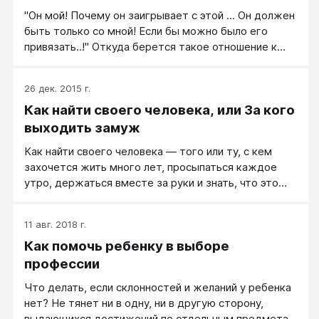
"Он мой! Почему он заигрывает с этой ... Он должен
быть только со мной! Если бы можно было его
привязать..!" Откуда берется такое отношение к
другому человеку? Откуда такая потребность в
привязанности? Да такая, что Клиенту хочется
26 дек. 2015 г.
физически привязать объект своей любви и никуда
Как найти своего человека, или За кого
не отпускать! Причем: "Даже когда он рядом со
мной, мне его все равно мало!" И это говорит не
выходить замуж
маленький ребенок, сидящий напротив меня в
Как найти своего человека — того или ту, с кем
кресле, а взрослая девушка! Не зря, наверное,
захочется жить много лет, просыпаться каждое
пришла в голову мне эта ассоциация с ребенком.
утро, держаться вместе за руки и знать, что это
Иначе бы и не вспомнила я о психологической
тебе самый близкий человек?
модели, созданной Э. Берном - транзактном
анализе. Мне бы не хотелось вдаваться глубоко в
11 авг. 2018 г.
теорию этой модели, но некоторые важные
Как помочь ребенку в выборе
постулаты считаю необходимым озвучить.
профессии
Что делать, если склонностей и желаний у ребенка
нет? Не тянет ни в одну, ни в другую сторону,
выдающихся достижений по отдельным предметам