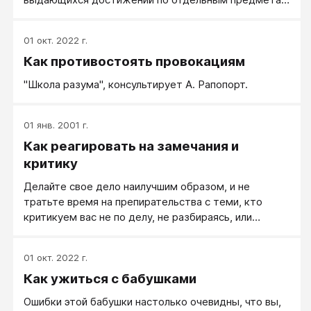
тоже нет. Вроде, справится и с тем, и с этим, но
кажется, что всё «не то». Как правильно
01 окт. 2022 г.
стимулировать процесс выбора профессии?
Как противостоять провокациям
"Школа разума", консультирует А. Рапопорт.
01 янв. 2001 г.
Как реагировать на замечания и
критику
Делайте свое дело наилучшим образом, и не
тратьте время на препирательства с теми, кто
критикуем вас не по делу, не разбираясь, или
занимаясь просто сведением счетов.
01 окт. 2022 г.
Как ужиться с бабушками
Ошибки этой бабушки настолько очевидны, что вы,