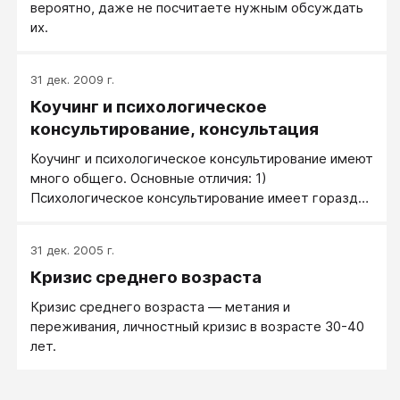
вероятно, даже не посчитаете нужным обсуждать
их.
31 дек. 2009 г.
Коучинг и психологическое
консультирование, консультация
Коучинг и психологическое консультирование имеют
много общего. Основные отличия: 1)
Психологическое консультирование имеет гораздо
большую применимость. В коучинге же, в отличие
от психологического консультирования, человек
31 дек. 2005 г.
должен в гораздо большей степени работать сам.
Кризис среднего возраста
Кризис среднего возраста — метания и
переживания, личностный кризис в возрасте 30-40
лет.