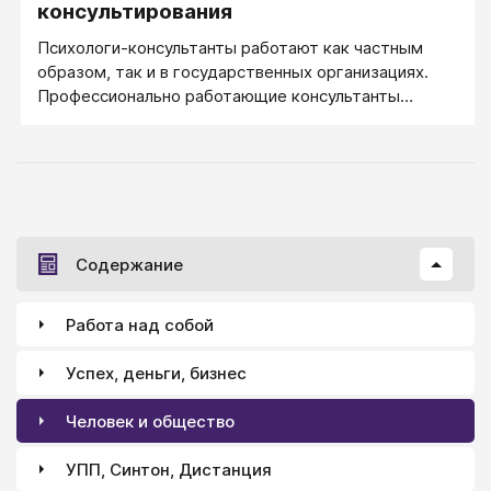
право сертификации Европейским Сертификатом
консультирования
Специалиста в России.
Психологи-консультанты работают как частным
образом, так и в государственных организациях.
Профессионально работающие консультанты
обычно состоят членами профессиональных
Ассоциаций.
Содержание
Работа над собой
Успех, деньги, бизнес
Человек и общество
УПП, Синтон, Дистанция