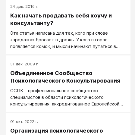
24 дек. 2016 г.
Как начать продавать себя коучу и
консультанту?
Эта статья написана для тех, кого при слове
«продажа» бросает в дрожь. У кого в горле
появляется комок, и мысли начинают путаться в
голове. Для начинающих психологов, коучей и
консультантов. Мы живем в мире, в котором
31 дек. 2009 г.
каждый что-то продает. Хочешь ты этого или нет,
Объединенное Сообщество
ты это делаешь каждый день. Самого себя, идею,
свой товар, свой тренинг, или консультацию.
Психологического Консультирования
Продавать можно серьезно. Продавать можно
ОСПК – профессиональное сообщество
играючи. О последнем игровом подходе и пойдет
специалистов в области психологического
речь в этой статье.
консультирования, аккредитованное Европейской
Ассоциацией Консультирования (ЕАК). ОСПК
соответствует профессиональным и этическим
01 окт. 2022 г.
стандартам европейского уровня в области
Организация психологического
психологического консультирования, имеющее