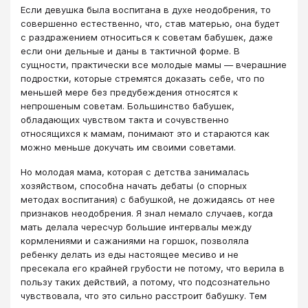
Если девушка была воспитана в духе неодобрения, то
совершенно естественно, что, став матерью, она будет
с раздражением относиться к советам бабушек, даже
если они дельные и даны в тактичной форме. В
сущности, практически все молодые мамы — вчерашние
подростки, которые стремятся доказать себе, что по
меньшей мере без предубеждения относятся к
непрошеным советам. Большинство бабушек,
обладающих чувством такта и сочувственно
относящихся к мамам, понимают это и стараются как
можно меньше докучать им своими советами.
Но молодая мама, которая с детства занималась
хозяйством, способна начать дебаты (о спорных
методах воспитания) с бабушкой, не дожидаясь от нее
признаков неодобрения. Я знал немало случаев, когда
мать делала чересчур большие интервалы между
кормлениями и сажаниями на горшок, позволяла
ребенку делать из еды настоящее месиво и не
пресекала его крайней грубости не потому, что верила в
пользу таких действий, а потому, что подсознательно
чувствовала, что это сильно расстроит бабушку. Тем