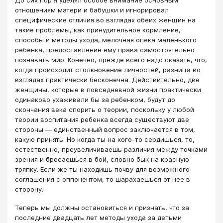
До сих пор я уделял особое внимание основным
отношениям матери и бабушки и игнорировал
специфические отличия во взглядах обеих женщин на
такие проблемы, как принудительное кормление,
способы и методы ухода, мелочная опека маленького
ребенка, предоставление ему права самостоятельно
познавать мир. Конечно, прежде всего надо сказать, что,
когда происходит столкновение личностей, разница во
взглядах практически бесконечна. Действительно, две
женщины, которые в повседневной жизни практически
одинаково ухаживали бы за ребенком, будут до
скончания века спорить о теории, поскольку у любой
теории воспитания ребенка всегда существуют две
стороны — единственный вопрос заключается в том,
какую принять. Но когда ты на кого-то сердишься, то,
естественно, преувеличиваешь различия между точками
зрения и бросаешься в бой, словно бык на красную
тряпку. Если же ты находишь почву для возможного
соглашения с оппонентом, то шарахаешься от нее в
сторону.
Теперь мы должны остановиться и признать, что за
последние двадцать лет методы ухода за детьми