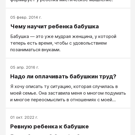
05 февр. 2014 г.
Чему научит ребенка бабушка
Бабушка — это уже мудрая женщина, у которой
теперь есть время, чтобы с удовольствием
позаниматься внуками.
05 апр. 2016 г.
Надо ли оплачивать бабушкин труд?
Я хочу описать ту ситуацию, которая случилась в
моей семье. Она заставила меня о многом подумать
и многое переосмыслить в отношениях с моей
мамой. Итак, мы (я, мой муж, и наши дети, 2, 5, и 7
лет) живем вместе с моей мамой в нашей квартире
01 окт. 2022 г.
уже 5 лет. Мама сама вызвалась помогать нам,
Ревную ребенка к бабушке
когда родился второй ребенок. Она переехала к нам
из другого города.