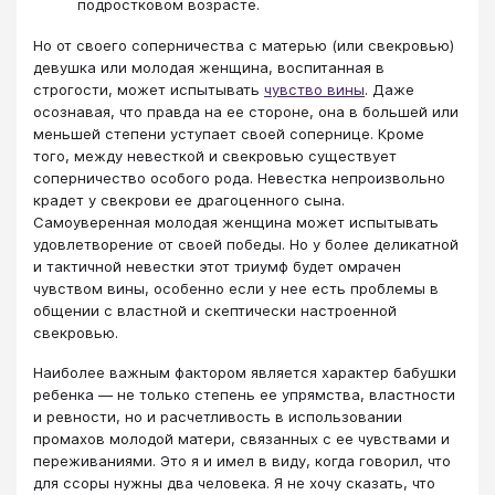
подростковом возрасте.
Но от своего соперничества с матерью (или свекровью)
девушка или молодая женщина, воспитанная в
строгости, может испытывать
чувство вины
. Даже
осознавая, что правда на ее стороне, она в большей или
меньшей степени уступает своей сопернице. Кроме
того, между невесткой и свекровью существует
соперничество особого рода. Невестка непроизвольно
крадет у свекрови ее драгоценного сына.
Самоуверенная молодая женщина может испытывать
удовлетворение от своей победы. Но у более деликатной
и тактичной невестки этот триумф будет омрачен
чувством вины, особенно если у нее есть проблемы в
общении с властной и скептически настроенной
свекровью.
Наиболее важным фактором является характер бабушки
ребенка — не только степень ее упрямства, властности
и ревности, но и расчетливость в использовании
промахов молодой матери, связанных с ее чувствами и
переживаниями. Это я и имел в виду, когда говорил, что
для ссоры нужны два человека. Я не хочу сказать, что