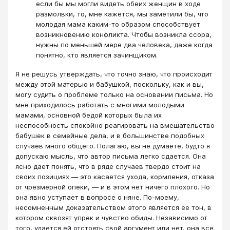
если бы мы могли видеть обеих женщин в ходе
размолвки, то, мне кажется, мы заметили бы, что
молодая мама каким-то образом способствует
возникновению конфликта. Чтобы возникла ссора,
нужны по меньшей мере два человека, даже когда
понятно, кто является зачинщиком.
Я не решусь утверждать, что точно знаю, что происходит
между этой матерью и бабушкой, поскольку, как и вы,
могу судить о проблеме только на основании письма. Но
мне приходилось работать с многими молодыми
мамами, основной бедой которых была их
неспособность спокойно реагировать на вмешательство
бабушек в семейные дела, и в большинстве подобных
случаев много общего. Полагаю, вы не думаете, будто я
допускаю мысль, что автор письма легко сдается. Она
ясно дает понять, что в ряде случаев твердо стоит на
своих позициях — это касается ухода, кормления, отказа
от чрезмерной опеки, — и в этом нет ничего плохого. Но
она явно уступает в вопросе о няне. По-моему,
несомненным доказательством этого является ее тон, в
котором сквозят упрек и чувство обиды. Независимо от
того, удается ей отстоять свой аргумент или нет, она все