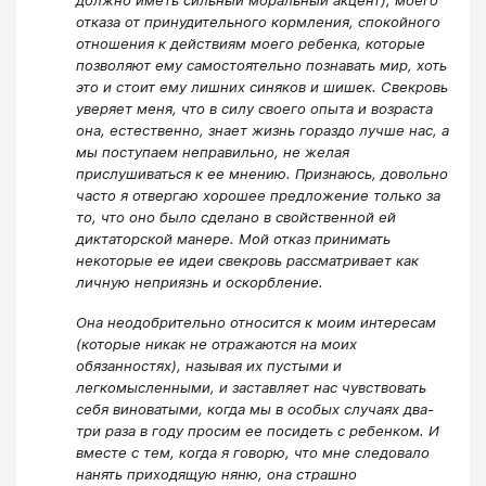
должно иметь сильный моральный акцент), моего
отказа от принудительного кормления, спокойного
отношения к действиям моего ребенка, которые
позволяют ему самостоятельно познавать мир, хоть
это и стоит ему лишних синяков и шишек. Свекровь
уверяет меня, что в силу своего опыта и возраста
она, естественно, знает жизнь гораздо лучше нас, а
мы поступаем неправильно, не желая
прислушиваться к ее мнению. Признаюсь, довольно
часто я отвергаю хорошее предложение только за
то, что оно было сделано в свойственной ей
диктаторской манере. Мой отказ принимать
некоторые ее идеи свекровь рассматривает как
личную неприязнь и оскорбление.
Она неодобрительно относится к моим интересам
(которые никак не отражаются на моих
обязанностях), называя их пустыми и
легкомысленными, и заставляет нас чувствовать
себя виноватыми, когда мы в особых случаях два-
три раза в году просим ее посидеть с ребенком. И
вместе с тем, когда я говорю, что мне следовало
нанять приходящую няню, она страшно