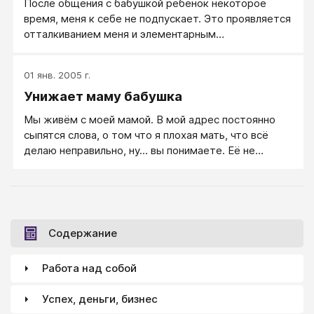
После общения с бабушкой ребенок некоторое
время, меня к себе не подпускает. Это проявляется
отталкиванием меня и элементарным
игнорированием, потом проходит.
01 янв. 2005 г.
Унижает маму бабушка
Мы живём с моей мамой. В мой адрес постоянно
сыпятся слова, о том что я плохая мать, что всё
делаю неправильно, ну... вы понимаете. Её не
смущает, что ребёнок всё это слышит и делает
выводы. В итоге, сын становится капризным,
авторитет мамы постепенно понижается. Что
делать, как всё это нейтрализовать?
Содержание
Работа над собой
Успех, деньги, бизнес