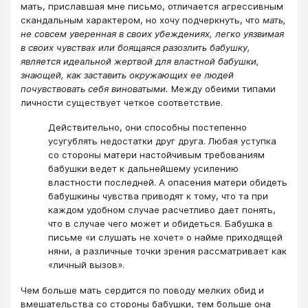
мать, приславшая мне письмо, отличается агрессивным
скандальным характером, но хочу подчеркнуть, что
мать,
не совсем уверенная в своих убеждениях, легко уязвимая
в своих чувствах или боящаяся разозлить бабушку,
является идеальной жертвой для властной бабушки,
знающей, как заставить окружающих ее людей
почувствовать себя виноватыми.
Между обеими типами
личности существует четкое соответствие.
Действительно, они способны постепенно
усугублять недостатки друг друга. Любая уступка
со стороны матери настойчивым требованиям
бабушки ведет к дальнейшему усилению
властности последней. А опасения матери обидеть
бабушкины чувства приводят к тому, что та при
каждом удобном случае расчетливо дает понять,
что в случае чего может и обидеться. Бабушка в
письме «и слушать не хочет» о найме приходящей
няни, а различные точки зрения рассматривает как
«личный вызов».
Чем больше мать сердится по поводу мелких обид и
вмешательства со стороны бабушки, тем больше она