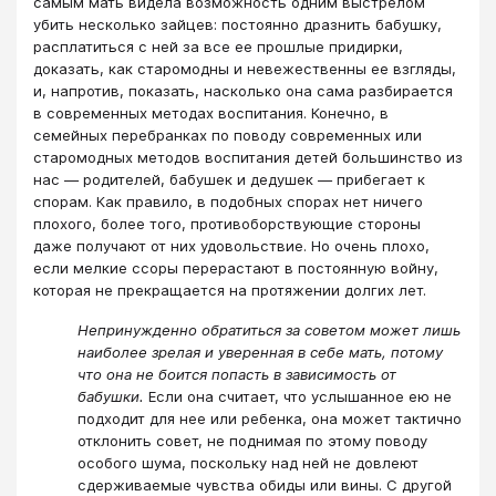
самым мать видела возможность одним выстрелом
убить несколько зайцев: постоянно дразнить бабушку,
расплатиться с ней за все ее прошлые придирки,
доказать, как старомодны и невежественны ее взгляды,
и, напротив, показать, насколько она сама разбирается
в современных методах воспитания. Конечно, в
семейных перебранках по поводу современных или
старомодных методов воспитания детей большинство из
нас — родителей, бабушек и дедушек — прибегает к
спорам. Как правило, в подобных спорах нет ничего
плохого, более того, противоборствующие стороны
даже получают от них удовольствие. Но очень плохо,
если мелкие ссоры перерастают в постоянную войну,
которая не прекращается на протяжении долгих лет.
Непринужденно обратиться за советом может лишь
наиболее зрелая и уверенная в себе мать, потому
что она не боится попасть в зависимость от
бабушки.
Если она считает, что услышанное ею не
подходит для нее или ребенка, она может тактично
отклонить совет, не поднимая по этому поводу
особого шума, поскольку над ней не довлеют
сдерживаемые чувства обиды или вины. С другой