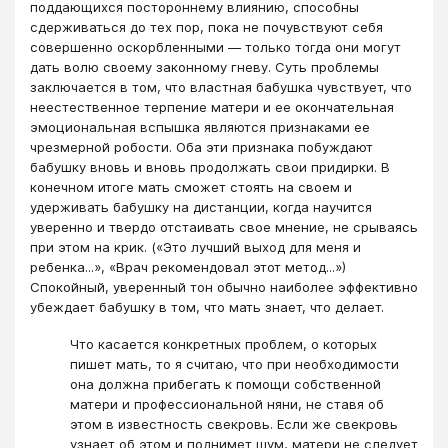
поддающихся постороннему влиянию, способны
сдерживаться до тех пор, пока не почувствуют себя
совершенно оскорбленными — только тогда они могут
дать волю своему законному гневу. Суть проблемы
заключается в том, что властная бабушка чувствует, что
неестественное терпение матери и ее окончательная
эмоциональная вспышка являются признаками ее
чрезмерной робости. Оба эти признака побуждают
бабушку вновь и вновь продолжать свои придирки. В
конечном итоге мать сможет стоять на своем и
удерживать бабушку на дистанции, когда научится
уверенно и твердо отстаивать свое мнение, не срываясь
при этом на крик. («Это лучший выход для меня и
ребенка...», «Врач рекомендовал этот метод...»)
Спокойный, уверенный тон обычно наиболее эффективно
убеждает бабушку в том, что мать знает, что делает.
Что касается конкретных проблем, о которых
пишет мать, то я считаю, что при необходимости
она должна прибегать к помощи собственной
матери и профессиональной няни, не ставя об
этом в известность свекровь. Если же свекровь
узнает об этом и поднимет шум, матери не следует