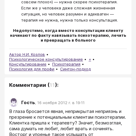
совсем плохо») — нужна скорее психотерапия.
Если же у человека даже сложная жизненная
ситуация, но человек разумен и адекватен —
терапия не нужна, нужна только консультация.
Недопустимо, когда вместо консультации клиенту
начинают по факту навязывать психотерапию, лечить
и превращать в больного
Автор Н.И. Козлов
Психологическое консультирование
+
Консультирование
Психотерапия
Психология для профи
Синтон-подход
Комментарии
(
11
):
Гость
,
16 ноября 2012 г. в 19:11
В глаза бросается явная, неприкрытая неприязнь и 
презрение к потенциальным клиентам психотерапии. 
Клиентка пришла к терапевту? Значит, безмозглая, 
сама думать не любит, любит врать и сочинять. 
Восторг и упоенье такое услышать от 