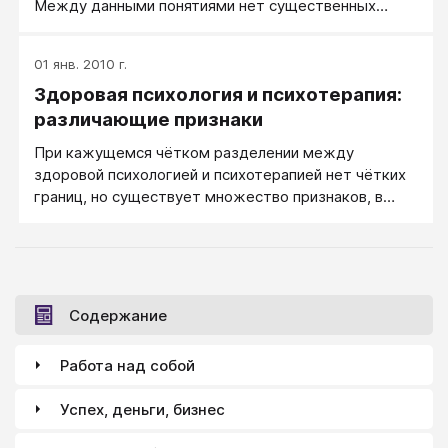
Между данными понятиями нет существенных
различий. Как показывает опыт, они взаимосвязаны
так тесно, что в каждый момент времени с нами
01 янв. 2010 г.
происходит и то и другое. Я проводил трехдневный
Здоровая психология и психотерапия:
семинар под названием «Гештальт и видео». Во
время работы каждому участ­нику предлагалось
различающие признаки
увидеть свое собственное изображение на экране и
При кажущемся чётком разделении между
таким образом осознать различные проявления
здоровой психологией и психотерапией нет чётких
своего бытия в мире. Камера у меня в руках, от нее
границ, но существует множество признаков, в
протянут к телевизору десятиметровый кабель, что
совокупности помогающих понять, происходит ли в
позволяет мне легко перемещаться. Жан в центре
данном случае психотерапия или идёт обычная
группы.
психологическая практика.
Содержание
Работа над собой
Успех, деньги, бизнес