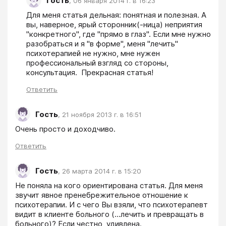
Гость
,
06 января 2014 г. в 16:23
Для меня статья дельная: понятная и полезная. А 
вы, наверное, ярый сторонник(-ница) неприятия 
"конкретного", где "прямо в глаз". Если мне нужно 
разобраться и я "в форме", меня "лечить" 
психотерапией не нужно, мне нужен 
профессиональный взгляд со стороны, 
консультация.  Прекрасная статья!
Ответить
Гость
,
21 ноября 2013 г. в 16:51
Очень просто и доходчиво.
Ответить
Гость
,
26 марта 2014 г. в 15:20
Не поняла на кого ориентирована статья. Для меня 
звучит явное пренебрежительное отношение к 
психотерапии. И с чего Вы взяли, что психотерапевт 
видит в клиенте больного (...лечить и превращать в 
больного)? Если честно, удивлена.