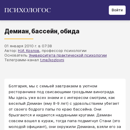
Войти
Демиан, бассейн, обида
01 января 2010 г. в 07:38
Автор:
Н.И. Козлов
, профессор психологии
Основатель
Университета практической психологии
Телеграмм-канал
t.me/kozlovni
Болгария, мы с семьей завтракаем в уютном
ресторанчике под свисающими гроздьями винограда.
Мы здесь уже всех знаем и с интересом смотрим, как
веселый Демиан (ему 8-9 лет) с удовольствием убегает
от своего бодрого папы по краю бассейна. Они
брызгаются и кидаются надувными кругами. Демиан
совсем вошел в кураж, тогда папа подмигнул Стани (это
молодой официант), они окружили Демиана, взяли его за