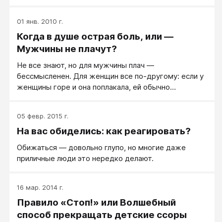
заботиться о маленьких и несчастных, любят
жалеть, но результат такого женского воспитания
01 янв. 2010 г.
— девочка, а не мальчик.
Когда в душе острая боль, или —
Мужчины не плачут?
Не все знают, но для мужчины плач —
бессмысленен. Для женщин все по-другому: если у
женщины горе и она поплакала, ей обычно
становится легче, женщине плач помогает
справиться с душевной болью. А у мужчин все не
05 февр. 2015 г.
так, их горе и их боль плачем не облегчается, нет.
На вас обиделись: как реагировать?
Мужчины не плачут, потому что для них это обычно
бессмыленно, и для того, чтобы оставаться
Обижаться — довольно глупо, но многие даже
мужчинами, то есть сильными и разумными людьми.
приличные люди это нередко делают.
16 мар. 2014 г.
Правило «Стоп!» или Волшебный
способ прекращать детские ссоры