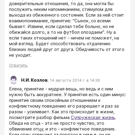
доверительные отношения, то да, она могла бы 
послужить неким напоминанием, стимулом для 
выхода из обиженного состояния. Если за ней стоит 
взаимопонимание, принятие: "Сынок, со всеми 
бывает. Извини, если сделал тебе больно, но не 
обижайся долго, а то на футбол опоздаем". Ну а 
если таких отношений нет - ничем не поможет, на 
мой взгляд. Будет способствовать отдалению 
близких людей друг от друга. Обидчивость от этого 
не уходит. 
Ответить
Н.И. Козлов
,
14 августа 2014 г. в 14:36
Елена, принятие - мудрая вещь, но ведь и с ним 
нужно быть аккуратнее. У принятия есть один минус: 
принятие своим спокойным отношением к 
конфликтному поведению его разрешает и раз за 
разом - усиливает. Как это происходит в жизни, 
посмотрите разбор фильма 
Супружеская жизнь
. 
Обида на отца - это не просто чувство, это 
обвинение отцу, и это - конфликтное поведение. 
Если отец отвечает за порядок в семье, он не 