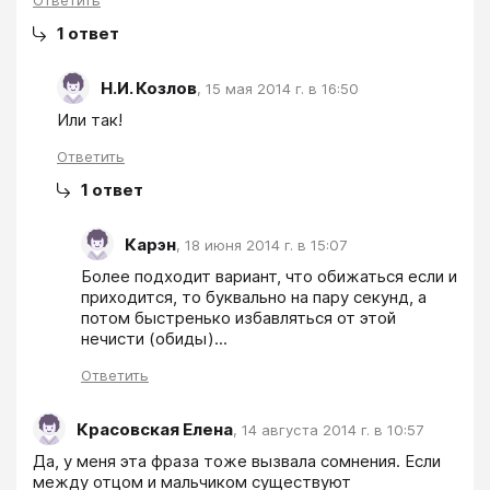
Ответить
1
ответ
Н.И. Козлов
,
15 мая 2014 г. в 16:50
Или так!
Ответить
1
ответ
Карэн
,
18 июня 2014 г. в 15:07
Более подходит вариант, что обижаться если и 
приходится, то буквально на пару секунд, а  
потом быстренько избавляться от этой 
нечисти (обиды)...
Ответить
Красовская Елена
,
14 августа 2014 г. в 10:57
Да, у меня эта фраза тоже вызвала сомнения. Если 
между отцом и мальчиком существуют 