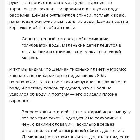
руки — за ноги, отнесли к месту для ныряния, не
торопясь, раскачали — и бросили в в голубую воду
бассейна. Демиан бултыхнулся спиной, поплыл к краю,
папа подал ему руку и вытащил из воды. Дамиан сел на
корточки и обнял себя за плечи.
Солнце, теплый ветерок, поблескивание
голубоватой воды, маленькие дети плещутся в
лягушатнике и отнимают друг у друга надувной
матрац.
И тут мы видим, что Демиан тихонько плачет: негромко
хлюпает, плечи характерно подрагивают. Я бы
предположил, что он все-таки испугался, когда летел в
воду, и поэтому теперь придумал, что он больно
ударился об воду. И поэтому — его обидели плохие
взрослые.
Вопрос: как вести себя папе, который через минуту
это заметил тоже? Подходить? Не подходить? С
чем, с какими словами? Насколько всерьез
отнестись к этой разыгранной обиде, долго ли с
Демианом разговаривать и что делать потом, если